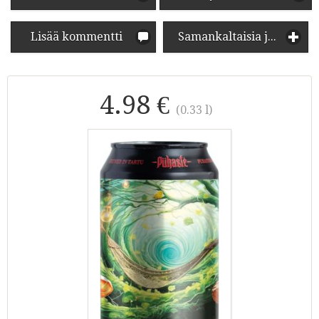
Lisää kommentti
Samankaltaisia juomia
4.98 €
(0.33 l)