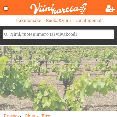
>
Hakulomake
Ruoka&viini
Omat juomat
Etusivu
›
Oluet ›
Viro