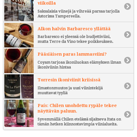
viikoilla
Saksalaisia viinejä ja vihreää parsaa tarjolla
Astorissa Tampereella.
Alkon halvin Barbaresco yllättää
Barbaresco ei yleensä ole budjettiviini,
mutta Terre da Vino tekee poikkeuksen.
Pääsiäisen paras lammasviini?
Coyam tarjoaa ikoniluokan elämyksen ilman
ikoniviinin hintaa
Torresin ikoniviinit kriisissä
Ilmastonmuutos ja uusi viinintekijä
muuttavat tyyliä
País: Chilen unohdettu rypäle tekee
näyttävän paluun.
Syvemmällä Chilen etelässä sijaitseva Itata on
tämän hetken kiinnostavimpia viinialueita.