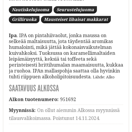
Nautiskelujuoma
Seurustelujuoma
Grilliruoka
Mausteiset lihaisat makkarat
Ipa
. IPA on pintahiivaolut, jonka maussa on
selkeää maltaisuutta, jota täydentää aromikas
humalointi, mikä jättää kokonaisvaikutelman
kuivahkoksi. Tuoksussa on karamellimaltaiden
leipämäisyyttä, keksiä tai toffeeta sekä
perinteisesti brittihumalan maamaisuutta, kukkaa
ja ruohoa. IPAn mallaspohja saattaa olla hyvinkin
tuhti riippuen alkoholipitoisuudesta.
Lähde: Alko
SAATAVUUS ALKOSSA
Alkon tuotenumero:
951692
Myynnissä:
On ollut aiemmin Alkossa myynnissä
tilausvalikoimassa. Poistunut 14.11.2024.