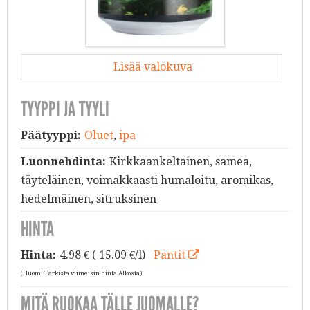
Lisää valokuva
TYYPPI JA TYYLI
Päätyyppi:
Oluet
,
ipa
Luonnehdinta:
Kirkkaankeltainen, samea,
täyteläinen, voimakkaasti humaloitu, aromikas,
hedelmäinen, sitruksinen
HINTA
Hinta:
4.98
€ ( 15.09 €/l)
Pantit
(Huom! Tarkista viimeisin hinta Alkosta)
MITÄ RUOKAA TÄLLE JUOMALLE?