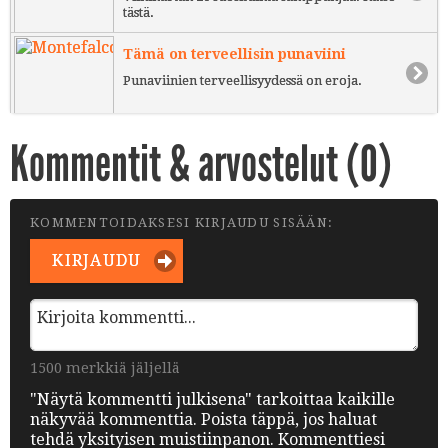
tästä.
Tämä on terveellisin punaviini
Punaviinien terveellisyydessä on eroja.
Kommentit & arvostelut (
0
)
KOMMENTOIDAKSESI KIRJAUDU SISÄÄN:
KIRJAUDU
1500 merkkiä jäljellä
"Näytä kommentti julkisena" tarkoittaa kaikille
näkyvää kommenttia. Poista täppä, jos haluat
tehdä yksityisen muistiinpanon. Kommenttiesi