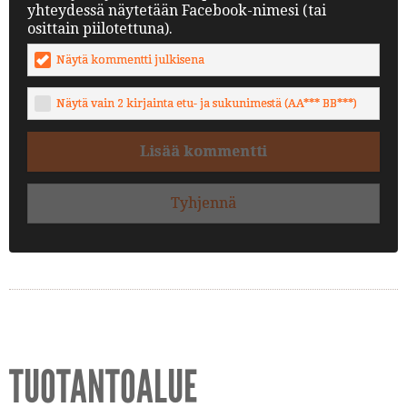
yhteydessä näytetään Facebook-nimesi (tai
osittain piilotettuna).
Näytä kommentti julkisena
Näytä vain 2 kirjainta etu- ja sukunimestä (AA*** BB***)
Lisää kommentti
Tyhjennä
TUOTANTOALUE