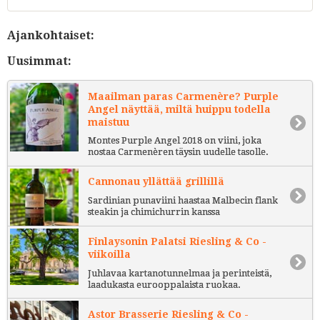
Ajankohtaiset:
Uusimmat:
Maailman paras Carmenère? Purple
Angel näyttää, miltä huippu todella
maistuu
Montes Purple Angel 2018 on viini, joka
nostaa Carmenèren täysin uudelle tasolle.
Cannonau yllättää grillillä
Sardinian punaviini haastaa Malbecin flank
steakin ja chimichurrin kanssa
Finlaysonin Palatsi Riesling & Co -
viikoilla
Juhlavaa kartanotunnelmaa ja perinteistä,
laadukasta eurooppalaista ruokaa.
Astor Brasserie Riesling & Co -