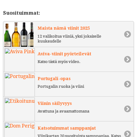
Suosituimmat:
Maista nämä viinit 2025
12 valikoitua viiniä, yksi jokaiselle
kuukaudelle
Aviva-viinit pyörteilevät
Katso tästä myös video.
Portugali-opas
Portugalin ruoka ja viini
Viinin säilyvyys
Avattuna ja avaamattomana
Katsotuimmat samppanjat
Viinikartan 20 suosituinta samppanjaa. Katso