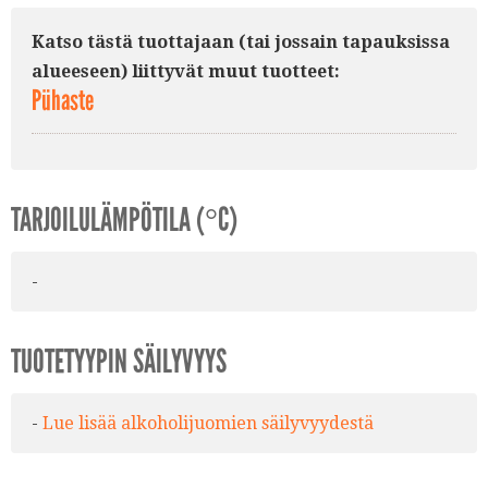
Katso tästä tuottajaan (tai jossain tapauksissa
alueeseen) liittyvät muut tuotteet:
Pühaste
TARJOILULÄMPÖTILA (°C)
-
TUOTETYYPIN SÄILYVYYS
-
Lue lisää alkoholijuomien säilyvyydestä