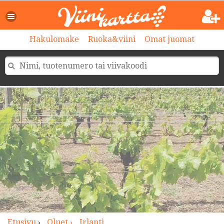
>
Hakulomake
Ruoka&viini
Omat juomat
Etusivu
›
Oluet ›
Irlanti