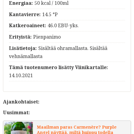
Energiaa:
50 kcal / 100ml
Kantavierre:
14.5 °P
Katkeroaineet:
46.0 EBU-yks.
Erityistä:
Pienpanimo
Lisätietoja:
Sisältää ohramallasta. Sisältää
vehnämallasta
Tämä tuotenumero lisätty Viinikartalle:
14.10.2021
Ajankohtaiset:
Uusimmat:
Maailman paras Carmenère? Purple
Angel näyttää, miltä huippu todella