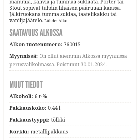
mämmiä, kahvia ja tummaa suklaata. Porter tai
Stout sopivat tuhdin lihaisen pääruuan kanssa.
Jälkiruokana tumma suklaa, taatelikakku tai
vaniljajäätelö.
Lähde: Alko
SAATAVUUS ALKOSSA
Alkon tuotenumero:
760015
Myynnissä:
On ollut aiemmin Alkossa myynnissä
perusvalikoimassa. Poistunut 30.01.2024.
MUUT TIEDOT
Alkoholi:
6 t-%
Pakkauskoko:
0.44 l
Pakkaustyyppi:
tölkki
Korkki:
metallipakkaus