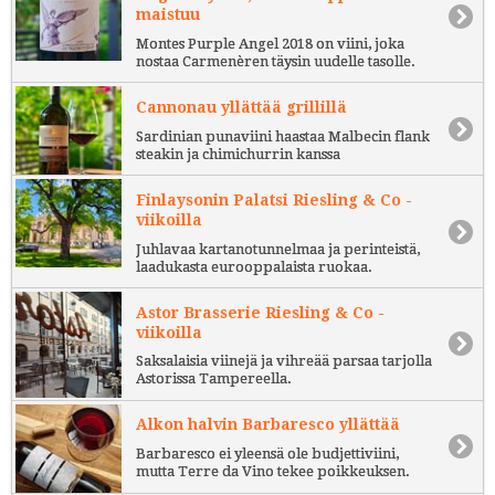
maistuu
Montes Purple Angel 2018 on viini, joka
nostaa Carmenèren täysin uudelle tasolle.
Cannonau yllättää grillillä
Sardinian punaviini haastaa Malbecin flank
steakin ja chimichurrin kanssa
Finlaysonin Palatsi Riesling & Co -
viikoilla
Juhlavaa kartanotunnelmaa ja perinteistä,
laadukasta eurooppalaista ruokaa.
Astor Brasserie Riesling & Co -
viikoilla
Saksalaisia viinejä ja vihreää parsaa tarjolla
Astorissa Tampereella.
Alkon halvin Barbaresco yllättää
Barbaresco ei yleensä ole budjettiviini,
mutta Terre da Vino tekee poikkeuksen.