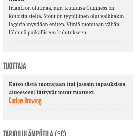
Irlanti on olutmaa, mm. kuuluisa Guinness on
kotoisin sieltä. Stout on tyypillinen olut vaikkakin
lageria myydään eniten. Viiniä tuotetaan vähän
lähinnä paikalliseen kulutukseen.
TUOTTAJA
Katso tästä tuottajaan (tai jossain tapauksissa
alueeseen) liittyvät muut tuotteet:
Carlow Brewing
TARJOILULÄMPÖTILA (°C)