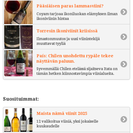
Pääsiäisen paras lammasviini?
Coyam tarjoaa ikoniluokan elämyksen ilman
ikoniviinin hintaa
Torresin ikoniviinit kriisissä
Ilmastonmuutos ja uusi viinintekijä
muuttavat tyyliä
País: Chilen unohdettu rypäle tekee
näyttävän paluun.
Syvemmällä Chilen etelässä sijaitseva Itata on
tämän hetken kiinnostavimpia viinialueita.
Suosituimmat:
Maista nämä viinit 2025
12 valikoitua viiniä, yksi jokaiselle
kuukaudelle