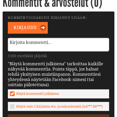
Kommentit & arvostelut (
0
)
KOMMENTOIDAKSESI KIRJAUDU SISÄÄN:
KIRJAUDU
1500 merkkiä jäljellä
"Näytä kommentti julkisena" tarkoittaa kaikille
näkyvää kommenttia. Poista täppä, jos haluat
tehdä yksityisen muistiinpanon. Kommenttiesi
yhteydessä näytetään Facebook-nimesi (tai
osittain piilotettuna).
Näytä kommentti julkisena
Näytä vain 2 kirjainta etu- ja sukunimestä (AA*** BB***)