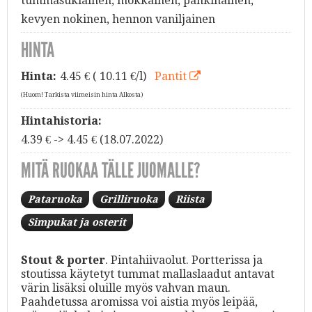
tummasuklainen, mokkainen, pähkinäinen,
kevyen nokinen, hennon vaniljainen
HINTA
Hinta:
4.45
€ ( 10.11 €/l)
Pantit
(Huom! Tarkista viimeisin hinta Alkosta)
Hintahistoria:
4.39 € -> 4.45 € (18.07.2022)
MITÄ RUOKAA TÄLLE JUOMALLE?
Pataruoka
Grilliruoka
Riista
Simpukat ja osterit
Stout & porter
. Pintahiivaolut. Portterissa ja
stoutissa käytetyt tummat mallaslaadut antavat
värin lisäksi oluille myös vahvan maun.
Paahdetussa aromissa voi aistia myös leipää,