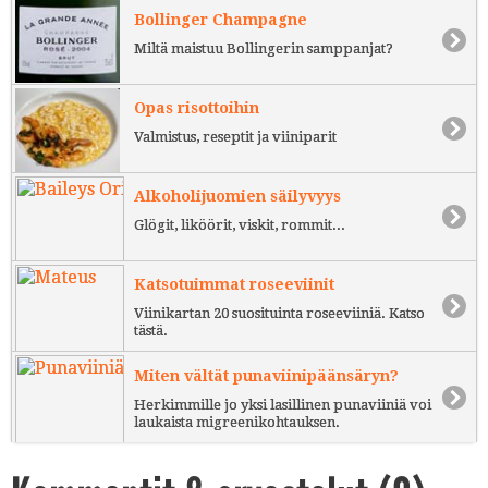
Bollinger Champagne
Miltä maistuu Bollingerin samppanjat?
Opas risottoihin
Valmistus, reseptit ja viiniparit
Alkoholijuomien säilyvyys
Glögit, liköörit, viskit, rommit...
Katsotuimmat roseeviinit
Viinikartan 20 suosituinta roseeviiniä. Katso
tästä.
Miten vältät punaviinipäänsäryn?
Herkimmille jo yksi lasillinen punaviiniä voi
laukaista migreenikohtauksen.