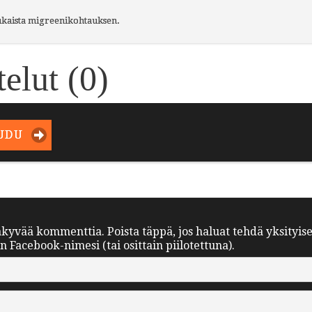
aukaista migreenikohtauksen.
elut (
0
)
UDU
äkyvää kommenttia. Poista täppä, jos haluat tehdä yksityis
Facebook-nimesi (tai osittain piilotettuna).