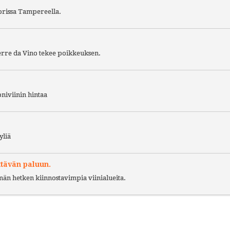
torissa Tampereella.
Terre da Vino tekee poikkeuksen.
niviinin hintaa
yliä
ttävän paluun.
ämän hetken kiinnostavimpia viinialueita.