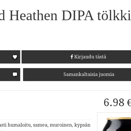
 Heathen DIPA tölkk
Kirjaudu tästä
Samankaltaisia juomia
6.98 
asti humaloitu, samea, muroinen, kypsän