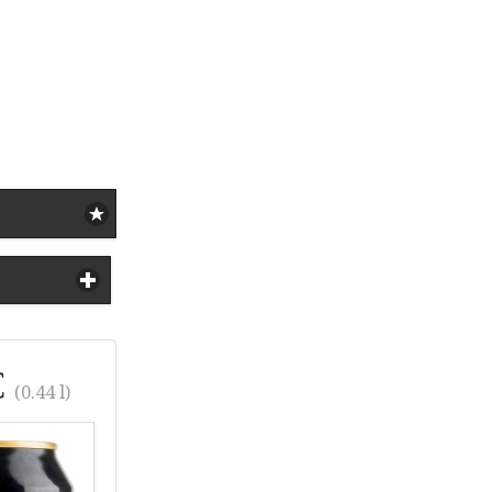
i
€
(0.44 l)