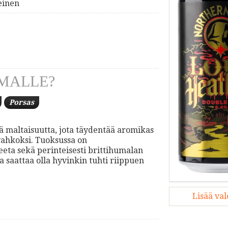
einen
MALLE?
Porsas
ää maltaisuutta, jota täydentää aromikas
vahkoksi. Tuoksussa on
eeta sekä perinteisesti brittihumalan
saattaa olla hyvinkin tuhti riippuen
Lisää va