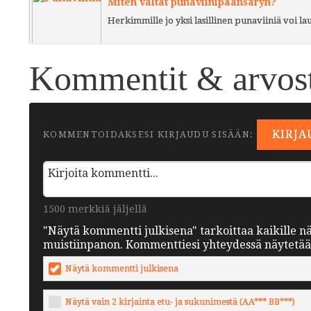
Miten vältät punaviinipäänsäryn?
Herkimmille jo yksi lasillinen punaviiniä voi l
Kommentit & arvost
KIRJA
KOMMENTOIDAKSESI KIRJAUDU SISÄÄN:
1500 merkkiä jäljellä
"Näytä kommentti julkisena" tarkoittaa kaikille n
muistiinpanon. Kommenttiesi yhteydessä näytetään 
Näytä kommentti julkisena
Näytä vain 2 kirjainta etu- ja sukunimestä (AA*** BB***)