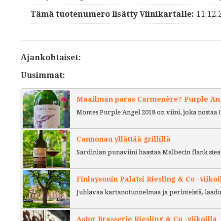
Tämä tuotenumero lisätty Viinikartalle:
11.12.
Ajankohtaiset:
Uusimmat:
Maailman paras Carmenère? Purple Ange
Montes Purple Angel 2018 on viini, joka nostaa 
Cannonau yllättää grillillä
Sardinian punaviini haastaa Malbecin flank stea
Finlaysonin Palatsi Riesling & Co -viikoi
Juhlavaa kartanotunnelmaa ja perinteistä, laad
Astor Brasserie Riesling & Co -viikoilla