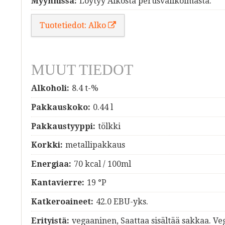
Myynnissä:
Löytyy Alkosta perusvalikoimasta.
Tuotetiedot: Alko
MUUT TIEDOT
Alkoholi:
8.4 t-%
Pakkauskoko:
0.44 l
Pakkaustyyppi:
tölkki
Korkki:
metallipakkaus
Energiaa:
70 kcal / 100ml
Kantavierre:
19 °P
Katkeroaineet:
42.0 EBU-yks.
Erityistä:
vegaaninen, Saattaa sisältää sakkaa. Ve