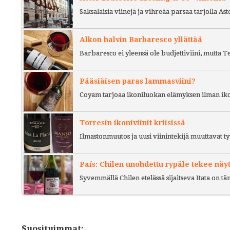
Saksalaisia viinejä ja vihreää parsaa tarjolla As
Alkon halvin Barbaresco yllättää
Barbaresco ei yleensä ole budjettiviini, mutta 
Pääsiäisen paras lammasviini?
Coyam tarjoaa ikoniluokan elämyksen ilman iko
Torresin ikoniviinit kriisissä
Ilmastonmuutos ja uusi viinintekijä muuttavat ty
País: Chilen unohdettu rypäle tekee näy
Syvemmällä Chilen etelässä sijaitseva Itata on t
Suosituimmat: