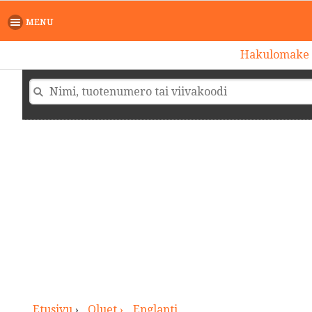
>
MENU
Hakulomake
Etusivu
›
Oluet ›
Englanti