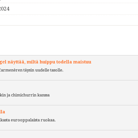
2024
l näyttää, miltä huippu todella maistuu
Carmenèren täysin uudelle tasolle.
kin ja chimichurrin kanssa
lla
ukasta eurooppalaista ruokaa.