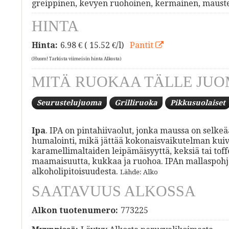
greippinen, kevyen ruohoinen, kermainen, maust
HINTA
Hinta:
6.98
€ ( 15.52 €/l)
Pantit
(Huom! Tarkista viimeisin hinta Alkosta)
MITÄ RUOKAA TÄLLE JUO
Seurustelujuoma
Grilliruoka
Pikkusuolaiset
Ipa
. IPA on pintahiivaolut, jonka maussa on selke
humalointi, mikä jättää kokonaisvaikutelman kui
karamellimaltaiden leipämäisyyttä, keksiä tai toff
maamaisuutta, kukkaa ja ruohoa. IPAn mallaspohja 
alkoholipitoisuudesta.
Lähde: Alko
SAATAVUUS ALKOSSA
Alkon tuotenumero:
773225