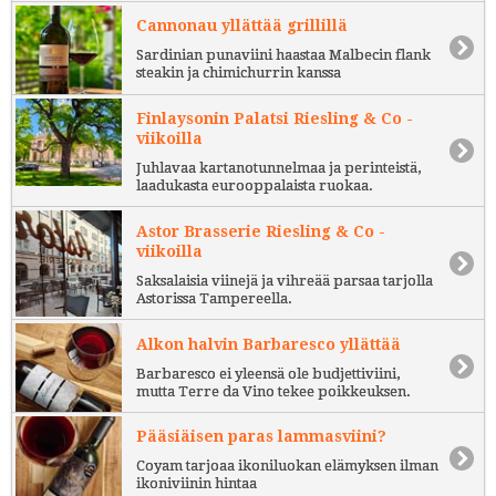
Cannonau yllättää grillillä
Sardinian punaviini haastaa Malbecin flank
steakin ja chimichurrin kanssa
Finlaysonin Palatsi Riesling & Co -
viikoilla
Juhlavaa kartanotunnelmaa ja perinteistä,
laadukasta eurooppalaista ruokaa.
Astor Brasserie Riesling & Co -
viikoilla
Saksalaisia viinejä ja vihreää parsaa tarjolla
Astorissa Tampereella.
Alkon halvin Barbaresco yllättää
Barbaresco ei yleensä ole budjettiviini,
mutta Terre da Vino tekee poikkeuksen.
Pääsiäisen paras lammasviini?
Coyam tarjoaa ikoniluokan elämyksen ilman
ikoniviinin hintaa