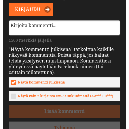
KIRJAUDU
1500 merkkiä jäljellä
"Näytä kommentti julkisena" tarkoittaa kaikille
näkyvää kommenttia. Poista täppä, jos haluat
tehdä yksityisen muistiinpanon. Kommenttiesi
yhteydessä näytetään Facebook-nimesi (tai
osittain piilotettuna).
Näytä kommentti julkisena
Näytä vain 2 kirjainta etu- ja sukunimestä (AA*** BB***)
Lisää kommentti
Tyhjennä