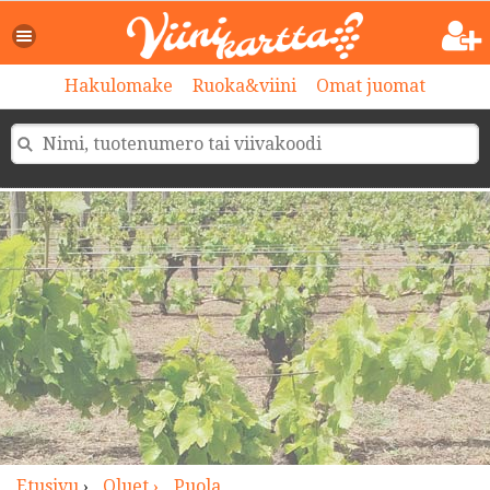
>
Hakulomake
Ruoka&viini
Omat juomat
Etusivu
›
Oluet ›
Puola