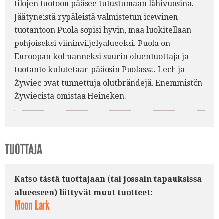
tilojen tuotoon pääsee tutustumaan lähivuosina.
Jäätyneistä rypäleistä valmistetun icewinen
tuotantoon Puola sopisi hyvin, maa luokitellaan
pohjoiseksi viininviljelyalueeksi. Puola on
Euroopan kolmanneksi suurin oluentuottaja ja
tuotanto kulutetaan pääosin Puolassa. Lech ja
Żywiec ovat tunnettuja olutbrändejä. Enemmistön
Żywiecista omistaa Heineken.
TUOTTAJA
Katso tästä tuottajaan (tai jossain tapauksissa
alueeseen) liittyvät muut tuotteet:
Moon Lark