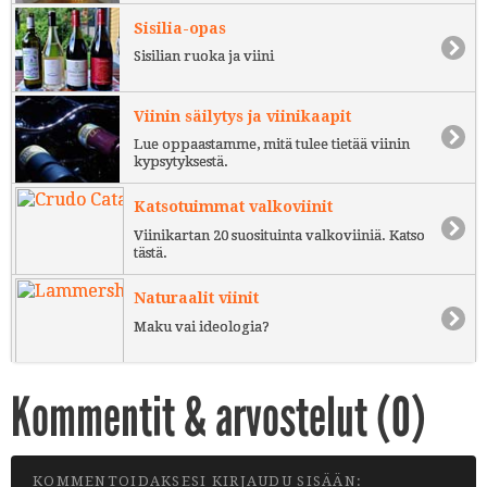
Sisilia-opas
Sisilian ruoka ja viini
Viinin säilytys ja viinikaapit
Lue oppaastamme, mitä tulee tietää viinin
kypsytyksestä.
Katsotuimmat valkoviinit
Viinikartan 20 suosituinta valkoviiniä. Katso
tästä.
Naturaalit viinit
Maku vai ideologia?
Kommentit & arvostelut (
0
)
KOMMENTOIDAKSESI KIRJAUDU SISÄÄN: