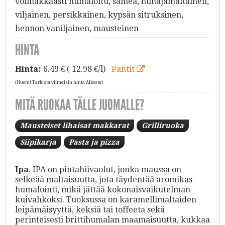
voimakkaasti humaloitu, samea, hunajamaltainen,
viljainen, persikkainen, kypsän sitruksinen,
hennon vaniljainen, mausteinen
HINTA
Hinta:
6.49
€ ( 12.98 €/l)
Pantit
(Huom! Tarkista viimeisin hinta Alkosta)
MITÄ RUOKAA TÄLLE JUOMALLE?
Mausteiset lihaisat makkarat
Grilliruoka
Siipikarja
Pasta ja pizza
Ipa
. IPA on pintahiivaolut, jonka maussa on
selkeää maltaisuutta, jota täydentää aromikas
humalointi, mikä jättää kokonaisvaikutelman
kuivahkoksi. Tuoksussa on karamellimaltaiden
leipämäisyyttä, keksiä tai toffeeta sekä
perinteisesti brittihumalan maamaisuutta, kukkaa