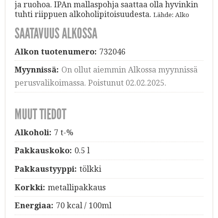
ja ruohoa. IPAn mallaspohja saattaa olla hyvinkin
tuhti riippuen alkoholipitoisuudesta.
Lähde: Alko
SAATAVUUS ALKOSSA
Alkon tuotenumero:
732046
Myynnissä:
On ollut aiemmin Alkossa myynnissä
perusvalikoimassa. Poistunut 02.02.2025.
MUUT TIEDOT
Alkoholi:
7 t-%
Pakkauskoko:
0.5 l
Pakkaustyyppi:
tölkki
Korkki:
metallipakkaus
Energiaa:
70 kcal / 100ml