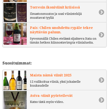
Torresin ikoniviinit kriisissä
Ilmastonmuutos ja uusi viinintekijä
muuttavat tyyliä
País: Chilen unohdettu rypäle tekee
näyttävän paluun.
Syvemmällä Chilen etelässä sijaitseva Itata on
tämän hetken kiinnostavimpia viinialueita.
Suosituimmat:
Maista nämä viinit 2025
12 valikoitua viiniä, yksi jokaiselle
kuukaudelle
Aviva-viinit pyörteilevät
Katso tästä myös video.