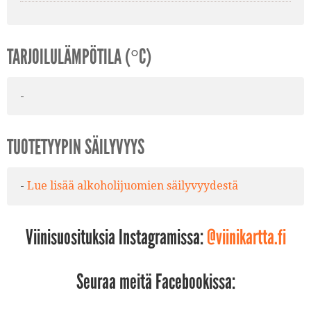
TARJOILULÄMPÖTILA (°C)
-
TUOTETYYPIN SÄILYVYYS
-
Lue lisää alkoholijuomien säilyvyydestä
Viinisuosituksia Instagramissa:
@viinikartta.fi
Seuraa meitä Facebookissa: