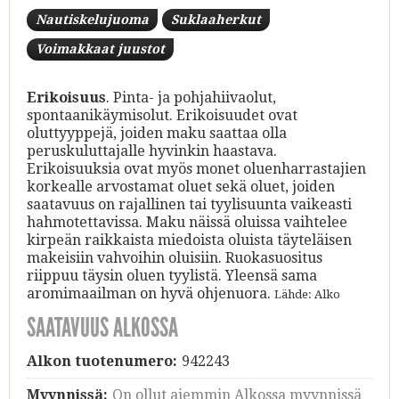
Nautiskelujuoma
Suklaaherkut
Voimakkaat juustot
Erikoisuus
. Pinta- ja pohjahiivaolut,
spontaanikäymisolut. Erikoisuudet ovat
oluttyyppejä, joiden maku saattaa olla
peruskuluttajalle hyvinkin haastava.
Erikoisuuksia ovat myös monet oluenharrastajien
korkealle arvostamat oluet sekä oluet, joiden
saatavuus on rajallinen tai tyylisuunta vaikeasti
hahmotettavissa. Maku näissä oluissa vaihtelee
kirpeän raikkaista miedoista oluista täyteläisen
makeisiin vahvoihin oluisiin. Ruokasuositus
riippuu täysin oluen tyylistä. Yleensä sama
aromimaailman on hyvä ohjenuora.
Lähde: Alko
SAATAVUUS ALKOSSA
Alkon tuotenumero:
942243
Myynnissä:
On ollut aiemmin Alkossa myynnissä