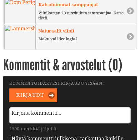
Katsotuimmat samppanjat
Viinikartan 20 suosituinta samppanjaa. Katso
tästä.
Naturaalit viinit
Maku vai ideologia?
Kommentit & arvostelut (
0
)
KOMMENTOIDAKSESI KIRJAUDU SISÄÄN:
KIRJAUDU
1500 merkkiä jäljellä
"Näytä kommentti julkisena" tarkoittaa kaikille