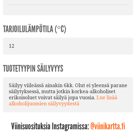
TARJOILULÄMPÖTILA (°C)
12
TUOTETYYPIN SÄILYVYYS
Säilyy viileässä ainakin 6kk. Olut ei yleensä parane
säilytyksessä, mutta jotkin korkea-alkoholiset
erikoisoluet voivat säilyä jopa vuosia.
Lue lisää
alkoholijuomien säilyvyydestä
Viinisuosituksia Instagramissa:
@viinikartta.fi