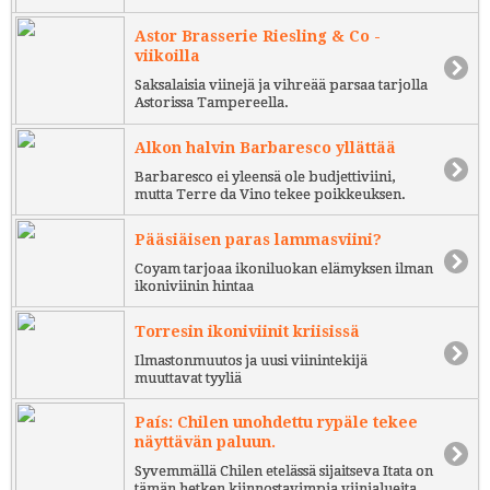
Astor Brasserie Riesling & Co -
viikoilla
Saksalaisia viinejä ja vihreää parsaa tarjolla
Astorissa Tampereella.
Alkon halvin Barbaresco yllättää
Barbaresco ei yleensä ole budjettiviini,
mutta Terre da Vino tekee poikkeuksen.
Pääsiäisen paras lammasviini?
Coyam tarjoaa ikoniluokan elämyksen ilman
ikoniviinin hintaa
Torresin ikoniviinit kriisissä
Ilmastonmuutos ja uusi viinintekijä
muuttavat tyyliä
País: Chilen unohdettu rypäle tekee
näyttävän paluun.
Syvemmällä Chilen etelässä sijaitseva Itata on
tämän hetken kiinnostavimpia viinialueita.