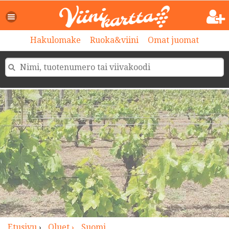
>
Hakulomake
Ruoka&viini
Omat juomat
Etusivu
›
Oluet ›
Suomi