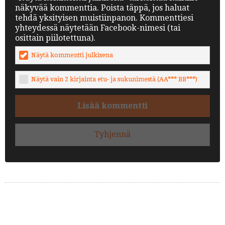
näkyvää kommenttia. Poista täppä, jos haluat
tehdä yksityisen muistiinpanon. Kommenttiesi
yhteydessä näytetään Facebook-nimesi (tai
osittain piilotettuna).
Näytä kommentti julkisena
Näytä vain 2 kirjainta etu- ja sukunimestä (AA*** BB***)
Lisää kommentti
Tyhjennä