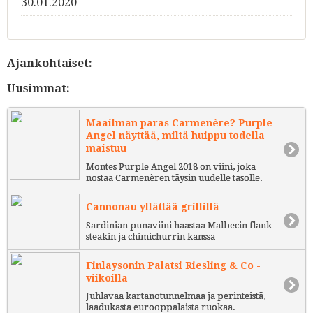
30.01.2020
Ajankohtaiset:
Uusimmat:
Maailman paras Carmenère? Purple
Angel näyttää, miltä huippu todella
maistuu
Montes Purple Angel 2018 on viini, joka
nostaa Carmenèren täysin uudelle tasolle.
Cannonau yllättää grillillä
Sardinian punaviini haastaa Malbecin flank
steakin ja chimichurrin kanssa
Finlaysonin Palatsi Riesling & Co -
viikoilla
Juhlavaa kartanotunnelmaa ja perinteistä,
laadukasta eurooppalaista ruokaa.