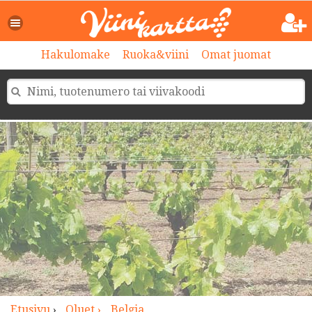
>
Hakulomake
Ruoka&viini
Omat juomat
Etusivu
›
Oluet ›
Belgia