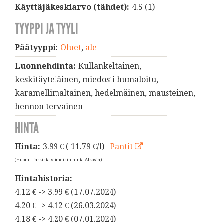
Käyttäjäkeskiarvo (tähdet):
4.5
(
1
)
TYYPPI JA TYYLI
Päätyyppi:
Oluet
,
ale
Luonnehdinta:
Kullankeltainen,
keskitäyteläinen, miedosti humaloitu,
karamellimaltainen, hedelmäinen, mausteinen,
hennon tervainen
HINTA
Hinta:
3.99
€ ( 11.79 €/l)
Pantit
(Huom! Tarkista viimeisin hinta Alkosta)
Hintahistoria:
4.12 € -> 3.99 € (17.07.2024)
4.20 € -> 4.12 € (26.03.2024)
4.18 € -> 4.20 € (07.01.2024)