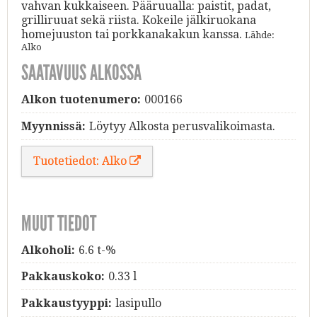
vahvan kukkaiseen. Pääruualla: paistit, padat,
grilliruuat sekä riista. Kokeile jälkiruokana
homejuuston tai porkkanakakun kanssa.
Lähde:
Alko
SAATAVUUS ALKOSSA
Alkon tuotenumero:
000166
Myynnissä:
Löytyy Alkosta perusvalikoimasta.
Tuotetiedot: Alko
MUUT TIEDOT
Alkoholi:
6.6 t-%
Pakkauskoko:
0.33 l
Pakkaustyyppi:
lasipullo