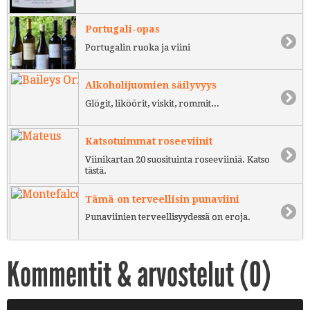
Portugali-opas
Portugalin ruoka ja viini
Alkoholijuomien säilyvyys
Glögit, liköörit, viskit, rommit...
Katsotuimmat roseeviinit
Viinikartan 20 suosituinta roseeviiniä. Katso
tästä.
Tämä on terveellisin punaviini
Punaviinien terveellisyydessä on eroja.
Kommentit & arvostelut (
0
)