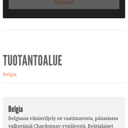
Tyhjennä
TUOTANTOALUE
Belgia
Belgia
Belgiassa viininviljely on vaatimatonta, pääasiassa
valkoviiniä Chardonnay-rypäleestä. Belgialaiset