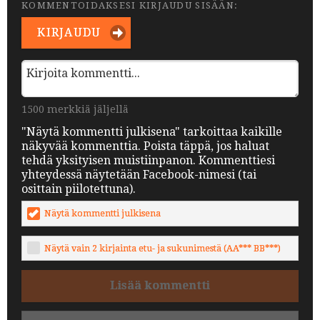
KOMMENTOIDAKSESI KIRJAUDU SISÄÄN:
KIRJAUDU
1500 merkkiä jäljellä
"Näytä kommentti julkisena" tarkoittaa kaikille
näkyvää kommenttia. Poista täppä, jos haluat
tehdä yksityisen muistiinpanon. Kommenttiesi
yhteydessä näytetään Facebook-nimesi (tai
osittain piilotettuna).
Näytä kommentti julkisena
Näytä vain 2 kirjainta etu- ja sukunimestä (AA*** BB***)
Lisää kommentti