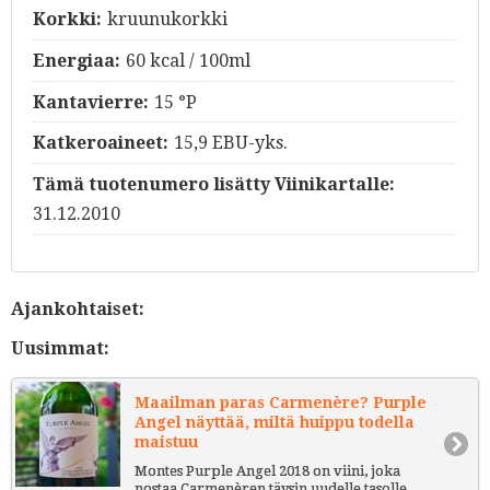
Korkki:
kruunukorkki
Energiaa:
60 kcal / 100ml
Kantavierre:
15 °P
Katkeroaineet:
15,9 EBU-yks.
Tämä tuotenumero lisätty Viinikartalle:
31.12.2010
Ajankohtaiset:
Uusimmat:
Maailman paras Carmenère? Purple
Angel näyttää, miltä huippu todella
maistuu
Montes Purple Angel 2018 on viini, joka
nostaa Carmenèren täysin uudelle tasolle.