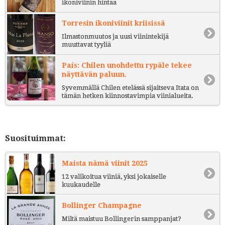
ikoniviinin hintaa
Torresin ikoniviinit kriisissä
Ilmastonmuutos ja uusi viinintekijä
muuttavat tyyliä
País: Chilen unohdettu rypäle tekee
näyttävän paluun.
Syvemmällä Chilen etelässä sijaitseva Itata on
tämän hetken kiinnostavimpia viinialueita.
Suosituimmat:
Maista nämä viinit 2025
12 valikoitua viiniä, yksi jokaiselle
kuukaudelle
Bollinger Champagne
Miltä maistuu Bollingerin samppanjat?