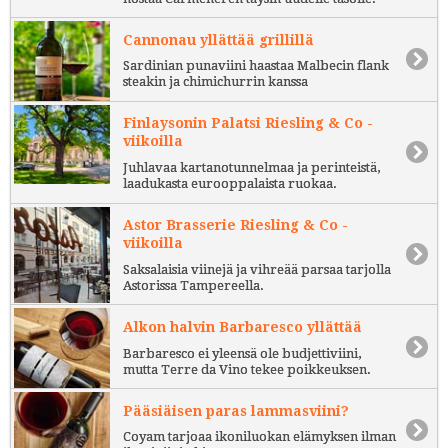
Cannonau yllättää grillillä
Sardinian punaviini haastaa Malbecin flank
steakin ja chimichurrin kanssa
Finlaysonin Palatsi Riesling & Co -
viikoilla
Juhlavaa kartanotunnelmaa ja perinteistä,
laadukasta eurooppalaista ruokaa.
Astor Brasserie Riesling & Co -
viikoilla
Saksalaisia viinejä ja vihreää parsaa tarjolla
Astorissa Tampereella.
Alkon halvin Barbaresco yllättää
Barbaresco ei yleensä ole budjettiviini,
mutta Terre da Vino tekee poikkeuksen.
Pääsiäisen paras lammasviini?
Coyam tarjoaa ikoniluokan elämyksen ilman