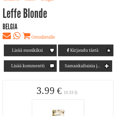
Leffe Blonde
BELGIA
Ostoslistalle
Lisää suosikiksi
Kirjaudu tästä
Lisää kommentti
Samankaltaisia juomia
3.99 €
(0.33 l)