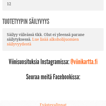
12
TUOTETYYPIN SÄILYVYYS
Säilyy viileässä 6kk. Olut ei yleensä parane
säilytyksessä.
Lue lisää alkoholijuomien
säilyvyydestä
Viinisuosituksia Instagramissa:
@viinikartta.fi
Seuraa meitä Facebookissa:
Evästevalinnat