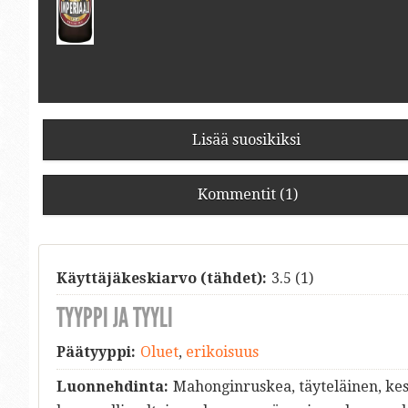
Lisää suosikiksi
Kommentit (1)
Käyttäjäkeskiarvo (tähdet):
3.5
(
1
)
TYYPPI JA TYYLI
Päätyyppi:
Oluet
,
erikoisuus
Luonnehdinta:
Mahonginruskea, täyteläinen, kes