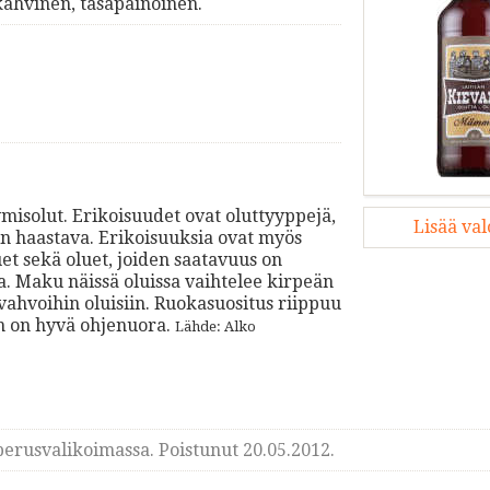
ahvinen, tasapainoinen.
ymisolut. Erikoisuudet ovat oluttyyppejä,
Lisää va
in haastava. Erikoisuuksia ovat myös
t sekä oluet, joiden saatavuus on
sa. Maku näissä oluissa vaihtelee kirpeän
 vahvoihin oluisiin. Ruokasuositus riippuu
n on hyvä ohjenuora.
Lähde: Alko
erusvalikoimassa. Poistunut 20.05.2012.