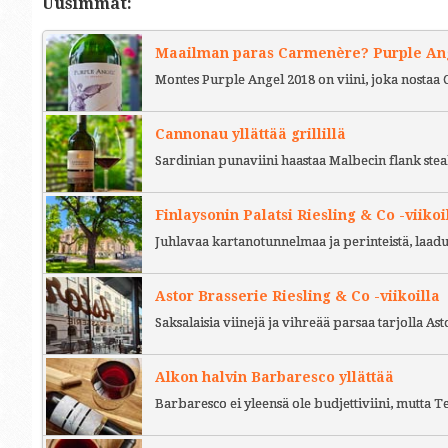
Uusimmat:
Maailman paras Carmenère? Purple Ange
Montes Purple Angel 2018 on viini, joka nostaa 
Cannonau yllättää grillillä
Sardinian punaviini haastaa Malbecin flank stea
Finlaysonin Palatsi Riesling & Co -viikoi
Juhlavaa kartanotunnelmaa ja perinteistä, laad
Astor Brasserie Riesling & Co -viikoilla
Saksalaisia viinejä ja vihreää parsaa tarjolla As
Alkon halvin Barbaresco yllättää
Barbaresco ei yleensä ole budjettiviini, mutta 