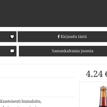
Kirjaudu tästä
Samankaltaisia juomia
4.24 
kiasteisesti humaloitu,