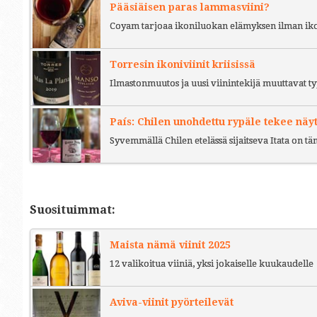
Pääsiäisen paras lammasviini?
Coyam tarjoaa ikoniluokan elämyksen ilman iko
Torresin ikoniviinit kriisissä
Ilmastonmuutos ja uusi viinintekijä muuttavat ty
País: Chilen unohdettu rypäle tekee näy
Syvemmällä Chilen etelässä sijaitseva Itata on t
Suosituimmat:
Maista nämä viinit 2025
12 valikoitua viiniä, yksi jokaiselle kuukaudelle
Aviva-viinit pyörteilevät