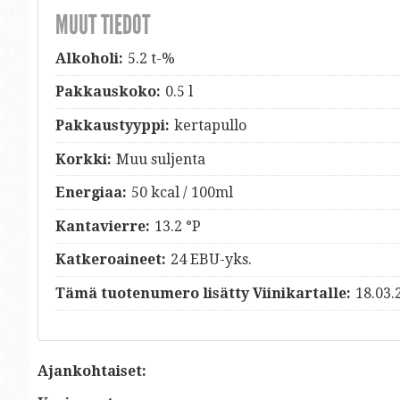
MUUT TIEDOT
Alkoholi:
5.2 t-%
Pakkauskoko:
0.5 l
Pakkaustyyppi:
kertapullo
Korkki:
Muu suljenta
Energiaa:
50 kcal / 100ml
Kantavierre:
13.2 °P
Katkeroaineet:
24 EBU-yks.
Tämä tuotenumero lisätty Viinikartalle:
18.03.
Ajankohtaiset: