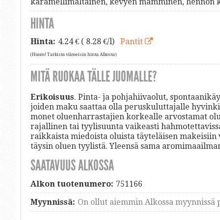
karamellimaltainen, kevyen mämminen, hennon k
HINTA
Hinta:
4.24
€ ( 8.28 €/l)
Pantit
(Huom! Tarkista viimeisin hinta Alkosta)
MITÄ RUOKAA TÄLLE JUOMALLE?
Erikoisuus
. Pinta- ja pohjahiivaolut, spontaanikä
joiden maku saattaa olla peruskuluttajalle hyvink
monet oluenharrastajien korkealle arvostamat olue
rajallinen tai tyylisuunta vaikeasti hahmotettavis
raikkaista miedoista oluista täyteläisen makeisiin
täysin oluen tyylistä. Yleensä sama aromimaailma
SAATAVUUS ALKOSSA
Alkon tuotenumero:
751166
Myynnissä:
On ollut aiemmin Alkossa myynnissä p