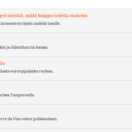
l näyttää, miltä huippu todella maistuu
Carmenèren täysin uudelle tasolle.
kin ja chimichurrin kanssa
lla
ukasta eurooppalaista ruokaa.
torissa Tampereella.
Terre da Vino tekee poikkeuksen.