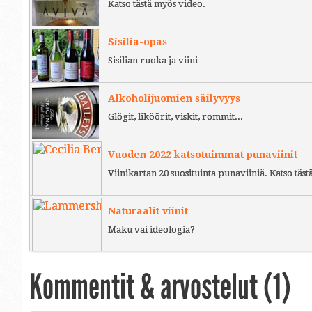
Katso tästä myös video.
Sisilia-opas
Sisilian ruoka ja viini
Alkoholijuomien säilyvyys
Glögit, liköörit, viskit, rommit...
Vuoden 2022 katsotuimmat punaviinit
Viinikartan 20 suosituinta punaviiniä. Katso täst
Naturaalit viinit
Maku vai ideologia?
Kommentit & arvostelut (
1
)