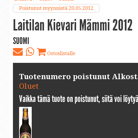
Poistunut myynnistä 20.05.2012
Laitilan Kievari Mämmi 2012
SUOMI
Ostoslistalle
Tuotenumero poistunut Alkosta.
Oluet
Vaikka tämä tuote on poistunut, siitä voi löyt