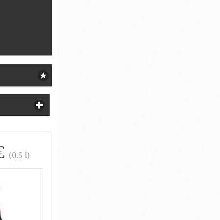
€
(0.5 l)