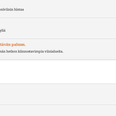
niviinin hintaa
yliä
ttävän paluun.
ämän hetken kiinnostavimpia viinialueita.