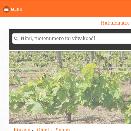
>
MENU
Hakulomake
Etusivu
›
Oluet ›
Suomi