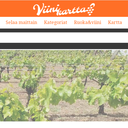
Selaa maittain
Kategoriat
Ruoka&viini
Kartta