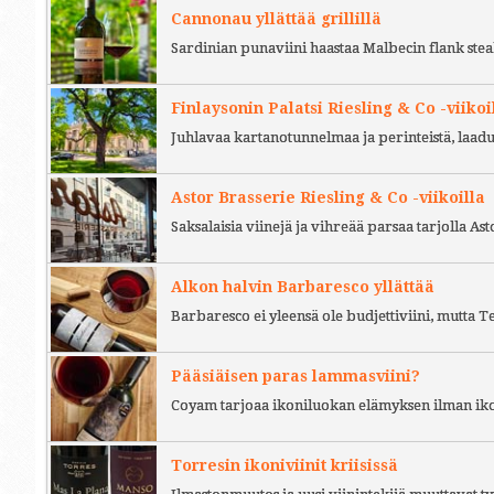
Cannonau yllättää grillillä
Sardinian punaviini haastaa Malbecin flank stea
Finlaysonin Palatsi Riesling & Co -viikoi
Juhlavaa kartanotunnelmaa ja perinteistä, laad
Astor Brasserie Riesling & Co -viikoilla
Saksalaisia viinejä ja vihreää parsaa tarjolla As
Alkon halvin Barbaresco yllättää
Barbaresco ei yleensä ole budjettiviini, mutta 
Pääsiäisen paras lammasviini?
Coyam tarjoaa ikoniluokan elämyksen ilman iko
Torresin ikoniviinit kriisissä