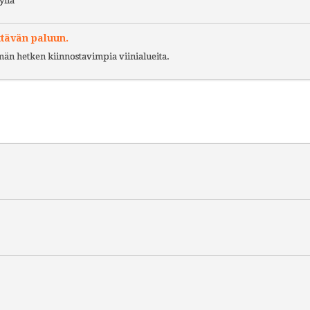
yliä
ttävän paluun.
ämän hetken kiinnostavimpia viinialueita.