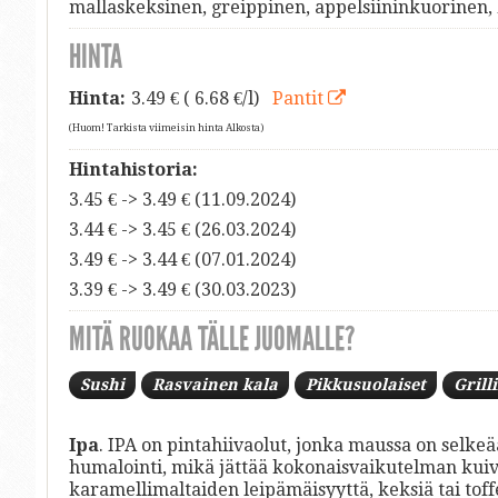
mallaskeksinen, greippinen, appelsiininkuorinen
HINTA
Hinta:
3.49
€ ( 6.68 €/l)
Pantit
(Huom! Tarkista viimeisin hinta Alkosta)
Hintahistoria:
3.45 € -> 3.49 € (11.09.2024)
3.44 € -> 3.45 € (26.03.2024)
3.49 € -> 3.44 € (07.01.2024)
3.39 € -> 3.49 € (30.03.2023)
MITÄ RUOKAA TÄLLE JUOMALLE?
Sushi
Rasvainen kala
Pikkusuolaiset
Grill
Ipa
. IPA on pintahiivaolut, jonka maussa on selke
humalointi, mikä jättää kokonaisvaikutelman kui
karamellimaltaiden leipämäisyyttä, keksiä tai toff