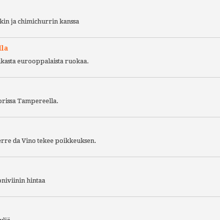
kin ja chimichurrin kanssa
lla
ukasta eurooppalaista ruokaa.
torissa Tampereella.
Terre da Vino tekee poikkeuksen.
niviinin hintaa