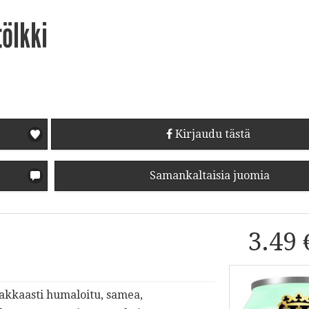
tölkki
Kirjaudu tästä
Samankaltaisia juomia
3.49 
makkaasti humaloitu, samea,