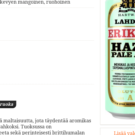
, kevyen mangoinen, ruohoinen
iruoka
ää maltaisuutta, jota täydentää aromikas
vahkoksi. Tuoksussa on
eeta sekä perinteisesti brittihumalan
Lisää va