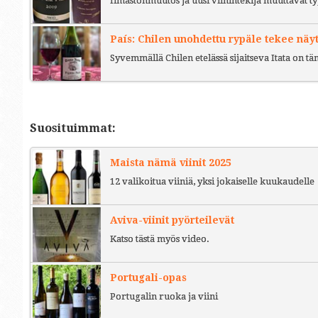
Ilmastonmuutos ja uusi viinintekijä muuttavat ty
País: Chilen unohdettu rypäle tekee näy
Syvemmällä Chilen etelässä sijaitseva Itata on t
Suosituimmat:
Maista nämä viinit 2025
12 valikoitua viiniä, yksi jokaiselle kuukaudelle
Aviva-viinit pyörteilevät
Katso tästä myös video.
Portugali-opas
Portugalin ruoka ja viini