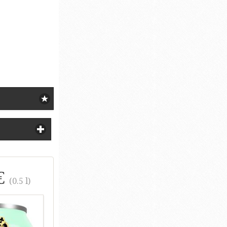
€
(0.5 l)