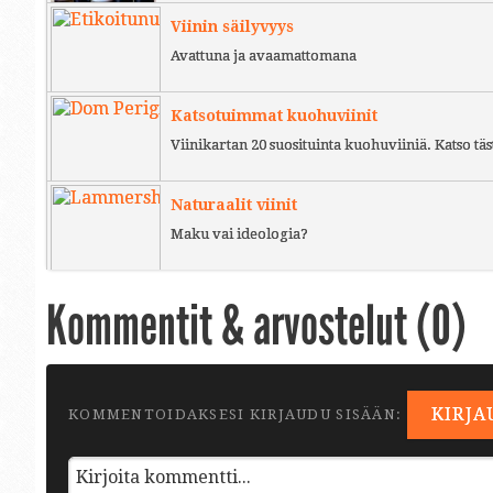
Viinin säilyvyys
Avattuna ja avaamattomana
Katsotuimmat kuohuviinit
Viinikartan 20 suosituinta kuohuviiniä. Katso täs
Naturaalit viinit
Maku vai ideologia?
Kommentit & arvostelut (
0
)
KIRJA
KOMMENTOIDAKSESI KIRJAUDU SISÄÄN: