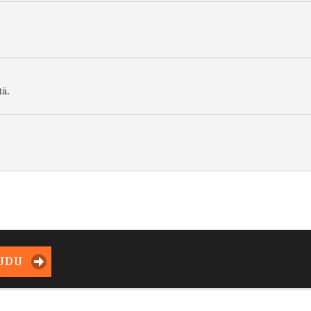
tä.
UDU