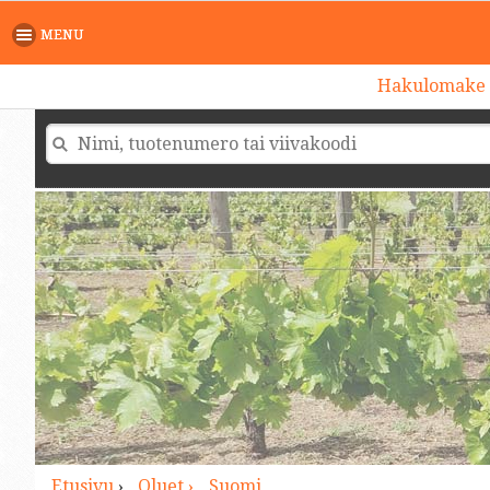
>
MENU
Hakulomake
Etusivu
›
Oluet ›
Suomi