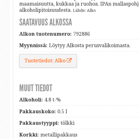
maamaisuutta, kukkaa ja ruohoa. IPAn mallaspohja 
alkoholipitoisuudesta.
Lähde: Alko
SAATAVUUS ALKOSSA
Alkon tuotenumero:
792886
Myynnissä:
Löytyy Alkosta perusvalikoimasta.
Tuotetiedot: Alko
MUUT TIEDOT
Alkoholi:
4.8 t-%
Pakkauskoko:
0.5 l
Pakkaustyyppi:
tölkki
Korkki:
metallipakkaus