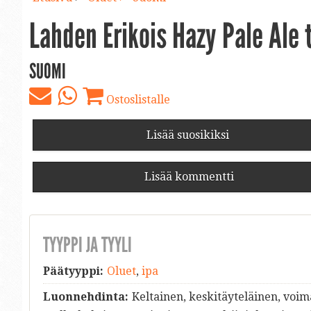
Lahden Erikois Hazy Pale Ale 
SUOMI
Ostoslistalle
Lisää suosikiksi
Lisää kommentti
TYYPPI JA TYYLI
Päätyyppi:
Oluet
,
ipa
Luonnehdinta:
Keltainen, keskitäyteläinen, voi