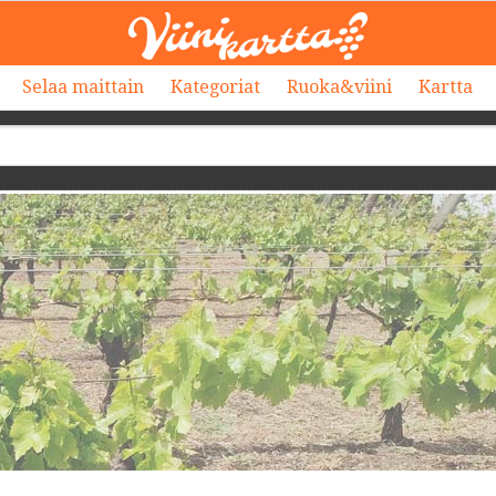
Selaa maittain
Kategoriat
Ruoka&viini
Kartta