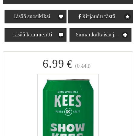
Lisää suosikiksi
Kirjaudu tästä
Lisää kommentti
Samankaltaisia juomia
6.99 €
(0.44 l)