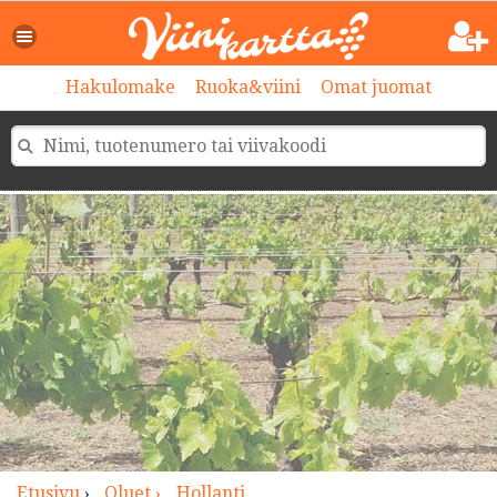
>
Hakulomake
Ruoka&viini
Omat juomat
Etusivu
›
Oluet ›
Hollanti