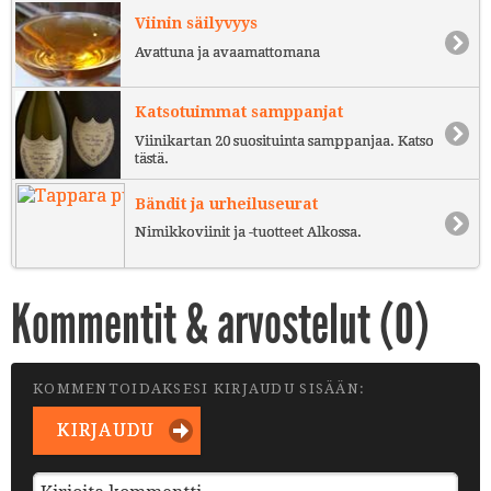
Viinin säilyvyys
Avattuna ja avaamattomana
Katsotuimmat samppanjat
Viinikartan 20 suosituinta samppanjaa. Katso
tästä.
Bändit ja urheiluseurat
Nimikkoviinit ja -tuotteet Alkossa.
Kommentit & arvostelut (
0
)
KOMMENTOIDAKSESI KIRJAUDU SISÄÄN:
KIRJAUDU