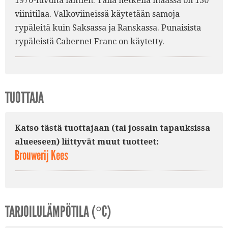
1970-luvulta lähtien. Tällä hetkellä maassa on 130
viinitilaa. Valkoviineissä käytetään samoja
rypäleitä kuin Saksassa ja Ranskassa. Punaisista
rypäleistä Cabernet Franc on käytetty.
TUOTTAJA
Katso tästä tuottajaan (tai jossain tapauksissa
alueeseen) liittyvät muut tuotteet:
Brouwerij Kees
TARJOILULÄMPÖTILA (°C)