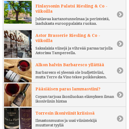
Finlaysonin Palatsi Riesling & Co -
viikoilla
Juhlavaa kartanotunnelmaa ja perinteistä,
laadukasta eurooppalaista ruokaa.
Astor Brasserie Riesling & Co -
viikoilla
Saksalaisia viinejä ja vihreää parsaa tarjolla
Astorissa Tampereella.
Alkon halvin Barbaresco yllättää
Barbaresco ei yleensä ole budjettiviini,
mutta Terre da Vino tekee poikkeuksen.
Pääsiäisen paras lammasviini?
Coyam tarjoaa ikoniluokan elämyksen ilman
ikoniviinin hintaa
Torresin ikoniviinit kriisissä
Ilmastonmuutos ja uusi viinintekijä
muuttavat tyyliä