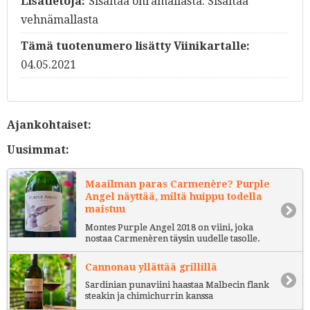
Lisätietoja:
Sisältää ohramallasta. Sisältää
vehnämallasta
Tämä tuotenumero lisätty Viinikartalle:
04.05.2021
Ajankohtaiset:
Uusimmat:
Maailman paras Carmenère? Purple
Angel näyttää, miltä huippu todella
maistuu
Montes Purple Angel 2018 on viini, joka
nostaa Carmenèren täysin uudelle tasolle.
Cannonau yllättää grillillä
Sardinian punaviini haastaa Malbecin flank
steakin ja chimichurrin kanssa