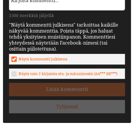
1500 merkkiä jäljellä
"Näytä kommentti julkisena" tarkoittaa kaikille
näkyvää kommenttia. Poista täppä, jos haluat
tehdä yksityisen muistiinpanon. Kommenttiesi
yhteydessä näytetään Facebook-nimesi (tai
osittain piilotettuna).
Näytä kommentti julkisena
Näytä vain 2 kirjainta etu- ja sukunimestä (AA*** BB***)
Lisää kommentti
Tyhjennä