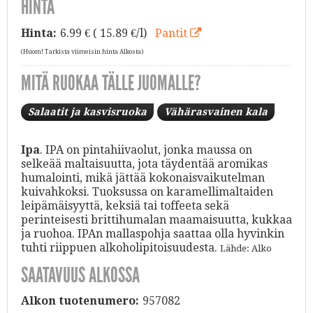
HINTA
Hinta:
6.99
€ ( 15.89 €/l)
Pantit
(Huom! Tarkista viimeisin hinta Alkosta)
MITÄ RUOKAA TÄLLE JUOMALLE?
Salaatit ja kasvisruoka
Vähärasvainen kala
Ipa
. IPA on pintahiivaolut, jonka maussa on
selkeää maltaisuutta, jota täydentää aromikas
humalointi, mikä jättää kokonaisvaikutelman
kuivahkoksi. Tuoksussa on karamellimaltaiden
leipämäisyyttä, keksiä tai toffeeta sekä
perinteisesti brittihumalan maamaisuutta, kukkaa
ja ruohoa. IPAn mallaspohja saattaa olla hyvinkin
tuhti riippuen alkoholipitoisuudesta.
Lähde: Alko
SAATAVUUS ALKOSSA
Alkon tuotenumero:
957082