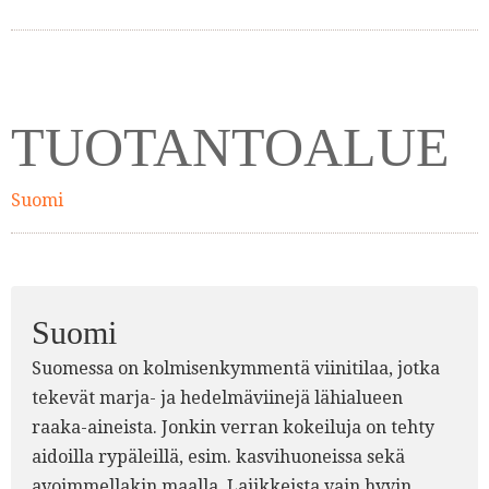
TUOTANTOALUE
Suomi
Suomi
Suomessa on kolmisenkymmentä viinitilaa, jotka
tekevät marja- ja hedelmäviinejä lähialueen
raaka-aineista. Jonkin verran kokeiluja on tehty
aidoilla rypäleillä, esim. kasvihuoneissa sekä
avoimmellakin maalla. Lajikkeista vain hyvin