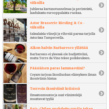
viikoilla
Juhlavaa kartanotunnelmaa ja perinteistä,
laadukasta eurooppalaista ruokaa.
Astor Brasserie Riesling & Co -
viikoilla
Saksalaisia viinejä ja vihreää parsaa tarjolla
Astorissa Tampereella.
Alkon halvin Barbaresco yllättää
Barbaresco ei yleensä ole budjettiviini,
mutta Terre da Vino tekee poikkeuksen.
Pääsiäisen paras lammasviini?
Coyam tarjoaa ikoniluokan elämyksen ilman
ikoniviinin hintaa
Torresin ikoniviinit kriisissä
Ilmastonmuutos ja uusi viinintekijä
muuttavat tyyliä
País: Chilen unohdettu rypäle tekee