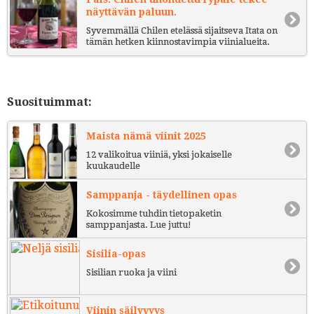
näyttävän paluun.
Syvemmällä Chilen etelässä sijaitseva Itata on
tämän hetken kiinnostavimpia viinialueita.
Suosituimmat:
Maista nämä viinit 2025
12 valikoitua viiniä, yksi jokaiselle
kuukaudelle
Samppanja - täydellinen opas
Kokosimme tuhdin tietopaketin
samppanjasta. Lue juttu!
Sisilia-opas
Sisilian ruoka ja viini
Viinin säilyvyys