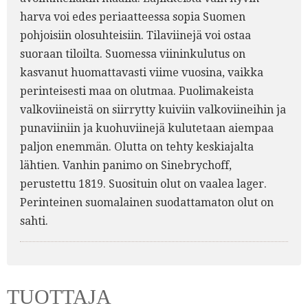
harva voi edes periaatteessa sopia Suomen
pohjoisiin olosuhteisiin. Tilaviinejä voi ostaa
suoraan tiloilta. Suomessa viininkulutus on
kasvanut huomattavasti viime vuosina, vaikka
perinteisesti maa on olutmaa. Puolimakeista
valkoviineistä on siirrytty kuiviin valkoviineihin ja
punaviiniin ja kuohuviinejä kulutetaan aiempaa
paljon enemmän. Olutta on tehty keskiajalta
lähtien. Vanhin panimo on Sinebrychoff,
perustettu 1819. Suosituin olut on vaalea lager.
Perinteinen suomalainen suodattamaton olut on
sahti.
TUOTTAJA