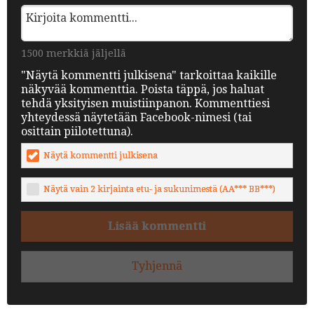
1500 merkkiä jäljellä
"Näytä kommentti julkisena" tarkoittaa kaikille
näkyvää kommenttia. Poista täppä, jos haluat
tehdä yksityisen muistiinpanon. Kommenttiesi
yhteydessä näytetään Facebook-nimesi (tai
osittain piilotettuna).
Näytä kommentti julkisena
Näytä vain 2 kirjainta etu- ja sukunimestä (AA*** BB***)
Lisää kommentti
Tyhjennä