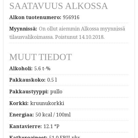
SAATAVUUS ALKOSSA
Alkon tuotenumero:
956916
Myynnissä:
On ollut aiemmin Alkossa myynnissä
tilausvalikoimassa. Poistunut 14.10.2018.
MUUT TIEDOT
Alkoholi:
5.6 t-%
Pakkauskoko:
0.5 l
Pakkaustyyppi:
pullo
Korkki:
kruunukorkki
Energiaa:
50 kcal / 100ml
Kantavierre:
12.1 °P
Katkeroaineet:
51.0 EBU-yks.