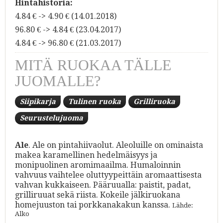
Hintahistoria:
4.84 € -> 4.90 € (14.01.2018)
96.80 € -> 4.84 € (23.04.2017)
4.84 € -> 96.80 € (21.03.2017)
MITÄ RUOKAA TÄLLE
JUOMALLE?
Siipikarja
Tulinen ruoka
Grilliruoka
Seurustelujuoma
Ale
. Ale on pintahiivaolut. Aleoluille on ominaista
makea karamellinen hedelmäisyys ja
monipuolinen aromimaailma. Humaloinnin
vahvuus vaihtelee oluttyypeittäin aromaattisesta
vahvan kukkaiseen. Pääruualla: paistit, padat,
grilliruuat sekä riista. Kokeile jälkiruokana
homejuuston tai porkkanakakun kanssa.
Lähde:
Alko