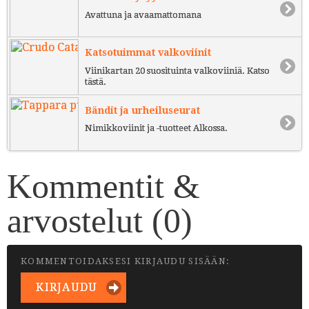
Avattuna ja avaamattomana
Katsotuimmat valkoviinit
Viinikartan 20 suosituinta valkoviiniä. Katso
tästä.
Bändit ja urheiluseurat
Nimikkoviinit ja -tuotteet Alkossa.
Kommentit &
arvostelut (
0
)
KOMMENTOIDAKSESI KIRJAUDU SISÄÄN:
KIRJAUDU