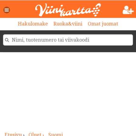
>
Hakulomake
Ruoka&viini
Omat juomat
Etusivu
›
Oluet ›
Suomi