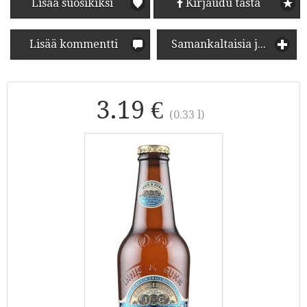
Lisää suosikiksi
Kirjaudu tästä
Lisää kommentti
Samankaltaisia juomia
3.19 €
(0.33 l)