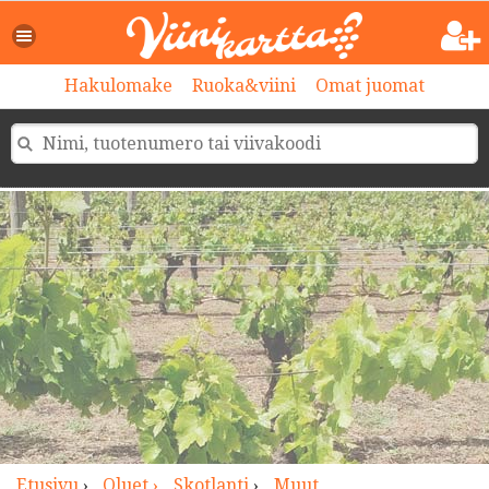
>
Hakulomake
Ruoka&viini
Omat juomat
Etusivu
›
Oluet ›
Skotlanti
›
Muut