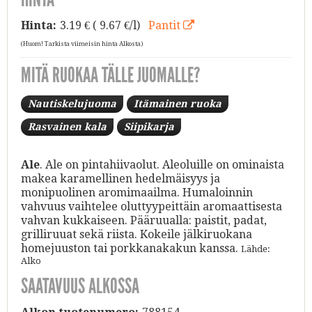
Hinta:
3.19
€ ( 9.67 €/l)
Pantit
(Huom! Tarkista viimeisin hinta Alkosta)
MITÄ RUOKAA TÄLLE JUOMALLE?
Nautiskelujuoma
Itämainen ruoka
Rasvainen kala
Siipikarja
Ale
. Ale on pintahiivaolut. Aleoluille on ominaista
makea karamellinen hedelmäisyys ja
monipuolinen aromimaailma. Humaloinnin
vahvuus vaihtelee oluttyypeittäin aromaattisesta
vahvan kukkaiseen. Pääruualla: paistit, padat,
grilliruuat sekä riista. Kokeile jälkiruokana
homejuuston tai porkkanakakun kanssa.
Lähde:
Alko
SAATAVUUS ALKOSSA