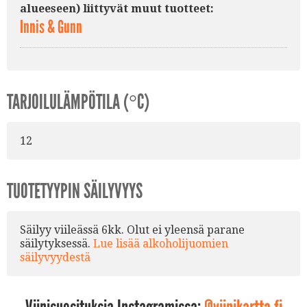
alueeseen) liittyvät muut tuotteet:
Innis & Gunn
TARJOILULÄMPÖTILA (°C)
12
TUOTETYYPIN SÄILYVYYS
Säilyy viileässä 6kk. Olut ei yleensä parane
säilytyksessä.
Lue lisää alkoholijuomien
säilyvyydestä