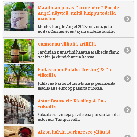
Maailman paras Carmenère? Purple
Angel näyttää, miltä huippu todella
maistuu
Montes Purple Angel 2018 on viini, joka
nostaa Carmenèren täysin uudelle tasolle.
Cannonau yllättää grillillä
Sardinian punaviini haastaa Malbecin flank
steakin ja chimichurrin kanssa
Finlaysonin Palatsi Riesling & Co -
viikoilla
Juhlavaa kartanotunnelmaa ja perinteistä,
laadukasta eurooppalaista ruokaa.
Astor Brasserie Riesling & Co -
viikoilla
Saksalaisia viinejä ja vihreää parsaa tarjolla
Astorissa Tampereella.
Alkon halvin Barbaresco yllättää