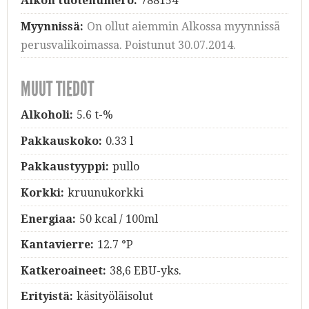
Alkon tuotenumero:
788154
Myynnissä:
On ollut aiemmin Alkossa myynnissä
perusvalikoimassa. Poistunut 30.07.2014.
MUUT TIEDOT
Alkoholi:
5.6 t-%
Pakkauskoko:
0.33 l
Pakkaustyyppi:
pullo
Korkki:
kruunukorkki
Energiaa:
50 kcal / 100ml
Kantavierre:
12.7 °P
Katkeroaineet:
38,6 EBU-yks.
Erityistä:
käsityöläisolut