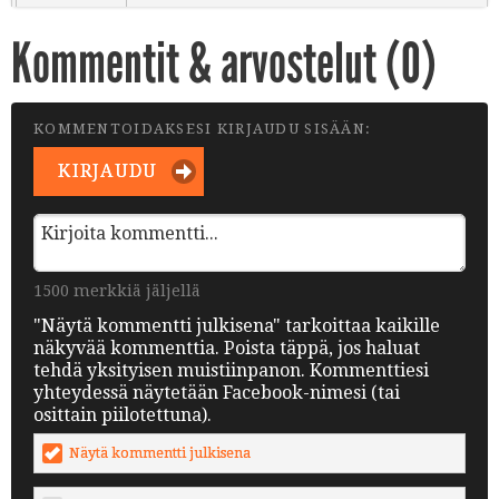
Kommentit & arvostelut (
0
)
KOMMENTOIDAKSESI KIRJAUDU SISÄÄN:
KIRJAUDU
1500 merkkiä jäljellä
"Näytä kommentti julkisena" tarkoittaa kaikille
näkyvää kommenttia. Poista täppä, jos haluat
tehdä yksityisen muistiinpanon. Kommenttiesi
yhteydessä näytetään Facebook-nimesi (tai
osittain piilotettuna).
Näytä kommentti julkisena