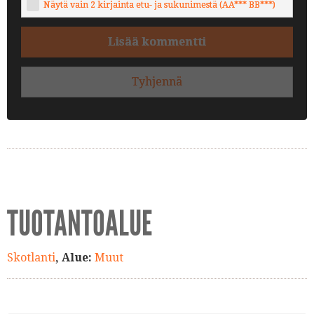
Näytä vain 2 kirjainta etu- ja sukunimestä (AA*** BB***)
Lisää kommentti
Tyhjennä
TUOTANTOALUE
Skotlanti
, Alue:
Muut