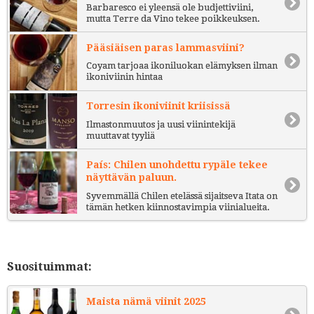
Barbaresco ei yleensä ole budjettiviini,
mutta Terre da Vino tekee poikkeuksen.
Pääsiäisen paras lammasviini?
Coyam tarjoaa ikoniluokan elämyksen ilman
ikoniviinin hintaa
Torresin ikoniviinit kriisissä
Ilmastonmuutos ja uusi viinintekijä
muuttavat tyyliä
País: Chilen unohdettu rypäle tekee
näyttävän paluun.
Syvemmällä Chilen etelässä sijaitseva Itata on
tämän hetken kiinnostavimpia viinialueita.
Suosituimmat:
Maista nämä viinit 2025