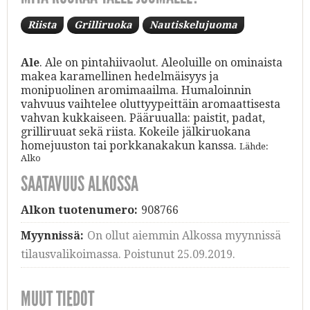
Riista
Grilliruoka
Nautiskelujuoma
Ale
. Ale on pintahiivaolut. Aleoluille on ominaista
makea karamellinen hedelmäisyys ja
monipuolinen aromimaailma. Humaloinnin
vahvuus vaihtelee oluttyypeittäin aromaattisesta
vahvan kukkaiseen. Pääruualla: paistit, padat,
grilliruuat sekä riista. Kokeile jälkiruokana
homejuuston tai porkkanakakun kanssa.
Lähde:
Alko
SAATAVUUS ALKOSSA
Alkon tuotenumero:
908766
Myynnissä:
On ollut aiemmin Alkossa myynnissä
tilausvalikoimassa. Poistunut 25.09.2019.
MUUT TIEDOT