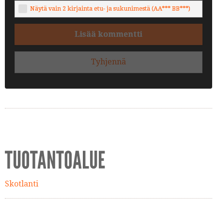
Näytä vain 2 kirjainta etu- ja sukunimestä (AA*** BB***)
Lisää kommentti
Tyhjennä
TUOTANTOALUE
Skotlanti