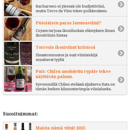
Barbaresco ei yleensä ole budjettiviini,
mutta Terre da Vino tekee poikkeuksen.
Pääsiäisen paras lammasviini?
Coyam tarjoaa ikoniluokan elämyksen ilman
ikoniviinin hintaa
Torresin ikoniviinit kriisissä
Ilmastonmuutos ja uusi viinintekijä
muuttavat tyyliä
País: Chilen unohdettu rypäle tekee
näyttävän paluun.
Syvemmällä Chilen etelässä sijaitseva Itata on
tämän hetken kiinnostavimpia viinialueita.
Suosituimmat:
Maista nämä viinit 2025