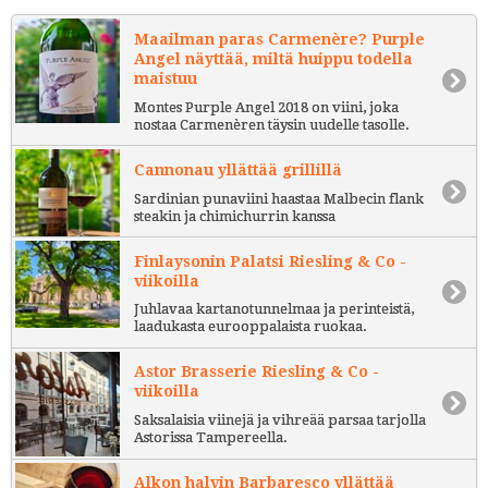
Maailman paras Carmenère? Purple
Angel näyttää, miltä huippu todella
maistuu
Montes Purple Angel 2018 on viini, joka
nostaa Carmenèren täysin uudelle tasolle.
Cannonau yllättää grillillä
Sardinian punaviini haastaa Malbecin flank
steakin ja chimichurrin kanssa
Finlaysonin Palatsi Riesling & Co -
viikoilla
Juhlavaa kartanotunnelmaa ja perinteistä,
laadukasta eurooppalaista ruokaa.
Astor Brasserie Riesling & Co -
viikoilla
Saksalaisia viinejä ja vihreää parsaa tarjolla
Astorissa Tampereella.
Alkon halvin Barbaresco yllättää