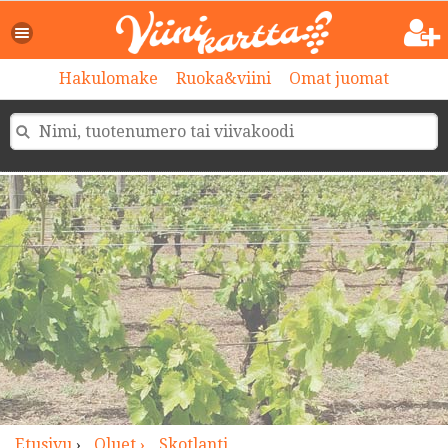
>
Hakulomake
Ruoka&viini
Omat juomat
Etusivu
›
Oluet ›
Skotlanti