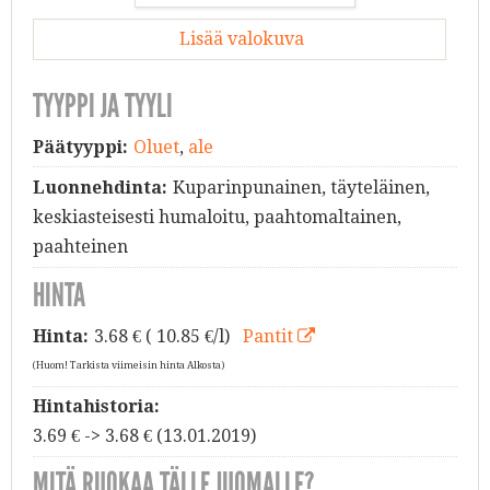
Lisää valokuva
TYYPPI JA TYYLI
Päätyyppi:
Oluet
,
ale
Luonnehdinta:
Kuparinpunainen, täyteläinen,
keskiasteisesti humaloitu, paahtomaltainen,
paahteinen
HINTA
Hinta:
3.68
€ ( 10.85 €/l)
Pantit
(Huom! Tarkista viimeisin hinta Alkosta)
Hintahistoria:
3.69 € -> 3.68 € (13.01.2019)
MITÄ RUOKAA TÄLLE JUOMALLE?