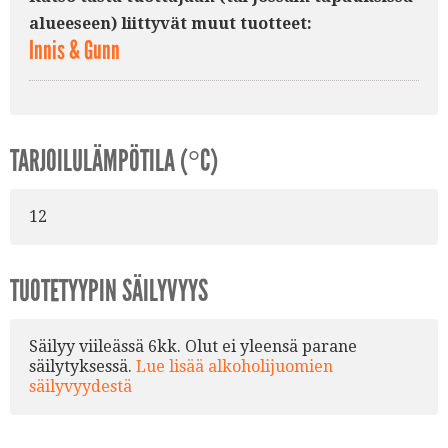
alueeseen) liittyvät muut tuotteet:
Innis & Gunn
TARJOILULÄMPÖTILA (°C)
12
TUOTETYYPIN SÄILYVYYS
Säilyy viileässä 6kk. Olut ei yleensä parane
säilytyksessä.
Lue lisää alkoholijuomien
säilyvyydestä