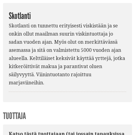
Skotlanti
Skotlanti on tunnettu erityisesti viskistään ja se
onkin ollut maailman suurin viskintuottaja jo
sadan vuoden ajan. Myös olut on merkittävässä
asemassa ja sitä on valmistettu 5000 vuoden ajan
alueella. Kelttiläiset keksivät käyttää yrttejä, jotka
kitkeröittivät makua ja parantivat oluen
säilyvyyttä. Viinintuotanto rajoittuu
marjaviineihin.
TUOTTAJA
Katso tästä tuottajaan (tai jossain tapauksissa