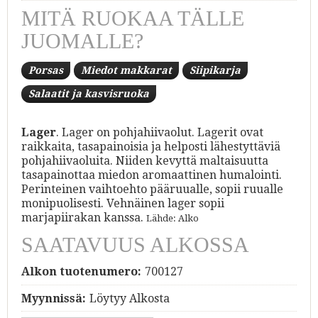
MITÄ RUOKAA TÄLLE
JUOMALLE?
Porsas
Miedot makkarat
Siipikarja
Salaatit ja kasvisruoka
Lager
. Lager on pohjahiivaolut. Lagerit ovat
raikkaita, tasapainoisia ja helposti lähestyttäviä
pohjahiivaoluita. Niiden kevyttä maltaisuutta
tasapainottaa miedon aromaattinen humalointi.
Perinteinen vaihtoehto pääruualle, sopii ruualle
monipuolisesti. Vehnäinen lager sopii
marjapiirakan kanssa.
Lähde: Alko
SAATAVUUS ALKOSSA
Alkon tuotenumero:
700127
Myynnissä:
Löytyy Alkosta