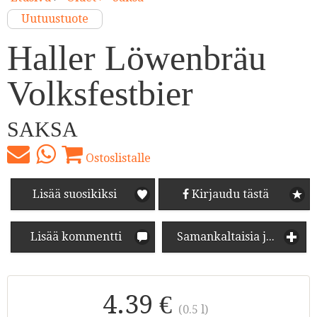
Uutuustuote
Haller Löwenbräu
Volksfestbier
SAKSA
Ostoslistalle
Lisää suosikiksi
Kirjaudu tästä
Lisää kommentti
Samankaltaisia juomia
4.39 €
(0.5 l)