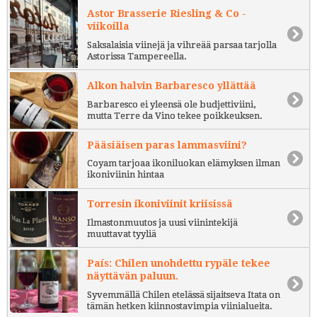
Astor Brasserie Riesling & Co -
viikoilla
Saksalaisia viinejä ja vihreää parsaa tarjolla
Astorissa Tampereella.
Alkon halvin Barbaresco yllättää
Barbaresco ei yleensä ole budjettiviini,
mutta Terre da Vino tekee poikkeuksen.
Pääsiäisen paras lammasviini?
Coyam tarjoaa ikoniluokan elämyksen ilman
ikoniviinin hintaa
Torresin ikoniviinit kriisissä
Ilmastonmuutos ja uusi viinintekijä
muuttavat tyyliä
País: Chilen unohdettu rypäle tekee
näyttävän paluun.
Syvemmällä Chilen etelässä sijaitseva Itata on
tämän hetken kiinnostavimpia viinialueita.