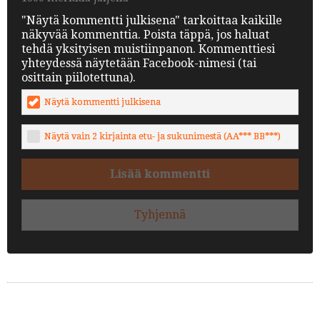
"Näytä kommentti julkisena" tarkoittaa kaikille
näkyvää kommenttia. Poista täppä, jos haluat
tehdä yksityisen muistiinpanon. Kommenttiesi
yhteydessä näytetään Facebook-nimesi (tai
osittain piilotettuna).
Näytä kommentti julkisena
Näytä vain 2 kirjainta etu- ja sukunimestä (AA*** BB***)
Lisää kommentti
Tyhjennä