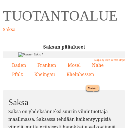
TUOTANTOALUE
Saksa
Saksan pääalueet
Maps by Free Vector Maps
Baden
Franken
Mosel
Nahe
1.
2.
3.
4.
Pfalz
Rheingau
Rheinhessen
5.
6.
7.
Berliini
Saksa
Saksa on yhdeksänneksi suurin viinintuottaja
maailmassa. Saksassa tehdään kaikentyyppisiä
viinejä, mutta erityisesti hapokkaita valkoviinejä.