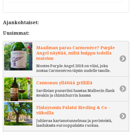
Ajankohtaiset:
Uusimmat:
Maailman paras Carmenère? Purple
Angel näyttää, miltä huippu todella
maistuu
Montes Purple Angel 2018 on viini, joka
nostaa Carmenèren täysin uudelle tasolle.
Cannonau yllättää grillillä
Sardinian punaviini haastaa Malbecin flank
steakin ja chimichurrin kanssa
Finlaysonin Palatsi Riesling & Co -
viikoilla
Juhlavaa kartanotunnelmaa ja perinteistä,
laadukasta eurooppalaista ruokaa.