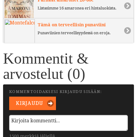
Parhaat amaronet 20-60€
Listasimme 16 amaronea eri hintaluokista.
Tämä on terveellisin punaviini
Punaviinien terveellisyydessä on eroja.
Kommentit &
arvostelut (
0
)
KOMMENTOIDAKSESI KIRJAUDU SISÄÄN:
KIRJAUDU
1500 merkkiä jäljellä