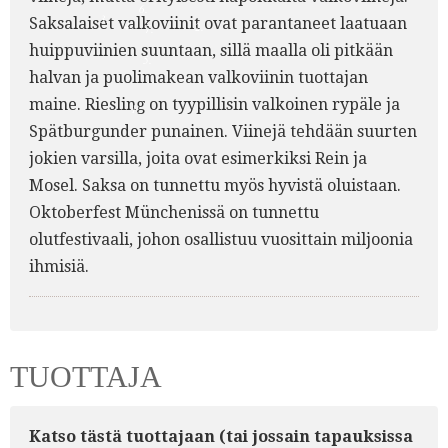
6.
3.
Saksalaiset valkoviinit ovat parantaneet laatuaan
4.
2.
7.
huippuviinien suuntaan, sillä maalla oli pitkään
5.
halvan ja puolimakean valkoviinin tuottajan
maine. Riesling on tyypillisin valkoinen rypäle ja
1.
Spätburgunder punainen. Viinejä tehdään suurten
jokien varsilla, joita ovat esimerkiksi Rein ja
Mosel. Saksa on tunnettu myös hyvistä oluistaan.
Oktoberfest Münchenissä on tunnettu
olutfestivaali, johon osallistuu vuosittain miljoonia
ihmisiä.
TUOTTAJA
Katso tästä tuottajaan (tai jossain tapauksissa