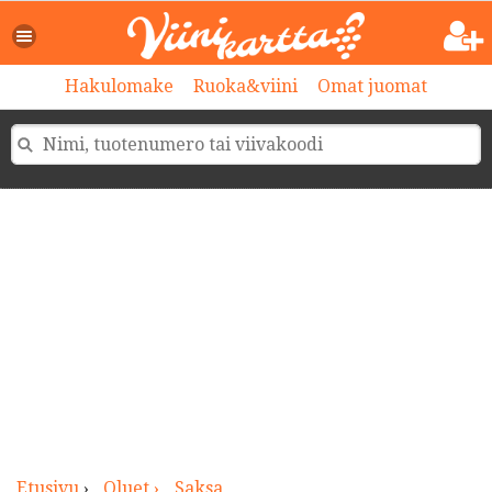
>
Hakulomake
Ruoka&viini
Omat juomat
Etusivu
›
Oluet ›
Saksa