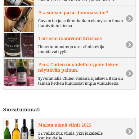
Pääsiäisen paras lammasviini?
Coyam tarjoaa ikoniluokan elämyksen ilman
ikoniviinin hintaa
Torresin ikoniviinit kriisissä
Ilmastonmuutos ja uusi viinintekijä
muuttavat tyyliä
País: Chilen unohdettu rypäle tekee
näyttävän paluun.
Syvemmällä Chilen etelässä sijaitseva Itata on
tämän hetken kiinnostavimpia viinialueita.
Suosituimmat:
Maista nämä viinit 2025
12 valikoitua viiniä, yksi jokaiselle
kuukaudelle