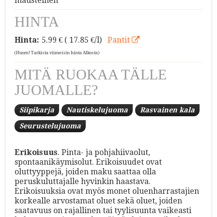
mausteinen
HINTA
Hinta:
5.99
€ ( 17.85 €/l)
Pantit
(Huom! Tarkista viimeisin hinta Alkosta)
MITÄ RUOKAA TÄLLE
JUOMALLE?
Siipikarja
Nautiskelujuoma
Rasvainen kala
Seurustelujuoma
Erikoisuus
. Pinta- ja pohjahiivaolut,
spontaanikäymisolut. Erikoisuudet ovat
oluttyyppejä, joiden maku saattaa olla
peruskuluttajalle hyvinkin haastava.
Erikoisuuksia ovat myös monet oluenharrastajien
korkealle arvostamat oluet sekä oluet, joiden
saatavuus on rajallinen tai tyylisuunta vaikeasti