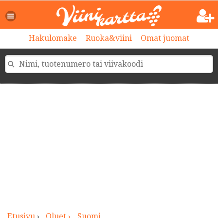
>
Hakulomake
Ruoka&viini
Omat juomat
Etusivu
›
Oluet ›
Suomi