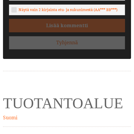
Näytä vain 2 kirjainta etu- ja sukunimestä (AA*** BB***)
Lisää kommentti
Tyhjennä
TUOTANTOALUE
Suomi