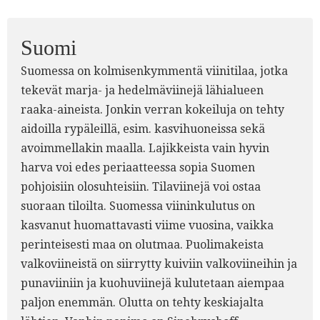
Suomi
Suomessa on kolmisenkymmentä viinitilaa, jotka
tekevät marja- ja hedelmäviinejä lähialueen
raaka-aineista. Jonkin verran kokeiluja on tehty
aidoilla rypäleillä, esim. kasvihuoneissa sekä
avoimmellakin maalla. Lajikkeista vain hyvin
harva voi edes periaatteessa sopia Suomen
pohjoisiin olosuhteisiin. Tilaviinejä voi ostaa
suoraan tiloilta. Suomessa viininkulutus on
kasvanut huomattavasti viime vuosina, vaikka
perinteisesti maa on olutmaa. Puolimakeista
valkoviineistä on siirrytty kuiviin valkoviineihin ja
punaviiniin ja kuohuviinejä kulutetaan aiempaa
paljon enemmän. Olutta on tehty keskiajalta