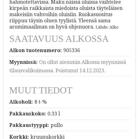
hahmotettavissa. Maku näissä oluissa vaihtelee
kirpeän raikkaista miedoista oluista täyteläisen
makeisiin vahvoihin oluisiin. Ruokasuositus
riippuu täysin oluen tyylistä. Yleensä sama
aromimaailman on hyvä ohjenuora.
Lähde: Alko
SAATAVUUS ALKOSSA
Alkon tuotenumero:
905336
Myynnissä:
On ollut aiemmin Alkossa myynnissä
tilausvalikoimassa. Poistunut 14.12.2023.
MUUT TIEDOT
Alkoholi:
8 t-%
Pakkauskoko:
0.33 l
Pakkaustyyppi:
pullo
Korkki:
kruunukorkki