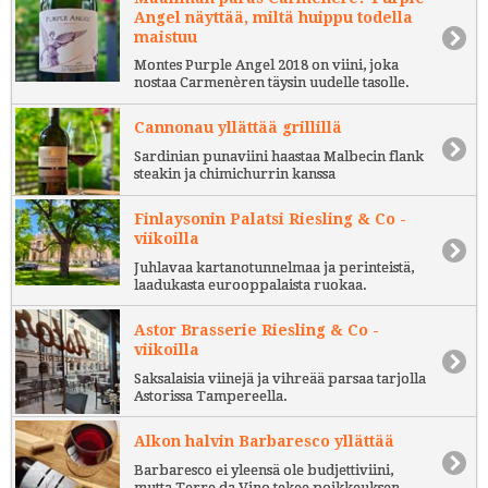
Angel näyttää, miltä huippu todella
maistuu
Montes Purple Angel 2018 on viini, joka
nostaa Carmenèren täysin uudelle tasolle.
Cannonau yllättää grillillä
Sardinian punaviini haastaa Malbecin flank
steakin ja chimichurrin kanssa
Finlaysonin Palatsi Riesling & Co -
viikoilla
Juhlavaa kartanotunnelmaa ja perinteistä,
laadukasta eurooppalaista ruokaa.
Astor Brasserie Riesling & Co -
viikoilla
Saksalaisia viinejä ja vihreää parsaa tarjolla
Astorissa Tampereella.
Alkon halvin Barbaresco yllättää
Barbaresco ei yleensä ole budjettiviini,
mutta Terre da Vino tekee poikkeuksen.