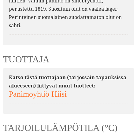
lähtien. Vanhin panimo on Sinebrychoff,
perustettu 1819. Suosituin olut on vaalea lager.
Perinteinen suomalainen suodattamaton olut on
sahti.
TUOTTAJA
Katso tästä tuottajaan (tai jossain tapauksissa
alueeseen) liittyvät muut tuotteet:
Panimoyhtiö Hiisi
TARJOILULÄMPÖTILA (°C)