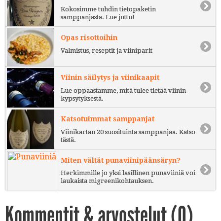
Kokosimme tuhdin tietopaketin
samppanjasta. Lue juttu!
Opas risottoihin
Valmistus, reseptit ja viiniparit
Viinin säilytys ja viinikaapit
Lue oppaastamme, mitä tulee tietää viinin
kypsytyksestä.
Katsotuimmat samppanjat
Viinikartan 20 suosituinta samppanjaa. Katso
tästä.
Miten vältät punaviinipäänsäryn?
Herkimmille jo yksi lasillinen punaviiniä voi
laukaista migreenikohtauksen.
Kommentit & arvostelut (
0
)