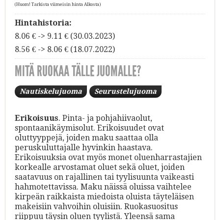
(Huom! Tarkista viimeisin hinta Alkosta)
Hintahistoria:
8.06 € -> 9.11 € (30.03.2023)
8.56 € -> 8.06 € (18.07.2022)
MITÄ RUOKAA TÄLLE JUOMALLE?
Nautiskelujuoma
Seurustelujuoma
Erikoisuus
. Pinta- ja pohjahiivaolut,
spontaanikäymisolut. Erikoisuudet ovat
oluttyyppejä, joiden maku saattaa olla
peruskuluttajalle hyvinkin haastava.
Erikoisuuksia ovat myös monet oluenharrastajien
korkealle arvostamat oluet sekä oluet, joiden
saatavuus on rajallinen tai tyylisuunta vaikeasti
hahmotettavissa. Maku näissä oluissa vaihtelee
kirpeän raikkaista miedoista oluista täyteläisen
makeisiin vahvoihin oluisiin. Ruokasuositus
riippuu täysin oluen tyylistä. Yleensä sama