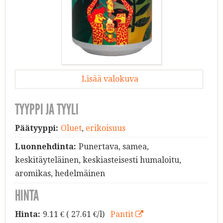
Lisää valokuva
TYYPPI JA TYYLI
Päätyyppi:
Oluet
,
erikoisuus
Luonnehdinta:
Punertava, samea,
keskitäyteläinen, keskiasteisesti humaloitu,
aromikas, hedelmäinen
HINTA
Hinta:
9.11
€ ( 27.61 €/l)
Pantit