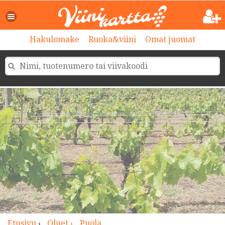
>
Hakulomake
Ruoka&viini
Omat juomat
Etusivu
›
Oluet ›
Puola