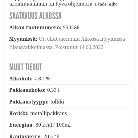
aromimaailman on hyvä ohjenuora.
Lähde: Alko
SAATAVUUS ALKOSSA
Alkon tuotenumero:
953586
Myynnissä:
On ollut aiemmin Alkossa myynnissä
tilausvalikoimassa. Poistunut 14.06.2023.
MUUT TIEDOT
Alkoholi:
7.8 t-%
Pakkauskoko:
0.33 l
Pakkaustyyppi:
tölkki
Korkki:
metallipakkaus
Energiaa:
80 kcal / 100ml
Kantavierre:
20.5 °P