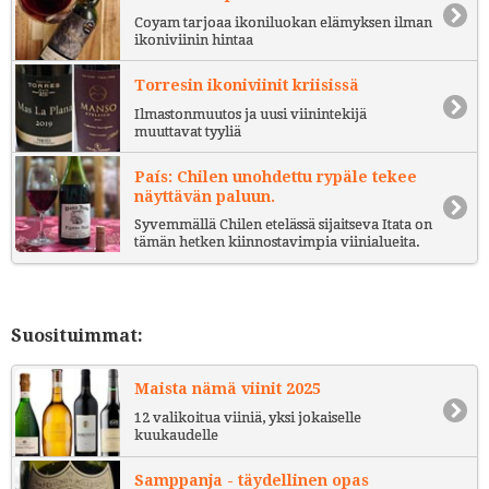
Coyam tarjoaa ikoniluokan elämyksen ilman
ikoniviinin hintaa
Torresin ikoniviinit kriisissä
Ilmastonmuutos ja uusi viinintekijä
muuttavat tyyliä
País: Chilen unohdettu rypäle tekee
näyttävän paluun.
Syvemmällä Chilen etelässä sijaitseva Itata on
tämän hetken kiinnostavimpia viinialueita.
Suosituimmat:
Maista nämä viinit 2025
12 valikoitua viiniä, yksi jokaiselle
kuukaudelle
Samppanja - täydellinen opas