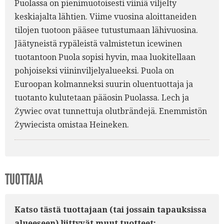
Puolassa on pienimuotoisesti viiniä viljelty
keskiajalta lähtien. Viime vuosina aloittaneiden
tilojen tuotoon pääsee tutustumaan lähivuosina.
Jäätyneistä rypäleistä valmistetun icewinen
tuotantoon Puola sopisi hyvin, maa luokitellaan
pohjoiseksi viininviljelyalueeksi. Puola on
Euroopan kolmanneksi suurin oluentuottaja ja
tuotanto kulutetaan pääosin Puolassa. Lech ja
Żywiec ovat tunnettuja olutbrändejä. Enemmistön
Żywiecista omistaa Heineken.
TUOTTAJA
Katso tästä tuottajaan (tai jossain tapauksissa
alueeseen) liittyvät muut tuotteet: