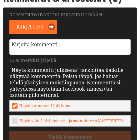
KOMMENTOIDAKSESI KIRJAUDU SISÄÄN:
KIRJAUDU
1500 merkkiä jäljellä
"Näytä kommentti julkisena" tarkoittaa kaikille
näkyvää kommenttia. Poista täppä, jos haluat
tehdä yksityisen muistiinpanon. Kommenttiesi
yhteydessä näytetään Facebook-nimesi (tai
osittain piilotettuna).
Näytä kommentti julkisena
Näytä vain 2 kirjainta etu- ja sukunimestä (AA*** BB***)
Lisää kommentti