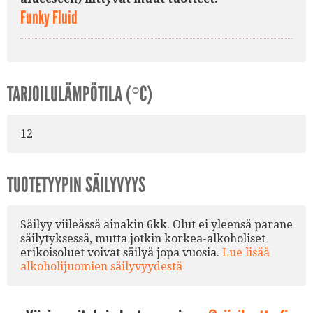
Funky Fluid
TARJOILULÄMPÖTILA (°C)
12
TUOTETYYPIN SÄILYVYYS
Säilyy viileässä ainakin 6kk. Olut ei yleensä parane
säilytyksessä, mutta jotkin korkea-alkoholiset
erikoisoluet voivat säilyä jopa vuosia.
Lue lisää
alkoholijuomien säilyvyydestä