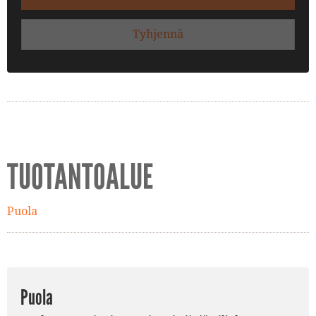
Tyhjennä
TUOTANTOALUE
Puola
Puola