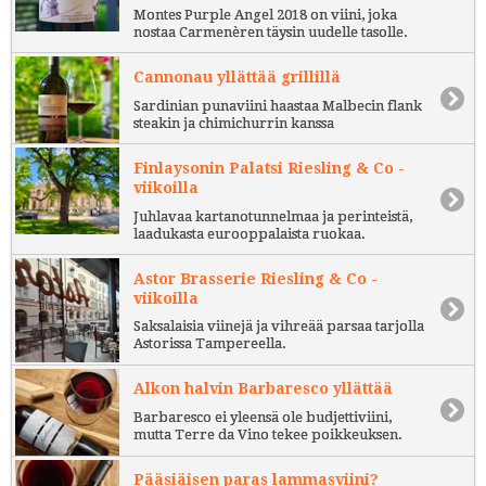
Montes Purple Angel 2018 on viini, joka
nostaa Carmenèren täysin uudelle tasolle.
Cannonau yllättää grillillä
Sardinian punaviini haastaa Malbecin flank
steakin ja chimichurrin kanssa
Finlaysonin Palatsi Riesling & Co -
viikoilla
Juhlavaa kartanotunnelmaa ja perinteistä,
laadukasta eurooppalaista ruokaa.
Astor Brasserie Riesling & Co -
viikoilla
Saksalaisia viinejä ja vihreää parsaa tarjolla
Astorissa Tampereella.
Alkon halvin Barbaresco yllättää
Barbaresco ei yleensä ole budjettiviini,
mutta Terre da Vino tekee poikkeuksen.
Pääsiäisen paras lammasviini?