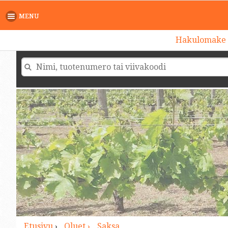
>
MENU
Hakulomake
Etusivu
›
Oluet ›
Saksa