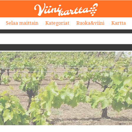
Selaa maittain
Kategoriat
Ruoka&viini
Kartta