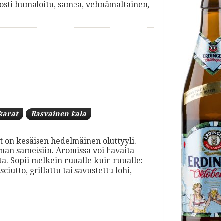
dosti humaloitu, samea, vehnämaltainen,
karat
Rasvainen kala
t on kesäisen hedelmäinen oluttyyli.
mman sameisiin. Aromissa voi havaita
ta. Sopii melkein ruualle kuin ruualle:
iutto, grillattu tai savustettu lohi,