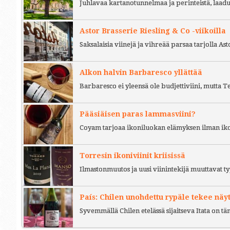
Juhlavaa kartanotunnelmaa ja perinteistä, laad
Astor Brasserie Riesling & Co -viikoilla
Saksalaisia viinejä ja vihreää parsaa tarjolla As
Alkon halvin Barbaresco yllättää
Barbaresco ei yleensä ole budjettiviini, mutta 
Pääsiäisen paras lammasviini?
Coyam tarjoaa ikoniluokan elämyksen ilman iko
Torresin ikoniviinit kriisissä
Ilmastonmuutos ja uusi viinintekijä muuttavat ty
País: Chilen unohdettu rypäle tekee näy
Syvemmällä Chilen etelässä sijaitseva Itata on t