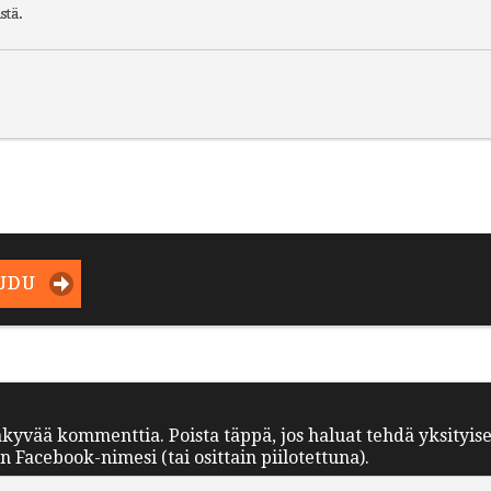
stä.
UDU
äkyvää kommenttia. Poista täppä, jos haluat tehdä yksityis
Facebook-nimesi (tai osittain piilotettuna).