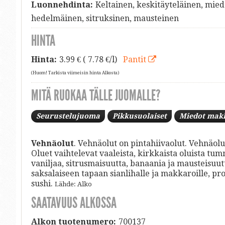
Luonnehdinta:
Keltainen, keskitäyteläinen, mie
hedelmäinen, sitruksinen, mausteinen
HINTA
Hinta:
3.99
€ ( 7.78 €/l)
Pantit
(Huom! Tarkista viimeisin hinta Alkosta)
MITÄ RUOKAA TÄLLE JUOMALLE?
Seurustelujuoma
Pikkusuolaiset
Miedot mak
Vehnäolut
. Vehnäolut on pintahiivaolut. Vehnäolu
Oluet vaihtelevat vaaleista, kirkkaista oluista tu
vaniljaa, sitrusmaisuutta, banaania ja mausteisuut
saksalaiseen tapaan sianlihalle ja makkaroille, prosc
sushi.
Lähde: Alko
SAATAVUUS ALKOSSA
Alkon tuotenumero:
700137