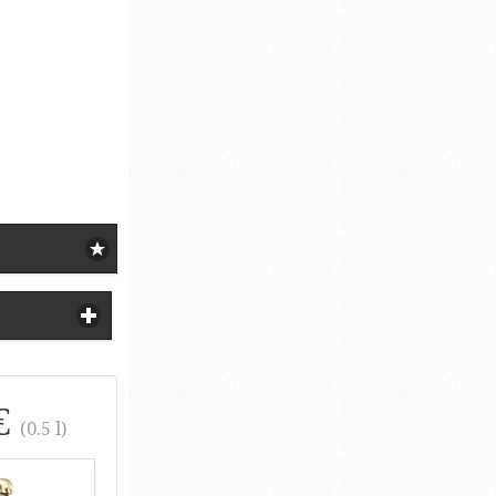
€
(0.5 l)