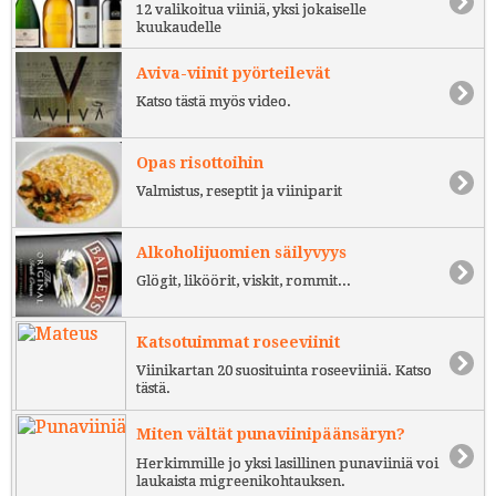
12 valikoitua viiniä, yksi jokaiselle
kuukaudelle
Aviva-viinit pyörteilevät
Katso tästä myös video.
Opas risottoihin
Valmistus, reseptit ja viiniparit
Alkoholijuomien säilyvyys
Glögit, liköörit, viskit, rommit...
Katsotuimmat roseeviinit
Viinikartan 20 suosituinta roseeviiniä. Katso
tästä.
Miten vältät punaviinipäänsäryn?
Herkimmille jo yksi lasillinen punaviiniä voi
laukaista migreenikohtauksen.