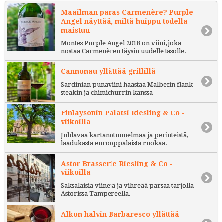
Maailman paras Carmenère? Purple
Angel näyttää, miltä huippu todella
maistuu
Montes Purple Angel 2018 on viini, joka
nostaa Carmenèren täysin uudelle tasolle.
Cannonau yllättää grillillä
Sardinian punaviini haastaa Malbecin flank
steakin ja chimichurrin kanssa
Finlaysonin Palatsi Riesling & Co -
viikoilla
Juhlavaa kartanotunnelmaa ja perinteistä,
laadukasta eurooppalaista ruokaa.
Astor Brasserie Riesling & Co -
viikoilla
Saksalaisia viinejä ja vihreää parsaa tarjolla
Astorissa Tampereella.
Alkon halvin Barbaresco yllättää