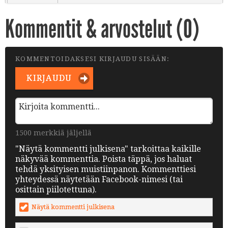
Kommentit & arvostelut (
0
)
KOMMENTOIDAKSESI KIRJAUDU SISÄÄN:
KIRJAUDU
1500 merkkiä jäljellä
"Näytä kommentti julkisena" tarkoittaa kaikille
näkyvää kommenttia. Poista täppä, jos haluat
tehdä yksityisen muistiinpanon. Kommenttiesi
yhteydessä näytetään Facebook-nimesi (tai
osittain piilotettuna).
Näytä kommentti julkisena