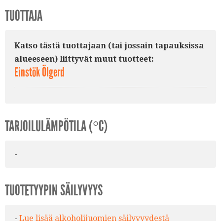
TUOTTAJA
Katso tästä tuottajaan (tai jossain tapauksissa
alueeseen) liittyvät muut tuotteet:
Einstök Ölgerd
TARJOILULÄMPÖTILA (°C)
-
TUOTETYYPIN SÄILYVYYS
-
Lue lisää alkoholijuomien säilyvyydestä