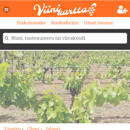
>
Hakulomake
Ruoka&viini
Omat juomat
Etusivu
›
Oluet ›
Islanti