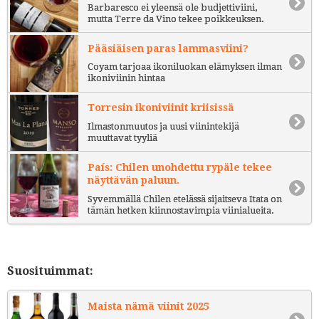
Barbaresco ei yleensä ole budjettiviini,
mutta Terre da Vino tekee poikkeuksen.
Pääsiäisen paras lammasviini?
Coyam tarjoaa ikoniluokan elämyksen ilman
ikoniviinin hintaa
Torresin ikoniviinit kriisissä
Ilmastonmuutos ja uusi viinintekijä
muuttavat tyyliä
País: Chilen unohdettu rypäle tekee
näyttävän paluun.
Syvemmällä Chilen etelässä sijaitseva Itata on
tämän hetken kiinnostavimpia viinialueita.
Suosituimmat:
Maista nämä viinit 2025