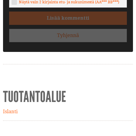
Näytä vain 2 kirjainta etu- ja sukunimestä (AA*** BB***)
Lisää kommentti
Tyhjennä
TUOTANTOALUE
Islanti