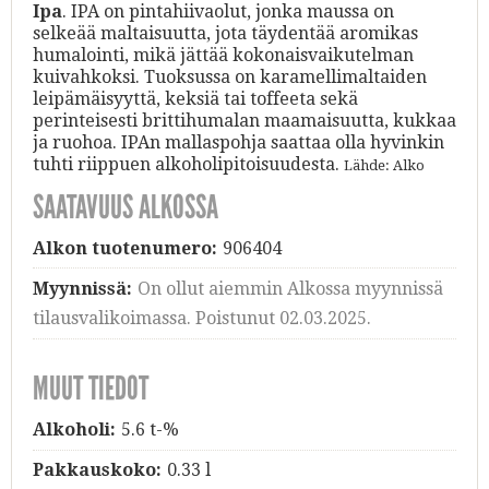
Ipa
. IPA on pintahiivaolut, jonka maussa on
selkeää maltaisuutta, jota täydentää aromikas
humalointi, mikä jättää kokonaisvaikutelman
kuivahkoksi. Tuoksussa on karamellimaltaiden
leipämäisyyttä, keksiä tai toffeeta sekä
perinteisesti brittihumalan maamaisuutta, kukkaa
ja ruohoa. IPAn mallaspohja saattaa olla hyvinkin
tuhti riippuen alkoholipitoisuudesta.
Lähde: Alko
SAATAVUUS ALKOSSA
Alkon tuotenumero:
906404
Myynnissä:
On ollut aiemmin Alkossa myynnissä
tilausvalikoimassa. Poistunut 02.03.2025.
MUUT TIEDOT
Alkoholi:
5.6 t-%
Pakkauskoko:
0.33 l