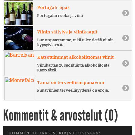
Portugali-opas
Portugalin ruoka ja viini
Viinin säilytys ja viinikaapit
Lue oppaastamme, mitä tulee tietää viinin
kypsytyksestä.
Katsotuimmat alkoholittomat viinit
Viinikartan 20 suosituinta alkoholitonta.
Katso tästä.
Tämä on terveellisin punaviini
Punaviinien terveellisyydessä on eroja.
Kommentit & arvostelut (
0
)
KOMMENTOIDAKSESI KIRJAUDU SISÄÄN: