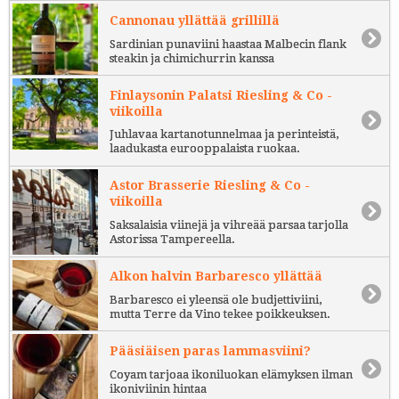
Cannonau yllättää grillillä
Sardinian punaviini haastaa Malbecin flank
steakin ja chimichurrin kanssa
Finlaysonin Palatsi Riesling & Co -
viikoilla
Juhlavaa kartanotunnelmaa ja perinteistä,
laadukasta eurooppalaista ruokaa.
Astor Brasserie Riesling & Co -
viikoilla
Saksalaisia viinejä ja vihreää parsaa tarjolla
Astorissa Tampereella.
Alkon halvin Barbaresco yllättää
Barbaresco ei yleensä ole budjettiviini,
mutta Terre da Vino tekee poikkeuksen.
Pääsiäisen paras lammasviini?
Coyam tarjoaa ikoniluokan elämyksen ilman
ikoniviinin hintaa