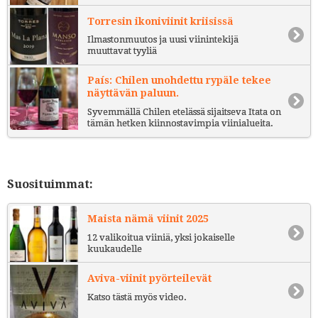
Torresin ikoniviinit kriisissä
Ilmastonmuutos ja uusi viinintekijä
muuttavat tyyliä
País: Chilen unohdettu rypäle tekee
näyttävän paluun.
Syvemmällä Chilen etelässä sijaitseva Itata on
tämän hetken kiinnostavimpia viinialueita.
Suosituimmat:
Maista nämä viinit 2025
12 valikoitua viiniä, yksi jokaiselle
kuukaudelle
Aviva-viinit pyörteilevät
Katso tästä myös video.