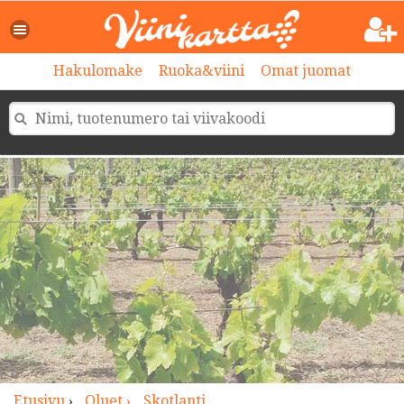
>
Hakulomake
Ruoka&viini
Omat juomat
Etusivu
›
Oluet ›
Skotlanti