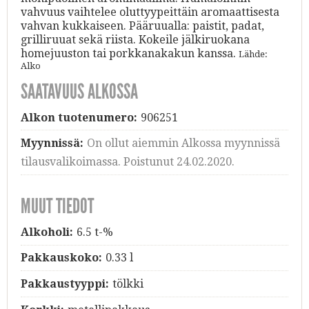
vahvuus vaihtelee oluttyypeittäin aromaattisesta
vahvan kukkaiseen. Pääruualla: paistit, padat,
grilliruuat sekä riista. Kokeile jälkiruokana
homejuuston tai porkkanakakun kanssa.
Lähde:
Alko
SAATAVUUS ALKOSSA
Alkon tuotenumero:
906251
Myynnissä:
On ollut aiemmin Alkossa myynnissä
tilausvalikoimassa. Poistunut 24.02.2020.
MUUT TIEDOT
Alkoholi:
6.5 t-%
Pakkauskoko:
0.33 l
Pakkaustyyppi:
tölkki