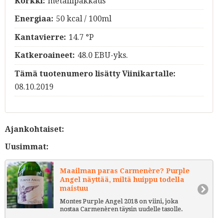
Korkki:
metallipakkaus
Energiaa:
50 kcal / 100ml
Kantavierre:
14.7 °P
Katkeroaineet:
48.0 EBU-yks.
Tämä tuotenumero lisätty Viinikartalle:
08.10.2019
Ajankohtaiset:
Uusimmat:
Maailman paras Carmenère? Purple
Angel näyttää, miltä huippu todella
maistuu
Montes Purple Angel 2018 on viini, joka
nostaa Carmenèren täysin uudelle tasolle.