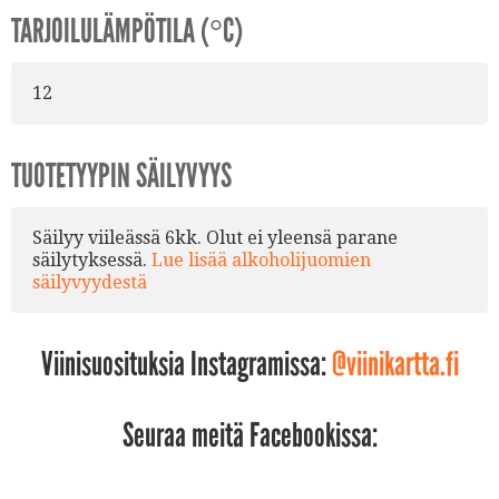
TARJOILULÄMPÖTILA (°C)
12
TUOTETYYPIN SÄILYVYYS
Säilyy viileässä 6kk. Olut ei yleensä parane
säilytyksessä.
Lue lisää alkoholijuomien
säilyvyydestä
Viinisuosituksia Instagramissa:
@viinikartta.fi
Seuraa meitä Facebookissa: