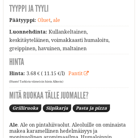
TYYPPI JA TYYLI
Päätyyppi:
Oluet
,
ale
Luonnehdinta:
Kullankeltainen,
keskitäyteläinen, voimakkaasti humaloitu,
greippinen, havuinen, maltainen
HINTA
Hinta:
3.68
€ ( 11.15 €/l)
Pantit
(Huom! Tarkista viimeisin hinta Alkosta)
MITÄ RUOKAA TÄLLE JUOMALLE?
Grilliruoka
Siipikarja
Pasta ja pizza
Ale
. Ale on pintahiivaolut. Aleoluille on ominaista
makea karamellinen hedelmäisyys ja
monipuolinen aromimaailma. Humaloinnin