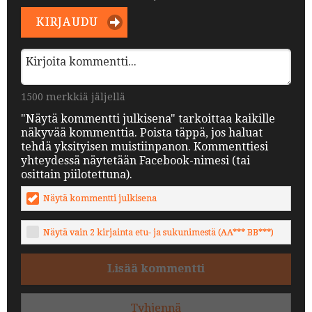
KIRJAUDU
1500 merkkiä jäljellä
"Näytä kommentti julkisena" tarkoittaa kaikille
näkyvää kommenttia. Poista täppä, jos haluat
tehdä yksityisen muistiinpanon. Kommenttiesi
yhteydessä näytetään Facebook-nimesi (tai
osittain piilotettuna).
Näytä kommentti julkisena
Näytä vain 2 kirjainta etu- ja sukunimestä (AA*** BB***)
Lisää kommentti
Tyhjennä