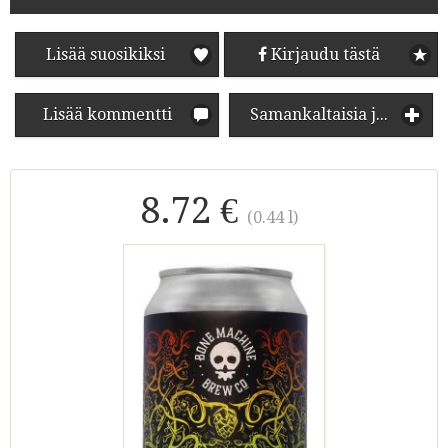
Lisää suosikiksi
Kirjaudu tästä
Lisää kommentti
Samankaltaisia juomia
8.72 €
(0.44 l)