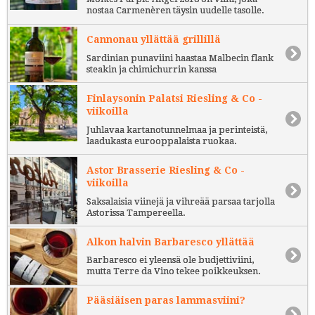
nostaa Carmenèren täysin uudelle tasolle.
Cannonau yllättää grillillä
Sardinian punaviini haastaa Malbecin flank
steakin ja chimichurrin kanssa
Finlaysonin Palatsi Riesling & Co -
viikoilla
Juhlavaa kartanotunnelmaa ja perinteistä,
laadukasta eurooppalaista ruokaa.
Astor Brasserie Riesling & Co -
viikoilla
Saksalaisia viinejä ja vihreää parsaa tarjolla
Astorissa Tampereella.
Alkon halvin Barbaresco yllättää
Barbaresco ei yleensä ole budjettiviini,
mutta Terre da Vino tekee poikkeuksen.
Pääsiäisen paras lammasviini?