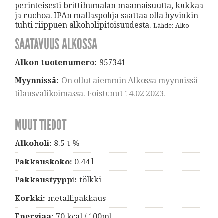
perinteisesti brittihumalan maamaisuutta, kukkaa
ja ruohoa. IPAn mallaspohja saattaa olla hyvinkin
tuhti riippuen alkoholipitoisuudesta.
Lähde: Alko
SAATAVUUS ALKOSSA
Alkon tuotenumero:
957341
Myynnissä:
On ollut aiemmin Alkossa myynnissä
tilausvalikoimassa. Poistunut 14.02.2023.
MUUT TIEDOT
Alkoholi:
8.5 t-%
Pakkauskoko:
0.44 l
Pakkaustyyppi:
tölkki
Korkki:
metallipakkaus
Energiaa:
70 kcal / 100ml