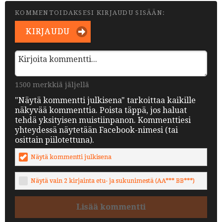
KOMMENTOIDAKSESI KIRJAUDU SISÄÄN:
KIRJAUDU
1500 merkkiä jäljellä
"Näytä kommentti julkisena" tarkoittaa kaikille
näkyvää kommenttia. Poista täppä, jos haluat
tehdä yksityisen muistiinpanon. Kommenttiesi
yhteydessä näytetään Facebook-nimesi (tai
osittain piilotettuna).
Näytä kommentti julkisena
Näytä vain 2 kirjainta etu- ja sukunimestä (AA*** BB***)
Lisää kommentti