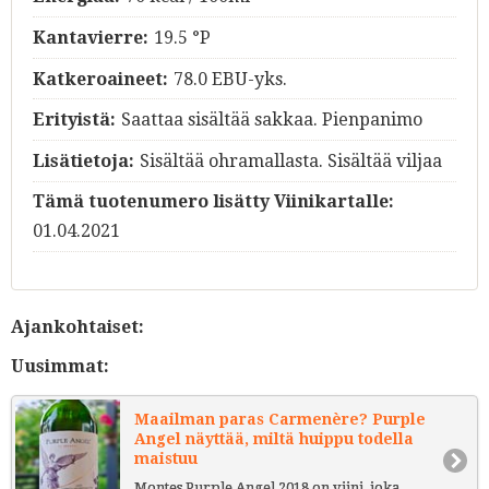
Kantavierre:
19.5 °P
Katkeroaineet:
78.0 EBU-yks.
Erityistä:
Saattaa sisältää sakkaa. Pienpanimo
Lisätietoja:
Sisältää ohramallasta. Sisältää viljaa
Tämä tuotenumero lisätty Viinikartalle:
01.04.2021
Ajankohtaiset:
Uusimmat:
Maailman paras Carmenère? Purple
Angel näyttää, miltä huippu todella
maistuu
Montes Purple Angel 2018 on viini, joka