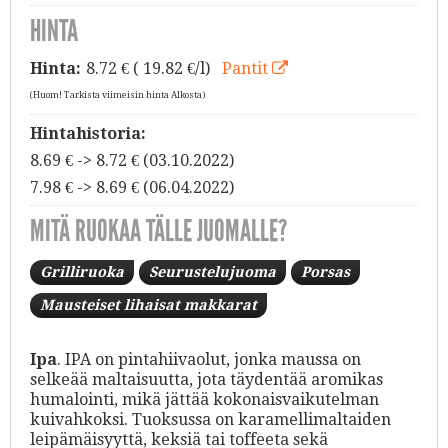
HINTA
Hinta:
8.72
€ ( 19.82 €/l)
Pantit
(Huom! Tarkista viimeisin hinta Alkosta)
Hintahistoria:
8.69 € -> 8.72 € (03.10.2022)
7.98 € -> 8.69 € (06.04.2022)
MITÄ RUOKAA TÄLLE JUOMALLE?
Grilliruoka
Seurustelujuoma
Porsas
Mausteiset lihaisat makkarat
Ipa
. IPA on pintahiivaolut, jonka maussa on
selkeää maltaisuutta, jota täydentää aromikas
humalointi, mikä jättää kokonaisvaikutelman
kuivahkoksi. Tuoksussa on karamellimaltaiden
leipämäisyyttä, keksiä tai toffeeta sekä