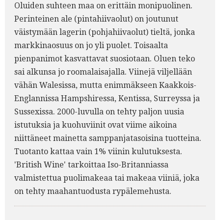
Oluiden suhteen maa on erittäin monipuolinen.
Perinteinen ale (pintahiivaolut) on joutunut
väistymään lagerin (pohjahiivaolut) tieltä, jonka
markkinaosuus on jo yli puolet. Toisaalta
pienpanimot kasvattavat suosiotaan. Oluen teko
sai alkunsa jo roomalaisajalla. Viinejä viljellään
vähän Walesissa, mutta enimmäkseen Kaakkois-
Englannissa Hampshiressa, Kentissa, Surreyssa ja
Sussexissa. 2000-luvulla on tehty paljon uusia
istutuksia ja kuohuviinit ovat viime aikoina
niittäneet mainetta samppanjatasoisina tuotteina.
Tuotanto kattaa vain 1% viinin kulutuksesta.
'British Wine' tarkoittaa Iso-Britanniassa
valmistettua puolimakeaa tai makeaa viiniä, joka
on tehty maahantuodusta rypälemehusta.