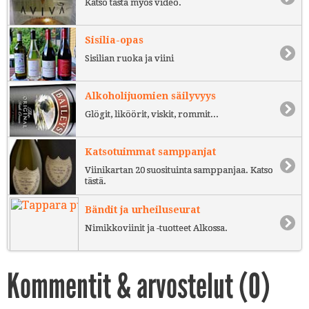
Katso tästä myös video.
Sisilia-opas
Sisilian ruoka ja viini
Alkoholijuomien säilyvyys
Glögit, liköörit, viskit, rommit...
Katsotuimmat samppanjat
Viinikartan 20 suosituinta samppanjaa. Katso
tästä.
Bändit ja urheiluseurat
Nimikkoviinit ja -tuotteet Alkossa.
Kommentit & arvostelut (
0
)