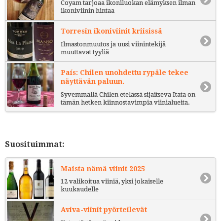
Coyam tarjoaa ikoniluokan elämyksen ilman
ikoniviinin hintaa
Torresin ikoniviinit kriisissä
Ilmastonmuutos ja uusi viinintekijä
muuttavat tyyliä
País: Chilen unohdettu rypäle tekee
näyttävän paluun.
Syvemmällä Chilen etelässä sijaitseva Itata on
tämän hetken kiinnostavimpia viinialueita.
Suosituimmat:
Maista nämä viinit 2025
12 valikoitua viiniä, yksi jokaiselle
kuukaudelle
Aviva-viinit pyörteilevät