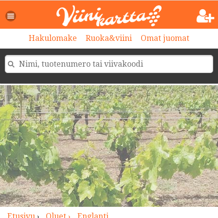
>
Hakulomake
Ruoka&viini
Omat juomat
Etusivu
›
Oluet ›
Englanti