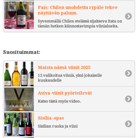
País: Chilen unohdettu rypäle tekee
näyttävän paluun.
Syvemmällä Chilen etelässä sijaitseva Itata on
tämän hetken kiinnostavimpia viinialueita.
Suosituimmat:
Maista nämä viinit 2025
12 valikoitua viiniä, yksi jokaiselle
kuukaudelle
Aviva-viinit pyörteilevät
Katso tästä myös video.
Sisilia-opas
Sisilian ruoka ja viini