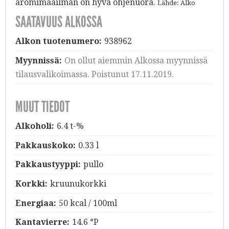
aromimaailman on hyvä ohjenuora.
Lähde: Alko
SAATAVUUS ALKOSSA
Alkon tuotenumero:
938962
Myynnissä:
On ollut aiemmin Alkossa myynnissä
tilausvalikoimassa. Poistunut 17.11.2019.
MUUT TIEDOT
Alkoholi:
6.4 t-%
Pakkauskoko:
0.33 l
Pakkaustyyppi:
pullo
Korkki:
kruunukorkki
Energiaa:
50 kcal / 100ml
Kantavierre:
14.6 °P