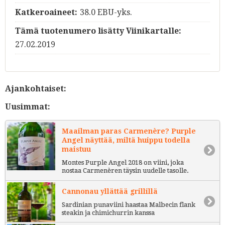
Katkeroaineet:
38.0 EBU-yks.
Tämä tuotenumero lisätty Viinikartalle:
27.02.2019
Ajankohtaiset:
Uusimmat:
Maailman paras Carmenère? Purple
Angel näyttää, miltä huippu todella
maistuu
Montes Purple Angel 2018 on viini, joka
nostaa Carmenèren täysin uudelle tasolle.
Cannonau yllättää grillillä
Sardinian punaviini haastaa Malbecin flank
steakin ja chimichurrin kanssa