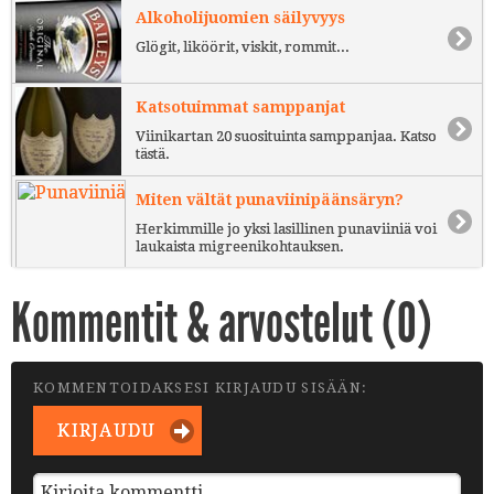
Alkoholijuomien säilyvyys
Glögit, liköörit, viskit, rommit...
Katsotuimmat samppanjat
Viinikartan 20 suosituinta samppanjaa. Katso
tästä.
Miten vältät punaviinipäänsäryn?
Herkimmille jo yksi lasillinen punaviiniä voi
laukaista migreenikohtauksen.
Kommentit & arvostelut (
0
)
KOMMENTOIDAKSESI KIRJAUDU SISÄÄN:
KIRJAUDU