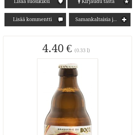
Lisää suosikiksi
Kirjaudu tästä
Lisää kommentti
Samankaltaisia juomia
4.40 €
(0.33 l)