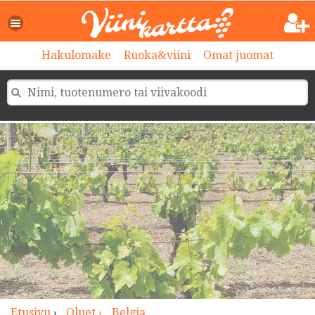
>
Hakulomake
Ruoka&viini
Omat juomat
Etusivu
›
Oluet ›
Belgia