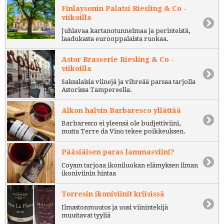
Finlaysonin Palatsi Riesling & Co -
viikoilla
Juhlavaa kartanotunnelmaa ja perinteistä,
laadukasta eurooppalaista ruokaa.
Astor Brasserie Riesling & Co -
viikoilla
Saksalaisia viinejä ja vihreää parsaa tarjolla
Astorissa Tampereella.
Alkon halvin Barbaresco yllättää
Barbaresco ei yleensä ole budjettiviini,
mutta Terre da Vino tekee poikkeuksen.
Pääsiäisen paras lammasviini?
Coyam tarjoaa ikoniluokan elämyksen ilman
ikoniviinin hintaa
Torresin ikoniviinit kriisissä
Ilmastonmuutos ja uusi viinintekijä
muuttavat tyyliä