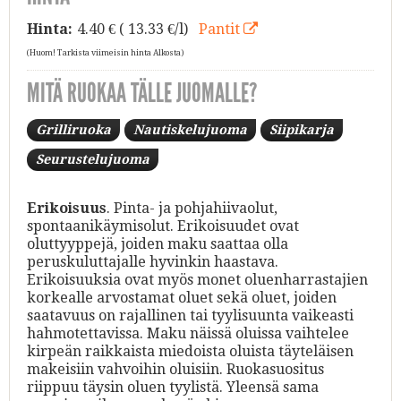
Hinta:
4.40
€ ( 13.33 €/l)
Pantit
(Huom! Tarkista viimeisin hinta Alkosta)
MITÄ RUOKAA TÄLLE JUOMALLE?
Grilliruoka
Nautiskelujuoma
Siipikarja
Seurustelujuoma
Erikoisuus
. Pinta- ja pohjahiivaolut,
spontaanikäymisolut. Erikoisuudet ovat
oluttyyppejä, joiden maku saattaa olla
peruskuluttajalle hyvinkin haastava.
Erikoisuuksia ovat myös monet oluenharrastajien
korkealle arvostamat oluet sekä oluet, joiden
saatavuus on rajallinen tai tyylisuunta vaikeasti
hahmotettavissa. Maku näissä oluissa vaihtelee
kirpeän raikkaista miedoista oluista täyteläisen
makeisiin vahvoihin oluisiin. Ruokasuositus
riippuu täysin oluen tyylistä. Yleensä sama