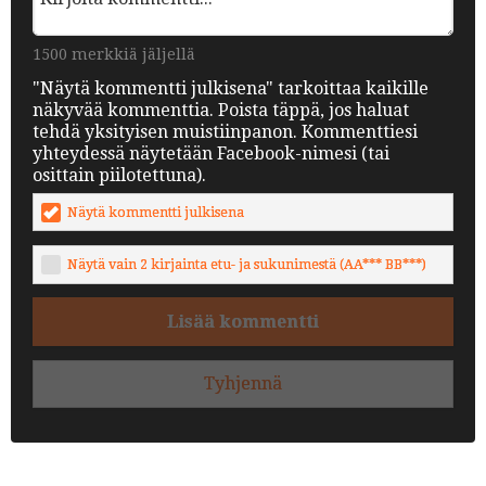
1500 merkkiä jäljellä
"Näytä kommentti julkisena" tarkoittaa kaikille
näkyvää kommenttia. Poista täppä, jos haluat
tehdä yksityisen muistiinpanon. Kommenttiesi
yhteydessä näytetään Facebook-nimesi (tai
osittain piilotettuna).
Näytä kommentti julkisena
Näytä vain 2 kirjainta etu- ja sukunimestä (AA*** BB***)
Lisää kommentti
Tyhjennä