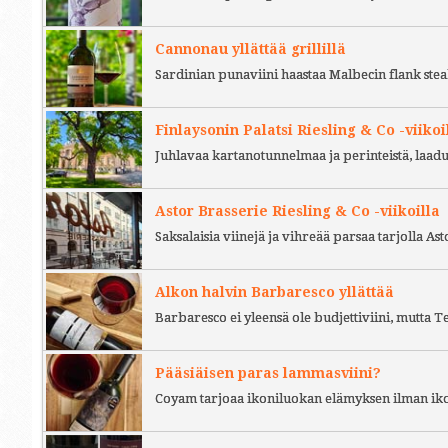
Cannonau yllättää grillillä
Sardinian punaviini haastaa Malbecin flank stea
Finlaysonin Palatsi Riesling & Co -viikoi
Juhlavaa kartanotunnelmaa ja perinteistä, laad
Astor Brasserie Riesling & Co -viikoilla
Saksalaisia viinejä ja vihreää parsaa tarjolla As
Alkon halvin Barbaresco yllättää
Barbaresco ei yleensä ole budjettiviini, mutta 
Pääsiäisen paras lammasviini?
Coyam tarjoaa ikoniluokan elämyksen ilman iko