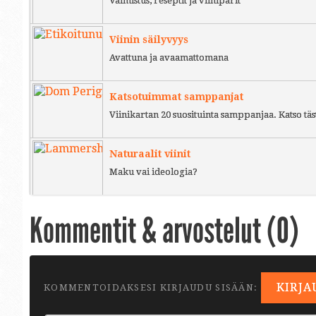
Valmistus, reseptit ja viiniparit
Viinin säilyvyys
Avattuna ja avaamattomana
Katsotuimmat samppanjat
Viinikartan 20 suosituinta samppanjaa. Katso täs
Naturaalit viinit
Maku vai ideologia?
Kommentit & arvostelut (
0
)
KIRJA
KOMMENTOIDAKSESI KIRJAUDU SISÄÄN: