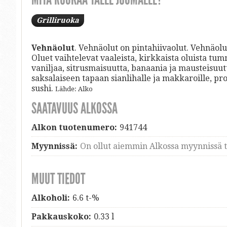
Grilliruoka
Vehnäolut
. Vehnäolut on pintahiivaolut. Vehnäolu
Oluet vaihtelevat vaaleista, kirkkaista oluista tu
vaniljaa, sitrusmaisuutta, banaania ja mausteisuut
saksalaiseen tapaan sianlihalle ja makkaroille, prosc
sushi.
Lähde: Alko
SAATAVUUS ALKOSSA
Alkon tuotenumero:
941744
Myynnissä:
On ollut aiemmin Alkossa myynnissä ti
MUUT TIEDOT
Alkoholi:
6.6 t-%
Pakkauskoko:
0.33 l