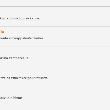
kin ja chimichurrin kanssa
lla
ukasta eurooppalaista ruokaa.
torissa Tampereella.
Terre da Vino tekee poikkeuksen.
niviinin hintaa