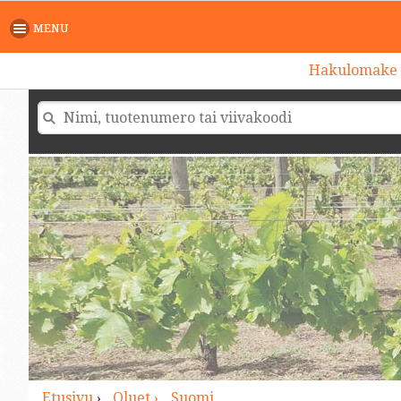
>
MENU
Hakulomake
Etusivu
›
Oluet ›
Suomi