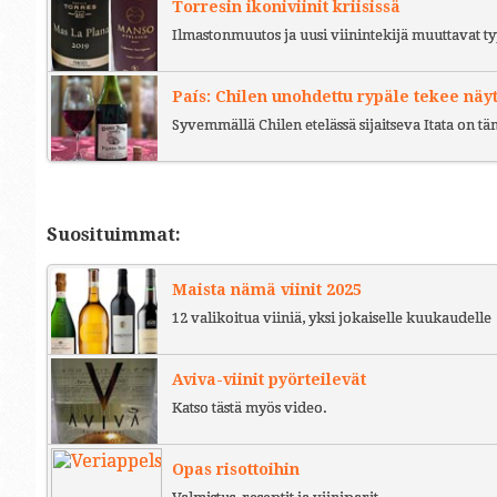
Torresin ikoniviinit kriisissä
Ilmastonmuutos ja uusi viinintekijä muuttavat ty
País: Chilen unohdettu rypäle tekee näy
Syvemmällä Chilen etelässä sijaitseva Itata on t
Suosituimmat:
Maista nämä viinit 2025
12 valikoitua viiniä, yksi jokaiselle kuukaudelle
Aviva-viinit pyörteilevät
Katso tästä myös video.
Opas risottoihin