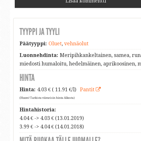
Lisää kommentti
TYYPPI JA TYYLI
Päätyyppi:
Oluet
,
vehnäolut
Luonnehdinta:
Meripihkankeltainen, samea, runs
miedosti humaloitu, hedelmäinen, aprikoosinen, 
HINTA
Hinta:
4.03
€ ( 11.91 €/l)
Pantit
(Huom! Tarkista viimeisin hinta Alkosta)
Hintahistoria:
4.04 € -> 4.03 € (13.01.2019)
3.99 € -> 4.04 € (14.01.2018)
MITÄ RUOKAA TÄLLE JUOMALLE?