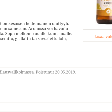
t on kesäisen hedelmäinen oluttyyli.
mman sameisiin. Aromissa voi havaita
ta. Sopii melkein ruualle kuin ruualle:
Lisää va
iutto, grillattu tai savustettu lohi,
lausvalikoimassa. Poistunut 20.05.2019.