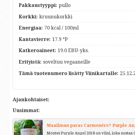
Pakkaustyyppi:
pullo
Korkki:
kruunukorkki
Energiaa:
70 kcal / 100ml
Kantavierre:
17.9 °P
Katkeroaineet:
19.0 EBU-yks.
Erityistä:
soveltuu vegaaneille
Tämä tuotenumero lisätty Viinikartalle:
25.12.
Ajankohtaiset:
Uusimmat:
Maailman paras Carmenère? Purple Ange
Montes Purple Angel 2018 on viini, joka nostaa 