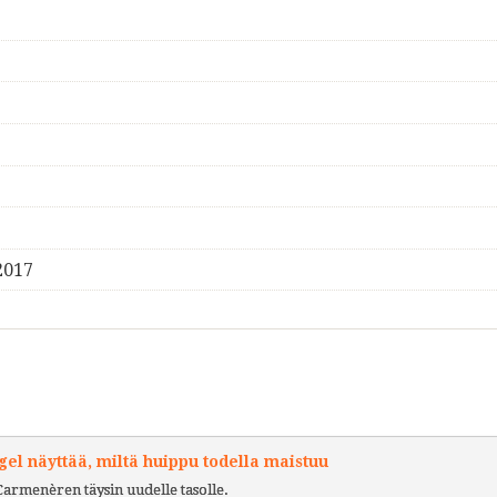
2017
l näyttää, miltä huippu todella maistuu
Carmenèren täysin uudelle tasolle.