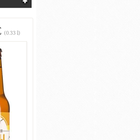
€
(0.33 l)