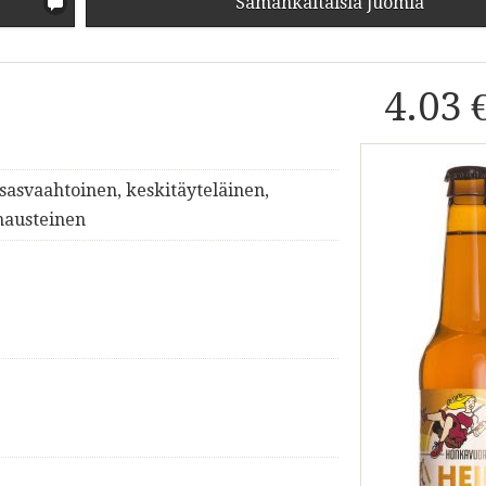
Samankaltaisia juomia
4.03 
asvaahtoinen, keskitäyteläinen,
mausteinen