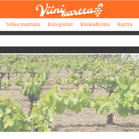
Selaa maittain
Kategoriat
Ruoka&viini
Kartta