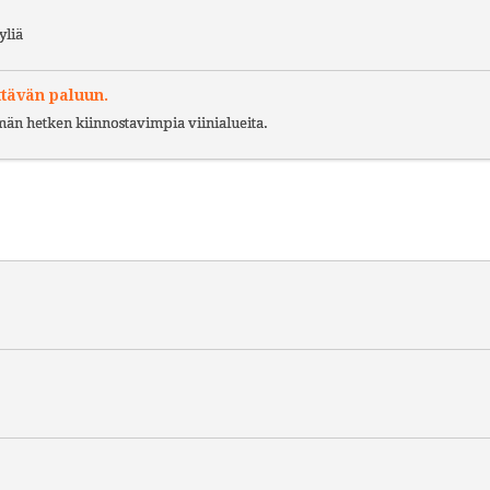
yliä
ttävän paluun.
ämän hetken kiinnostavimpia viinialueita.