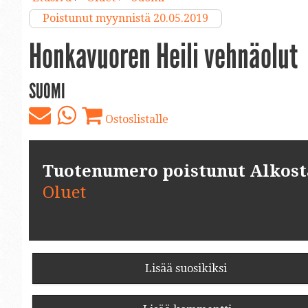
Poistunut myynnistä 20.05.2019
Honkavuoren Heili vehnäolut
SUOMI
Ostoslistalle
Tuotenumero poistunut Alkosta.
Oluet
Lisää suosikiksi