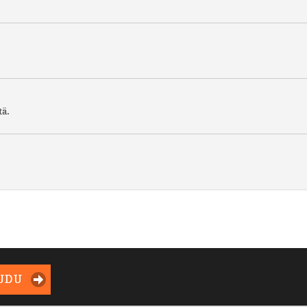
tä.
UDU