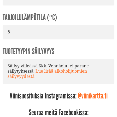
TARJOILULÄMPÖTILA (°C)
8
TUOTETYYPIN SÄILYVYYS
Säilyy viileässä 6kk. Vehnäolut ei parane
säilytyksessä.
Lue lisää alkoholijuomien
säilyvyydestä
Viinisuosituksia Instagramissa:
@viinikartta.fi
Seuraa meitä Facebookissa: