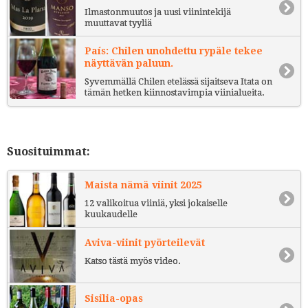
Ilmastonmuutos ja uusi viinintekijä
muuttavat tyyliä
País: Chilen unohdettu rypäle tekee
näyttävän paluun.
Syvemmällä Chilen etelässä sijaitseva Itata on
tämän hetken kiinnostavimpia viinialueita.
Suosituimmat:
Maista nämä viinit 2025
12 valikoitua viiniä, yksi jokaiselle
kuukaudelle
Aviva-viinit pyörteilevät
Katso tästä myös video.
Sisilia-opas