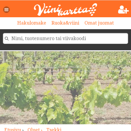
>
Hakulomake
Ruoka&viini
Omat juomat
Etusivu
›
Oluet ›
Tsekki