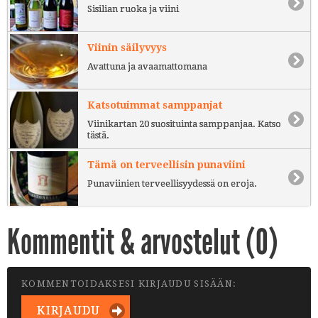
Sisilian ruoka ja viini
Viinin säilyvyys
Avattuna ja avaamattomana
Katsotuimmat samppanjat
Viinikartan 20 suosituinta samppanjaa. Katso
tästä.
Tämä on terveellisin punaviini
Punaviinien terveellisyydessä on eroja.
Kommentit & arvostelut (
0
)
KOMMENTOIDAKSESI KIRJAUDU SISÄÄN:
KIRJAUDU