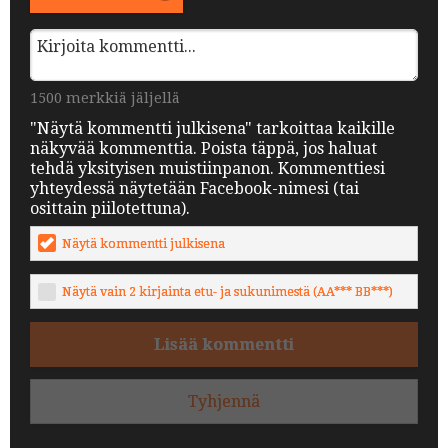
1500 merkkiä jäljellä
"Näytä kommentti julkisena" tarkoittaa kaikille
näkyvää kommenttia. Poista täppä, jos haluat
tehdä yksityisen muistiinpanon. Kommenttiesi
yhteydessä näytetään Facebook-nimesi (tai
osittain piilotettuna).
Näytä kommentti julkisena
Näytä vain 2 kirjainta etu- ja sukunimestä (AA*** BB***)
Lisää kommentti
Tyhjennä