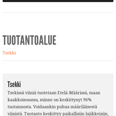
TUOTANTOALUE
Tsekki
Tsekki
Tsekissä viiniä tuotetaan Etelä-Määrissä, maan
kaakkoisosassa, minne on keskittynyt 96%
tuotannosta. Voidaankin puhua määriläisestä
viinistä. Tuotanto keskittyy paikallisiin lajikkeisiin,