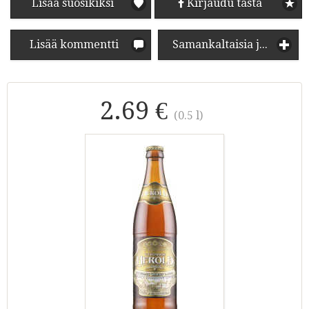
Lisää suosikiksi
Kirjaudu tästä
Lisää kommentti
Samankaltaisia juomia
2.69 €
(0.5 l)