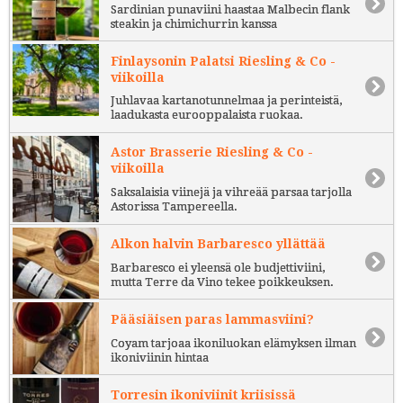
Sardinian punaviini haastaa Malbecin flank
steakin ja chimichurrin kanssa
Finlaysonin Palatsi Riesling & Co -
viikoilla
Juhlavaa kartanotunnelmaa ja perinteistä,
laadukasta eurooppalaista ruokaa.
Astor Brasserie Riesling & Co -
viikoilla
Saksalaisia viinejä ja vihreää parsaa tarjolla
Astorissa Tampereella.
Alkon halvin Barbaresco yllättää
Barbaresco ei yleensä ole budjettiviini,
mutta Terre da Vino tekee poikkeuksen.
Pääsiäisen paras lammasviini?
Coyam tarjoaa ikoniluokan elämyksen ilman
ikoniviinin hintaa
Torresin ikoniviinit kriisissä