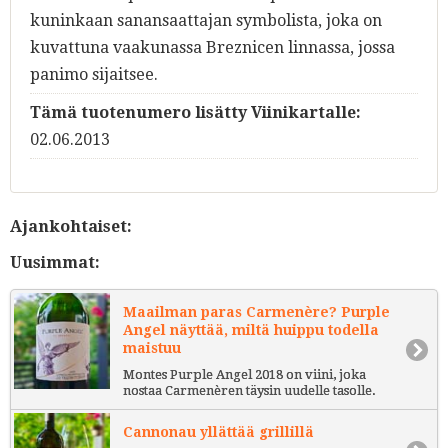
kuninkaan sanansaattajan symbolista, joka on
kuvattuna vaakunassa Breznicen linnassa, jossa
panimo sijaitsee.
Tämä tuotenumero lisätty Viinikartalle:
02.06.2013
Ajankohtaiset:
Uusimmat:
Maailman paras Carmenère? Purple
Angel näyttää, miltä huippu todella
maistuu
Montes Purple Angel 2018 on viini, joka
nostaa Carmenèren täysin uudelle tasolle.
Cannonau yllättää grillillä