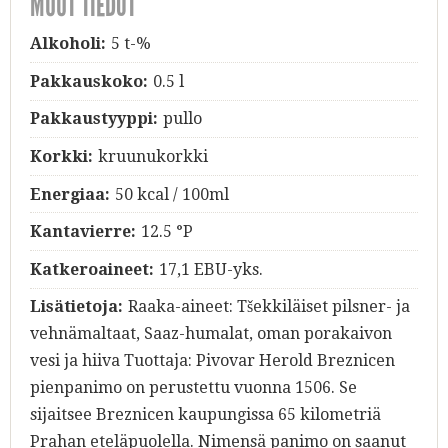
MUUT TIEDOT
Alkoholi:
5 t-%
Pakkauskoko:
0.5 l
Pakkaustyyppi:
pullo
Korkki:
kruunukorkki
Energiaa:
50 kcal / 100ml
Kantavierre:
12.5 °P
Katkeroaineet:
17,1 EBU-yks.
Lisätietoja:
Raaka-aineet: Tšekkiläiset pilsner- ja
vehnämaltaat, Saaz-humalat, oman porakaivon
vesi ja hiiva Tuottaja: Pivovar Herold Breznicen
pienpanimo on perustettu vuonna 1506. Se
sijaitsee Breznicen kaupungissa 65 kilometriä
Prahan eteläpuolella. Nimensä panimo on saanut