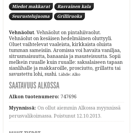
Miedot makkarat
Rasvainen kala
Seurustelujuoma
Grilliruoka
Vehnäolut
. Vehnäolut on pintahiivaolut.
Vehnäolut on kesäisen hedelmäinen oluttyyli.
Oluet vaihtelevat vaaleista, kirkkaista oluista
tumman sameisiin. Aromissa voi havaita vaniljaa,
sitrusmaisuutta, banaania ja mausteisuutta. Sopii
melkein ruualle kuin ruualle: saksalaiseen tapaan
sianlihalle ja makkaroille, prosciutto, grillattu tai
savustettu lohi, sushi.
Lähde: Alko
SAATAVUUS ALKOSSA
Alkon tuotenumero:
747696
Myynnissä:
On ollut aiemmin Alkossa myynnissä
perusvalikoimassa. Poistunut 12.10.2013.