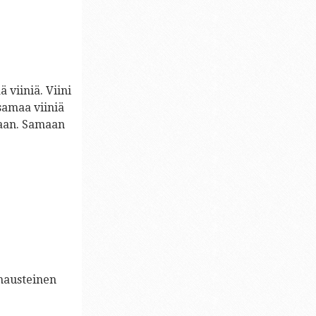
 viiniä. Viini
samaa viiniä
miaan. Samaan
mausteinen