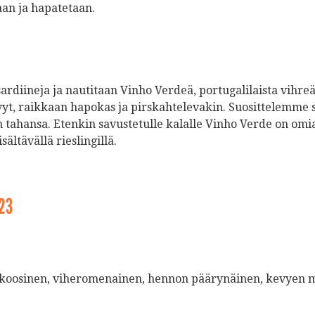
taan ja hapatetaan.
ardiineja ja nautitaan Vinho Verdeä, portugalilaista vihreää
evyt, raikkaan hapokas ja pirskahtelevakin. Suosittelemme 
iten tahansa. Etenkin savustetulle kalalle Vinho Verde on o
ältävällä rieslingillä.
023
rikoosinen, viheromenainen, hennon päärynäinen, kevyen 