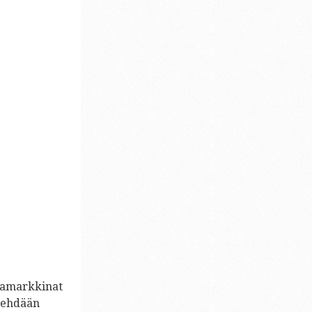
kkamarkkinat
 tehdään