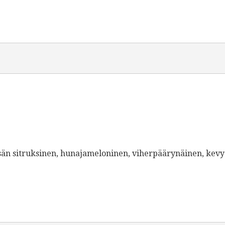
and contents
sän sitruksinen, hunajameloninen, viherpäärynäinen, kev