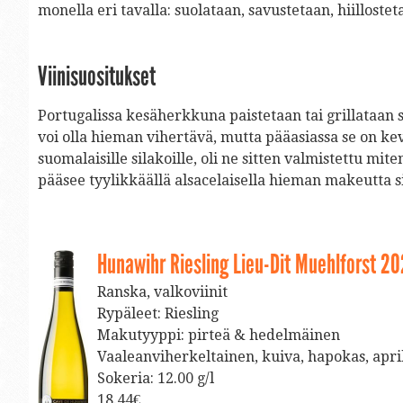
monella eri tavalla: suolataan, savustetaan, hiilloste
Viinisuositukset
Portugalissa kesäherkkuna paistetaan tai grillataan s
voi olla hieman vihertävä, mutta pääasiassa se on k
suomalaisille silakoille, oli ne sitten valmistettu m
pääsee tyylikkäällä alsacelaisella hieman makeutta sis
Hunawihr Riesling Lieu-Dit Muehlforst 2
Ranska, valkoviinit
Rypäleet: Riesling
Makutyyppi: pirteä & hedelmäinen
Vaaleanviherkeltainen, kuiva, hapokas, ap
Sokeria: 12.00 g/l
18.44€