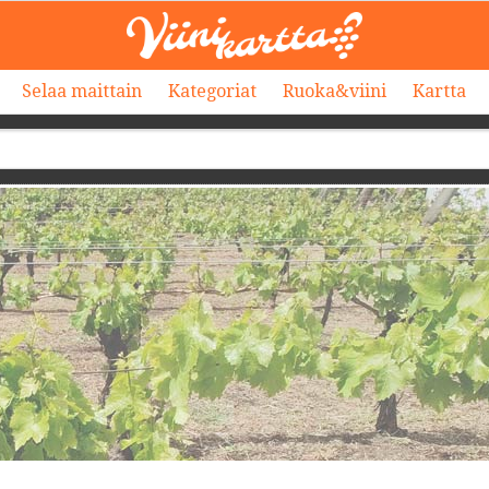
Selaa maittain
Kategoriat
Ruoka&viini
Kartta