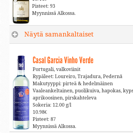
Pisteet: 93
Myynnissä Alkossa.
Näytä samankaltaiset
click to exp
Casal Garcia Vinho Verde
Portugali, valkoviinit
Rypäleet: Loureiro, Trajadura, Pedernã
Makutyyppi: pirteä & hedelmäinen
Vaaleankeltainen, puolikuiva, hapokas, kyp
aprikoosinen, pirskahteleva
Sokeria: 12.00 g/l
10.98€
Pisteet: 87
Myynnissä Alkossa.