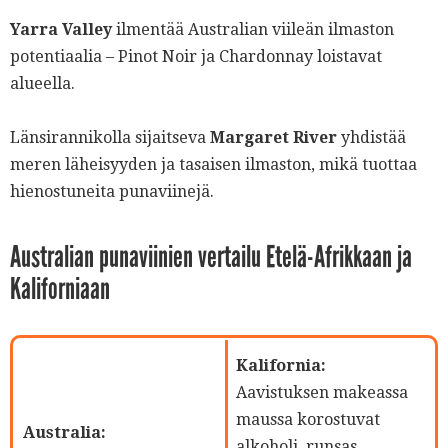
Yarra Valley
ilmentää Australian viileän ilmaston
potentiaalia – Pinot Noir ja Chardonnay loistavat
alueella.
Länsirannikolla sijaitseva
Margaret River
yhdistää
meren läheisyyden ja tasaisen ilmaston, mikä tuottaa
hienostuneita punaviinejä.
Australian punaviinien vertailu Etelä-Afrikkaan ja
Kaliforniaan
Kalifornia:
Aavistuksen makeassa
maussa korostuvat
Australia:
alkoholi, runsas