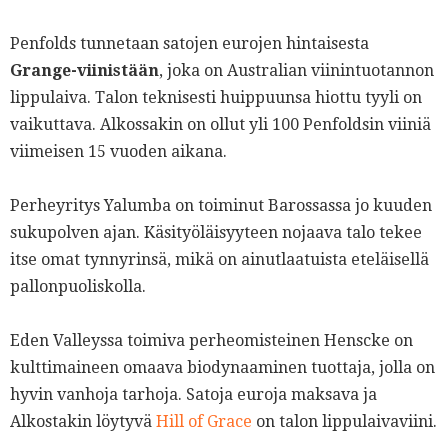
Penfolds tunnetaan satojen eurojen hintaisesta
Grange-viinistään
, joka on Australian viinintuotannon
lippulaiva. Talon teknisesti huippuunsa hiottu tyyli on
vaikuttava. Alkossakin on ollut yli 100 Penfoldsin viiniä
viimeisen 15 vuoden aikana.
Perheyritys Yalumba on toiminut Barossassa jo kuuden
sukupolven ajan. Käsityöläisyyteen nojaava talo tekee
itse omat tynnyrinsä, mikä on ainutlaatuista eteläisellä
pallonpuoliskolla.
Eden Valleyssa toimiva perheomisteinen Henscke on
kulttimaineen omaava biodynaaminen tuottaja, jolla on
hyvin vanhoja tarhoja. Satoja euroja maksava ja
Alkostakin löytyvä
Hill of Grace
on talon lippulaivaviini.