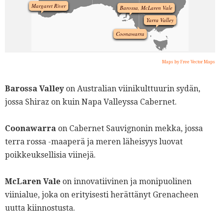
Margaret River
Barossa, McLaren Vale
Yarra Valley
Coonawarra
Maps by Free Vector Maps
Barossa Valley
on Australian viinikulttuurin sydän,
jossa Shiraz on kuin Napa Valleyssa Cabernet.
Coonawarra
on Cabernet Sauvignonin mekka, jossa
terra rossa -maaperä ja meren läheisyys luovat
poikkeuksellisia viinejä.
McLaren Vale
on innovatiivinen ja monipuolinen
viinialue, joka on erityisesti herättänyt Grenacheen
uutta kiinnostusta.