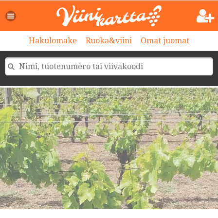
Hakulomake
Ruoka&viini
Omat juomat