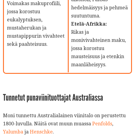
Voimakas makuprofiili,
hedelmäisyys ja pehmeä
jossa korostuu
suutuntuma.
eukalyptuksen,
Etelä-Afrikka:
mustaherukan ja
Rikas ja
mustapippurin vivahteet
monivivahteinen maku,
sekä paahteisuus.
jossa korostuu
mausteisuus ja etenkin
maanläheisyys.
Tunnetut punaviinituottajat Australiassa
Moni tunnettu Australialainen viinitalo on perustettu
1800-luvulla. Näitä ovat muun muassa
Penfolds
,
Yalumba
ja
Henschke
.