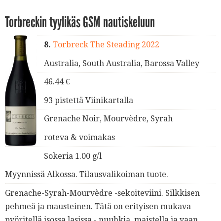
Torbreckin tyylikäs GSM nautiskeluun
8.
Torbreck The Steading 2022
Australia, South Australia, Barossa Valley
46.44 €
93 pistettä Viinikartalla
Grenache Noir, Mourvèdre, Syrah
roteva & voimakas
Sokeria 1.00 g/l
Myynnissä Alkossa. Tilausvalikoiman tuote.
Grenache-Syrah-Mourvèdre -sekoiteviini. Silkkisen
pehmeä ja mausteinen. Tätä on erityisen mukava
pyöritellä isossa lasissa - nuuhkia, maistella ja vaan