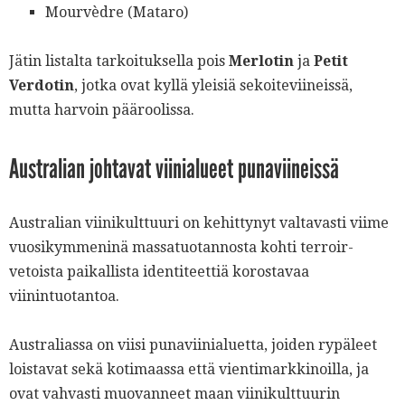
Mourvèdre (Mataro)
Jätin listalta tarkoituksella pois
Merlotin
ja
Petit
Verdotin
, jotka ovat kyllä yleisiä sekoiteviineissä,
mutta harvoin pääroolissa.
Australian johtavat viinialueet punaviineissä
Australian viinikulttuuri on kehittynyt valtavasti viime
vuosikymmeninä massatuotannosta kohti terroir-
vetoista paikallista identiteettiä korostavaa
viinintuotantoa.
Australiassa on viisi punaviinialuetta, joiden rypäleet
loistavat sekä kotimaassa että vientimarkkinoilla, ja
ovat vahvasti muovanneet maan viinikulttuurin