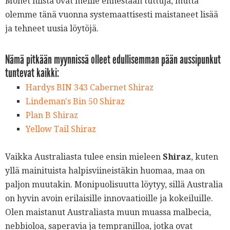
Monet niistä ovat meille ennestään tuttuja, mutta
olemme tänä vuonna systemaattisesti maistaneet lisää
ja tehneet uusia löytöjä.
Nämä pitkään myynnissä olleet edullisemman pään aussipunkut
tuntevat kaikki:
Hardys BIN 343 Cabernet Shiraz
Lindeman's Bin 50 Shiraz
Plan B Shiraz
Yellow Tail Shiraz
Vaikka Australiasta tulee ensin mieleen
Shiraz
, kuten
yllä mainituista halpisviineistäkin huomaa, maa on
paljon muutakin. Monipuolisuutta löytyy, sillä Australia
on hyvin avoin erilaisille innovaatioille ja kokeiluille.
Olen maistanut Australiasta muun muassa malbecia,
nebbioloa, saperavia ja tempranilloa, jotka ovat