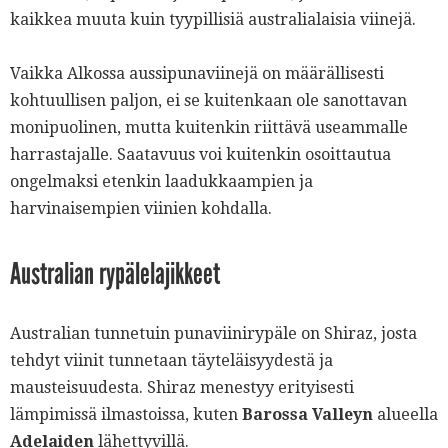
kaikkea muuta kuin tyypillisiä australialaisia viinejä.
Vaikka Alkossa aussipunaviinejä on määrällisesti
kohtuullisen paljon, ei se kuitenkaan ole sanottavan
monipuolinen, mutta kuitenkin riittävä useammalle
harrastajalle. Saatavuus voi kuitenkin osoittautua
ongelmaksi etenkin laadukkaampien ja
harvinaisempien viinien kohdalla.
Australian rypälelajikkeet
Australian tunnetuin punaviinirypäle on Shiraz, josta
tehdyt viinit tunnetaan täyteläisyydestä ja
mausteisuudesta. Shiraz menestyy erityisesti
lämpimissä ilmastoissa, kuten
Barossa Valleyn
alueella
Adelaiden
lähettyvillä.