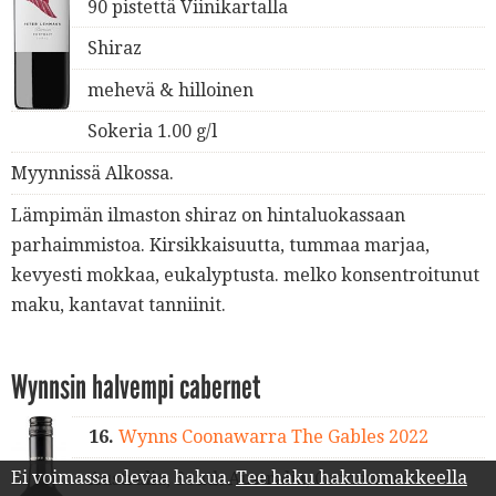
90 pistettä Viinikartalla
Shiraz
mehevä & hilloinen
Sokeria 1.00 g/l
Myynnissä Alkossa.
Lämpimän ilmaston shiraz on hintaluokassaan
parhaimmistoa. Kirsikkaisuutta, tummaa marjaa,
kevyesti mokkaa, eukalyptusta. melko konsentroitunut
maku, kantavat tanniinit.
Wynnsin halvempi cabernet
16.
Wynns Coonawarra The Gables 2022
Ei voimassa olevaa hakua.
Tee haku hakulomakkeella
Australia, South Australia, Coonawarra