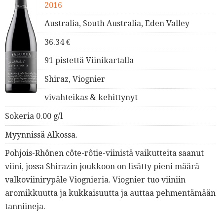
2016
Australia, South Australia, Eden Valley
36.34 €
91 pistettä Viinikartalla
Shiraz, Viognier
vivahteikas & kehittynyt
Sokeria 0.00 g/l
Myynnissä Alkossa.
Pohjois-Rhônen côte-rôtie-viinistä vaikutteita saanut
viini, jossa Shirazin joukkoon on lisätty pieni määrä
valkoviinirypäle Viognieria. Viognier tuo viiniin
aromikkuutta ja kukkaisuutta ja auttaa pehmentämään
tanniineja.