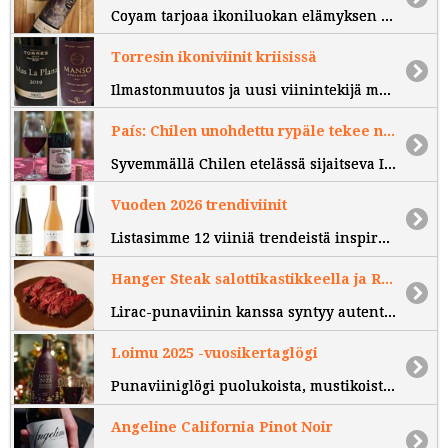
Coyam tarjoaa ikoniluokan elämyksen ilman ikoniviinin hintaa
Torresin ikoniviinit kriisissä
Ilmastonmuutos ja uusi viinintekijä muuttavat tyyliä
País: Chilen unohdettu rypäle tekee näyttävän paluun.
Syvemmällä Chilen etelässä sijaitseva Itata on tämän hetken kiinnostavimpia viinialueita.
Vuoden 2026 trendiviinit
Listasimme 12 viiniä trendeistä inspiroituneena.
Hanger Steak salottikastikkeella ja Rhônen punaviini
Lirac-punaviinin kanssa syntyy autenttinen Pariisin bistrokokemus.
Loimu 2025 -vuosikertaglögi
Punaviiniglögi puolukoista, mustikoista ja pihlajanmarjoista.
Angeline California Pinot Noir