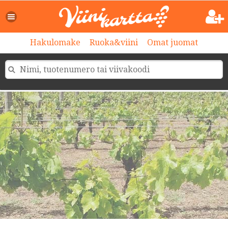
Hakulomake
Ruoka&viini
Omat juomat