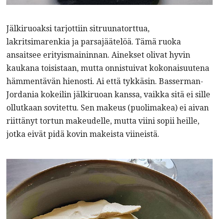
Jälkiruoaksi tarjottiin sitruunatorttua,
lakritsimarenkia ja parsajäätelöä. Tämä ruoka
ansaitsee erityismaininnan. Ainekset olivat hyvin
kaukana toisistaan, mutta onnistuivat kokonaisuutena
hämmentävän hienosti. Ai että tykkäsin. Basserman-
Jordania kokeilin jälkiruoan kanssa, vaikka sitä ei sille
ollutkaan sovitettu. Sen makeus (puolimakea) ei aivan
riittänyt tortun makeudelle, mutta viini sopii heille,
jotka eivät pidä kovin makeista viineistä.