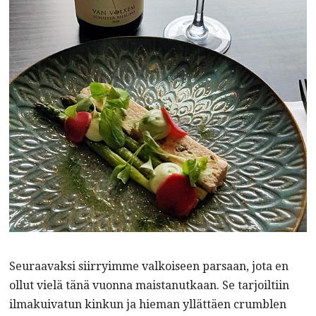
Seuraavaksi siirryimme valkoiseen parsaan, jota en
ollut vielä tänä vuonna maistanutkaan. Se tarjoiltiin
ilmakuivatun kinkun ja hieman yllättäen crumblen