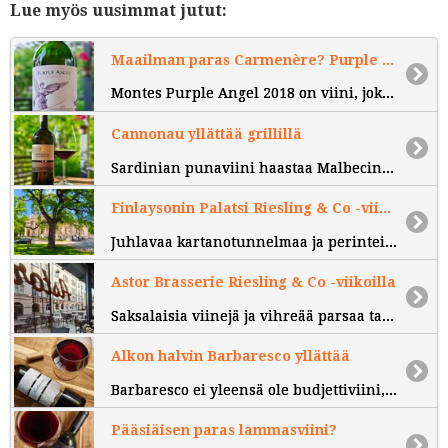
Lue myös uusimmat jutut:
Maailman paras Carmenère? Purple Angel näyttää, miltä huippu todella maistuu
Montes Purple Angel 2018 on viini, joka nostaa Carmenèren täysin uudelle tasolle.
Cannonau yllättää grillillä
Sardinian punaviini haastaa Malbecin flank steakin ja chimichurrin kanssa
Finlaysonin Palatsi Riesling & Co -viikoilla
Juhlavaa kartanotunnelmaa ja perinteistä, laadukasta eurooppalaista ruokaa.
Astor Brasserie Riesling & Co -viikoilla
Saksalaisia viinejä ja vihreää parsaa tarjolla Astorissa Tampereella.
Alkon halvin Barbaresco yllättää
Barbaresco ei yleensä ole budjettiviini, mutta Terre da Vino tekee poikkeuksen.
Pääsiäisen paras lammasviini?