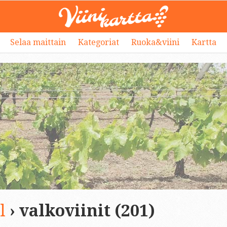
Selaa maittain
Kategoriat
Ruoka&viini
Kartta
l
› valkoviinit (201)