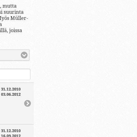
, mutta
i suurinta
 Myös Müller-
a
lä, joissa
:
31.12.2010
:
03.06.2012
:
31.12.2010
:
16.09.2012