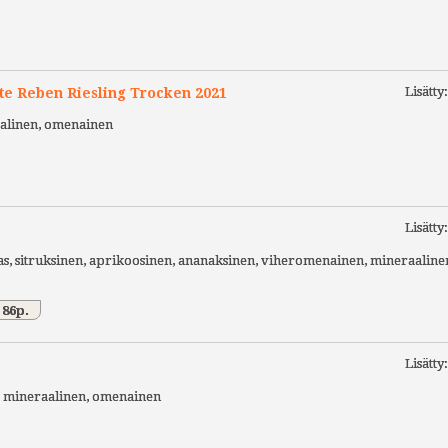
Lisätty
e Reben Riesling Trocken 2021
aalinen, omenainen
Lisätty
as, sitruksinen, aprikoosinen, ananaksinen, viheromenainen, mineraaline
 86p.
Lisätty
n, mineraalinen, omenainen