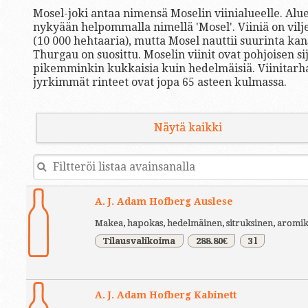
Mosel-joki antaa nimensä Moselin viinialueelle. Alu
nykyään helpommalla nimellä 'Mosel'. Viiniä on vilj
(10 000 hehtaaria), mutta Mosel nauttii suurinta kan
Thurgau on suosittu. Moselin viinit ovat pohjoisen s
pikemminkin kukkaisia kuin hedelmäisiä. Viinitarhat s
jyrkimmät rinteet ovat jopa 65 asteen kulmassa.
Näytä kaikki
A. J. Adam Hofberg Auslese
Makea, hapokas, hedelmäinen, sitruksinen, aromi
Tilausvalikoima
288.80€
3 l
A. J. Adam Hofberg Kabinett