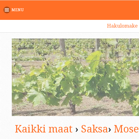
MENU
Hakulomake
Kaikki maat
›
Saksa
›
Mose