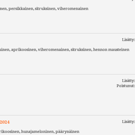
nen, persikkainen, sitruksinen, viheromenainen
Lisätty
uinen, aprikoosinen, viheromenainen, sitruksinen, hennon mausteinen
Lisätty
Poistunut
Lisätty
2024
aprikoosinen, hunajameloninen, päärynäinen