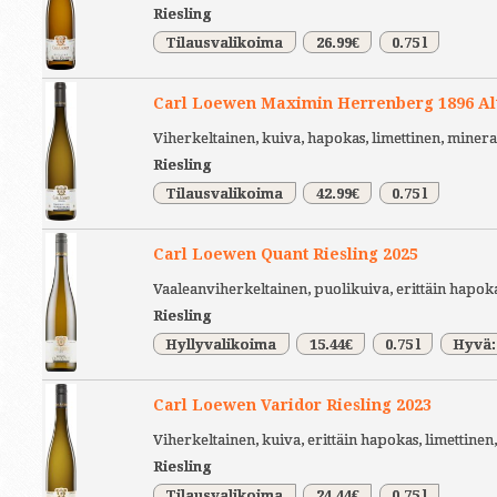
Riesling
Tilausvalikoima
26.99€
0.75 l
Carl Loewen Maximin Herrenberg 1896 Alt
Viherkeltainen, kuiva, hapokas, limettinen, miner
Riesling
Tilausvalikoima
42.99€
0.75 l
Carl Loewen Quant Riesling 2025
Vaaleanviherkeltainen, puolikuiva, erittäin hapok
Riesling
Hyllyvalikoima
15.44€
0.75 l
Hyvä:
Carl Loewen Varidor Riesling 2023
Viherkeltainen, kuiva, erittäin hapokas, limettine
Riesling
Tilausvalikoima
24.44€
0.75 l