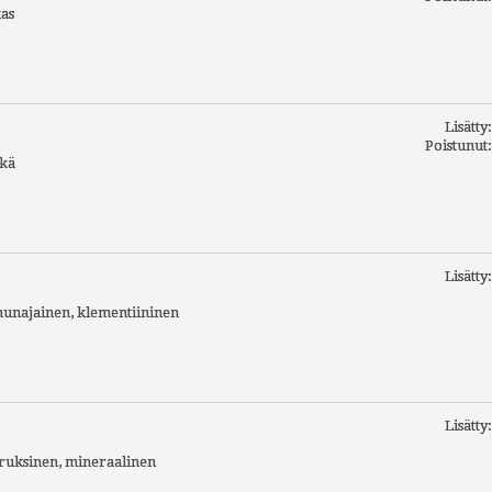
kas
Lisätty
Poistunut
tkä
Lisätty
hunajainen, klementiininen
Lisätty
truksinen, mineraalinen