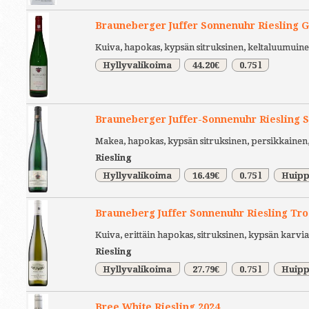
Brauneberger Juffer Sonnenuhr Riesling 
Kuiva, hapokas, kypsän sitruksinen, keltaluumuine
Hyllyvalikoima
44.20€
0.75 l
Brauneberger Juffer-Sonnenuhr Riesling S
Makea, hapokas, kypsän sitruksinen, persikkainen
Riesling
Hyllyvalikoima
16.49€
0.75 l
Huipp
Brauneberg Juffer Sonnenuhr Riesling Tr
Kuiva, erittäin hapokas, sitruksinen, kypsän karv
Riesling
Hyllyvalikoima
27.79€
0.75 l
Huipp
Bree White Riesling 2024