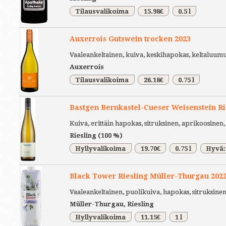
Tilausvalikoima
15.98€
0.5 l
Auxerrois Gutswein trocken 2023
Vaaleankeltainen, kuiva, keskihapokas, keltaluumu
Auxerrois
Tilausvalikoima
26.18€
0.75 l
Bastgen Bernkastel-Cueser Weisenstein Ri
Kuiva, erittäin hapokas, sitruksinen, aprikoosine
Riesling (100 %)
Hyllyvalikoima
19.70€
0.75 l
Hyvä:
Black Tower Riesling Müller-Thurgau 2022
Vaaleankeltainen, puolikuiva, hapokas, sitruksin
Müller-Thurgau, Riesling
Hyllyvalikoima
11.15€
1 l