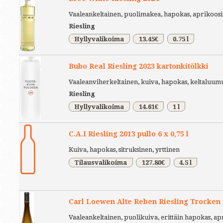
Vaaleankeltainen, puolimakea, hapokas, aprikoosi
Riesling
Hyllyvalikoima
13.45€
0.75 l
Bubo Real Riesling 2023 kartonkitölkki
Vaaleanviherkeltainen, kuiva, hapokas, keltaluum
Riesling
Hyllyvalikoima
14.61€
1 l
C.A.I Riesling 2013 pullo 6 x 0,75 l
Kuiva, hapokas, sitruksinen, yrttinen
Tilausvalikoima
127.80€
4.5 l
Carl Loewen Alte Reben Riesling Trocken 
Vaaleankeltainen, puolikuiva, erittäin hapokas, 