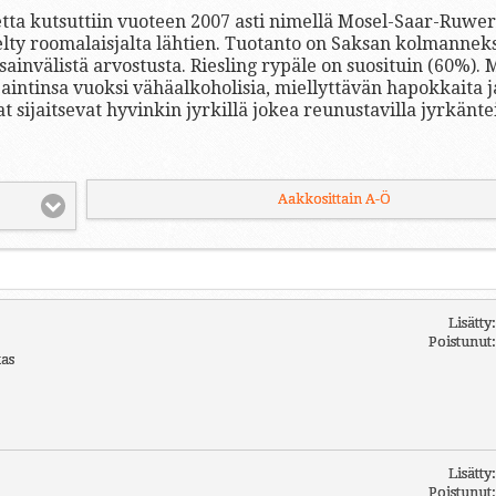
etta kutsuttiin vuoteen 2007 asti nimellä Mosel-Saar-Ruwer
elty roomalaisjalta lähtien. Tuotanto on Saksan kolmanneks
sainvälistä arvostusta. Riesling rypäle on suosituin (60%).
ijaintinsa vuoksi vähäalkoholisia, miellyttävän hapokkaita j
ijaitsevat hyvinkin jyrkillä jokea reunustavilla jyrkänteil
Aakkosittain A-Ö
Lisätty
Poistunut
kas
Lisätty
Poistunut