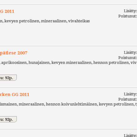
Lisätty
GG 2011
Poistunut
n, kevyen petrolinen, mineraalinen, vivahteikas
Lisätty
pätlese 2007
Poistunut
, aprikoosinen, hunajainen, kevyen mineraalinen, hennon petrolinen, viv
u: 92p.
Lisätty
ocken GG 2011
Poistunut
iaismainen, mineraalinen, hennon koivunlehtimäinen, kevyen petrolinen, t
u: 92p.
Lisätty