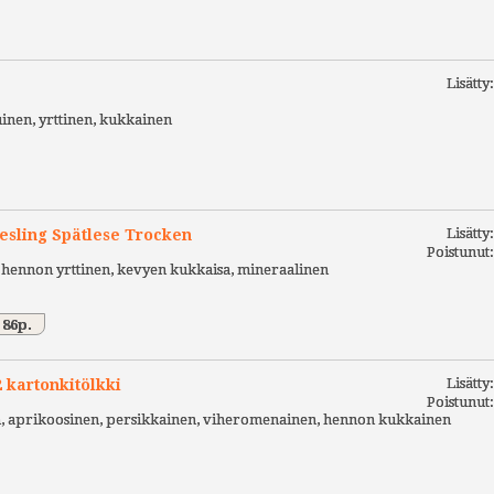
Lisätty
inen, yrttinen, kukkainen
Lisätty
esling Spätlese Trocken
Poistunut
n, hennon yrttinen, kevyen kukkaisa, mineraalinen
 86p.
Lisätty
 kartonkitölkki
Poistunut
en, aprikoosinen, persikkainen, viheromenainen, hennon kukkainen