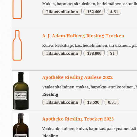
Makea, hapokas, sitruksinen, hedelmäinen, aromi
Tilausvalikoima
152.40€
4.5 l
A. J. Adam Hofberg Riesling Trocken
Kuiva, keskihapokas, hedelmäinen, sitruksinen, pi
Tilausvalikoima
198.00€
3 l
Apotheke Riesling Auslese 2022
Vaaleankeltainen, makea, hapokas, aprikoosinen, 
Riesling
Tilausvalikoima
13.59€
0.5 l
Apotheke Riesling Trocken 2023
Vaaleankeltainen, kuiva, hapokas, päärynäinen, si
Riesling