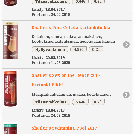
Tilausvalikoima
5.64€
0.2 l
Lisätty:
18.04.2017
Poistunut:
24.02.2018
Shatler's Piña Colada kartonkitölkki
Keltainen, samea, makea, ananaksinen,
kookoksinen, sitruksinen, hedelmäkarkkinen
Hyllyvalikoima
4.92€
0.2 l
Lisätty:
20.05.2019
Poistunut:
11.05.2020
Shatler's Sex on the Beach 2017
kartonkitölkki
Meripihkankeltainen, makea, hedelmäinen
Tilausvalikoima
5.64€
0.2 l
Lisätty:
18.04.2017
Poistunut:
24.02.2018
Shatler's Swimming Pool 2017