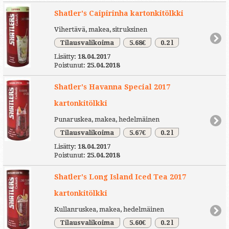
Shatler's Caipirinha kartonkitölkki
Vihertävä, makea, sitruksinen
Tilausvalikoima
5.68€
0.2 l
Lisätty:
18.04.2017
Poistunut:
25.04.2018
Shatler's Havanna Special 2017
kartonkitölkki
Punaruskea, makea, hedelmäinen
Tilausvalikoima
5.67€
0.2 l
Lisätty:
18.04.2017
Poistunut:
25.04.2018
Shatler's Long Island Iced Tea 2017
kartonkitölkki
Kullanruskea, makea, hedelmäinen
Tilausvalikoima
5.60€
0.2 l