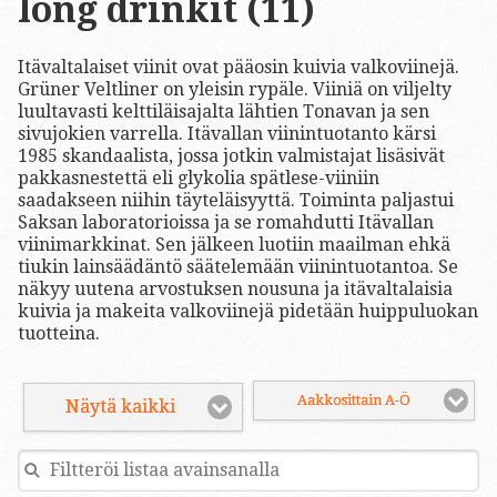
long drinkit (11)
Itävaltalaiset viinit ovat pääosin kuivia valkoviinejä.
Grüner Veltliner on yleisin rypäle. Viiniä on viljelty
luultavasti kelttiläisajalta lähtien Tonavan ja sen
sivujokien varrella. Itävallan viinintuotanto kärsi
1985 skandaalista, jossa jotkin valmistajat lisäsivät
pakkasnestettä eli glykolia spätlese-viiniin
saadakseen niihin täyteläisyyttä. Toiminta paljastui
Saksan laboratorioissa ja se romahdutti Itävallan
viinimarkkinat. Sen jälkeen luotiin maailman ehkä
tiukin lainsäädäntö säätelemään viinintuotantoa. Se
näkyy uutena arvostuksen nousuna ja itävaltalaisia
kuivia ja makeita valkoviinejä pidetään huippuluokan
tuotteina.
Aakkosittain A-Ö
Näytä kaikki