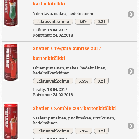
kartonkitölkki
Vihertävä, makea, hedelmäinen
Tilausvalikoima
5.67€
0.2 l
Lisätty:
18.04.2017
Poistunut:
24.02.2018
Shatler's Tequila Sunrise 2017
kartonkitölkki
Ohuenpunainen, makea, hedelmäinen,
hedelmäkarkkinen
Tilausvalikoima
5.59€
0.2 l
Lisätty:
18.04.2017
Poistunut:
24.02.2018
Shatler's Zombie 2017 kartonkitölkki
Vaaleanpunainen, puolimakea, sitruksinen,
hedelmäinen
Tilausvalikoima
5.97€
0.2 l