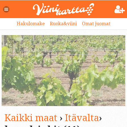
Hakulomake
Ruoka&viini
Omat juomat
Kaikki maat
›
Itävalta
›