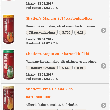
Lisätty:
18.04.2017
Poistunut:
24.02.2018
Shatler's Mai Tai 2017 kartonkitölkki
Punaruskea, makea, sitruksinen, hedelmäinen
Tilausvalikoima
5.70€
0.2 l
Lisätty:
18.04.2017
Poistunut:
24.02.2018
Shatler's Mojito 2017 kartonkitölkki
Vaaleanvihreä, makea, sitruksinen, greippinen
Tilausvalikoima
5.64€
0.2 l
Lisätty:
18.04.2017
Poistunut:
24.02.2018
Shatler's Piña Colada 2017
kartonkitölkki
Viherkeltainen, makea, hedelmäinen