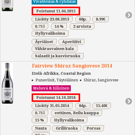
Vivahteikas & ryhdikäs
Poistunut 11.04.2015
Lisätty 23.06.2013
68p.
8.99€
0.75 l
14 %
2 arviota
Hyllyvalikoima
Äyriäiset
Aperitiivi
Vähärasvainen kala
Salaatit ja kasvisruoka
Fairview Shiraz Sangiovese 2014
Etelä-Afrikka, Coastal Region
Punaviinit, Täyteläinen
Shiraz, Sangiovese
Mehevä & hilloinen
Poistunut 14.10.2018
Lisätty 31.05.2014
84p.
15.40€
0.75 l
eettinen, Reilu kauppa
15 %
Hyllyvalikoima
Nauta
Grilliruoka
Porsas