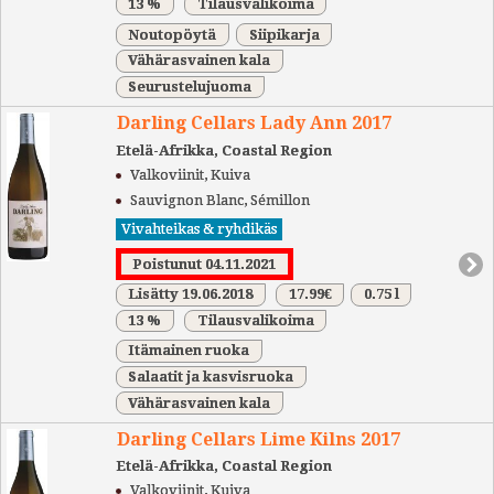
13 %
Tilausvalikoima
Noutopöytä
Siipikarja
Vähärasvainen kala
Seurustelujuoma
Darling Cellars Lady Ann 2017
Etelä-Afrikka, Coastal Region
Valkoviinit, Kuiva
Sauvignon Blanc, Sémillon
Vivahteikas & ryhdikäs
Poistunut 04.11.2021
Lisätty 19.06.2018
17.99€
0.75 l
13 %
Tilausvalikoima
Itämainen ruoka
Salaatit ja kasvisruoka
Vähärasvainen kala
Darling Cellars Lime Kilns 2017
Etelä-Afrikka, Coastal Region
Valkoviinit, Kuiva