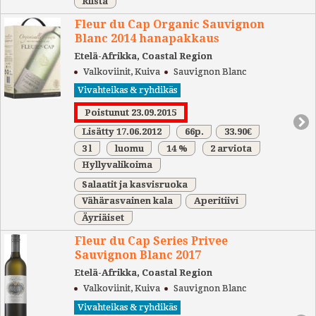
Riista
Fleur du Cap Organic Sauvignon
Blanc 2014 hanapakkaus
Etelä-Afrikka, Coastal Region
Valkoviinit, Kuiva
Sauvignon Blanc
Vivahteikas & ryhdikäs
Poistunut 23.09.2015
Lisätty 17.06.2012
66p.
33.90€
3 l
luomu
14 %
2 arviota
Hyllyvalikoima
Salaatit ja kasvisruoka
Vähärasvainen kala
Aperitiivi
Äyriäiset
Fleur du Cap Series Privee
Sauvignon Blanc 2017
Etelä-Afrikka, Coastal Region
Valkoviinit, Kuiva
Sauvignon Blanc
Vivahteikas & ryhdikäs