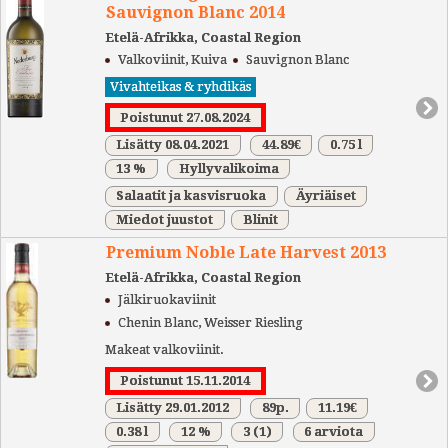
Sauvignon Blanc 2014
Etelä-Afrikka, Coastal Region
Valkoviinit, Kuiva
Sauvignon Blanc
Vivahteikas & ryhdikäs
Poistunut 27.08.2024
Lisätty 08.04.2021
44.89€
0.75 l
13 %
Hyllyvalikoima
Salaatit ja kasvisruoka
Äyriäiset
Miedot juustot
Blinit
Premium Noble Late Harvest 2013
Etelä-Afrikka, Coastal Region
Jälkiruokaviinit
Chenin Blanc, Weisser Riesling
Makeat valkoviinit.
Poistunut 15.11.2014
Lisätty 29.01.2012
89p.
11.19€
0.38 l
12 %
3
(1)
6 arviota