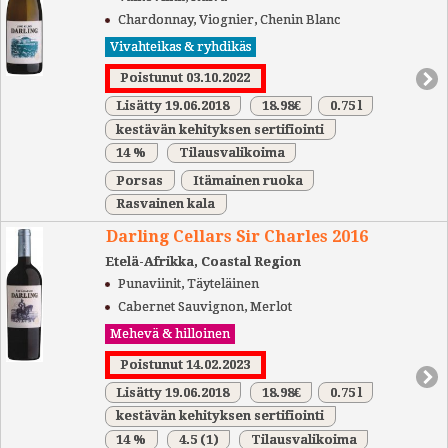
Chardonnay, Viognier, Chenin Blanc
Vivahteikas & ryhdikäs
Poistunut 03.10.2022
Lisätty 19.06.2018
18.98€
0.75 l
kestävän kehityksen sertifiointi
14 %
Tilausvalikoima
Porsas
Itämainen ruoka
Rasvainen kala
Darling Cellars Sir Charles 2016
Etelä-Afrikka, Coastal Region
Punaviinit, Täyteläinen
Cabernet Sauvignon, Merlot
Mehevä & hilloinen
Poistunut 14.02.2023
Lisätty 19.06.2018
18.98€
0.75 l
kestävän kehityksen sertifiointi
14 %
4.5
(1)
Tilausvalikoima