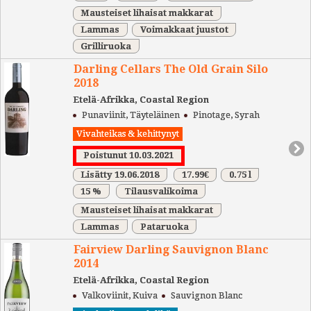
Mausteiset lihaisat makkarat
Lammas
Voimakkaat juustot
Grilliruoka
Darling Cellars The Old Grain Silo
2018
Etelä-Afrikka, Coastal Region
Punaviinit, Täyteläinen
Pinotage, Syrah
Vivahteikas & kehittynyt
Poistunut 10.03.2021
Lisätty 19.06.2018
17.99€
0.75 l
15 %
Tilausvalikoima
Mausteiset lihaisat makkarat
Lammas
Pataruoka
Fairview Darling Sauvignon Blanc
2014
Etelä-Afrikka, Coastal Region
Valkoviinit, Kuiva
Sauvignon Blanc