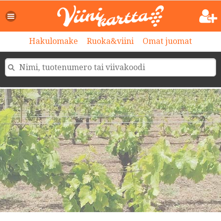
Hakulomake
Ruoka&viini
Omat juomat