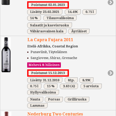
Poistunut 02.01.2023
Lisätty 23.02.2021
14.49€
0.75 l
14 %
Tilausvalikoima
Salaatit ja kasvisruoka
Vähärasvainen kala
Äyriäiset
La Capra Fujara 2011
Etelä-Afrikka, Coastal Region
Punaviinit, Täyteläinen
Sangiovese, Shiraz, Grenache
Mehevä & hilloinen
Poistunut 15.12.2013
Lisätty 31.12.2010
81p.
8.99€
0.75 l
15 %
3.63
(4)
5 arviota
Hyllyvalikoima
Nauta
Porsas
Grilliruoka
Lammas
Nederburg Two Centuries