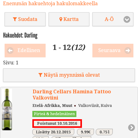
Enemmän hakuehtoja hakulomakkeella
Suodata
Kartta
A-Ö
Hakuehdot: Darling
1 - 12
(12)
Edellinen
Seuraava
Sivu:
1
Näytä myynnissä olevat
Darling Cellars Hamina Tattoo
Valkoviini
Etelä-Afrikka, Muut
Valkoviinit, Kuiva
Pirteä & hedelmäinen
Poistunut 10.10.2016
Lisätty 20.12.2015
9.99€
0.75 l