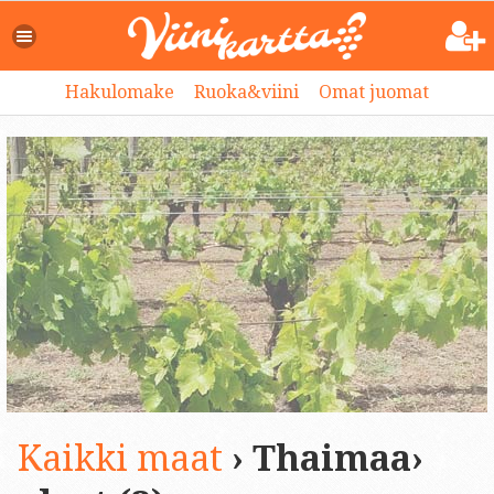
Hakulomake
Ruoka&viini
Omat juomat
Kaikki maat
› Thaimaa›