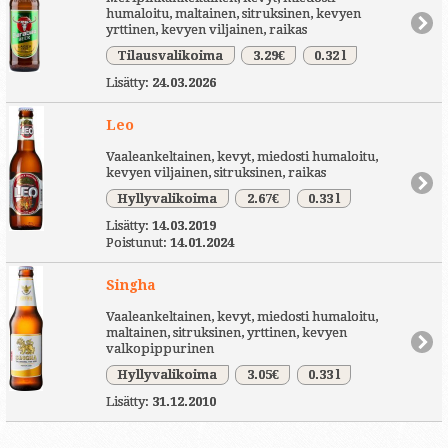
humaloitu, maltainen, sitruksinen, kevyen
yrttinen, kevyen viljainen, raikas
Tilausvalikoima
3.29€
0.32 l
Lisätty:
24.03.2026
Leo
Vaaleankeltainen, kevyt, miedosti humaloitu,
kevyen viljainen, sitruksinen, raikas
Hyllyvalikoima
2.67€
0.33 l
Lisätty:
14.03.2019
Poistunut:
14.01.2024
Singha
Vaaleankeltainen, kevyt, miedosti humaloitu,
maltainen, sitruksinen, yrttinen, kevyen
valkopippurinen
Hyllyvalikoima
3.05€
0.33 l
Lisätty:
31.12.2010