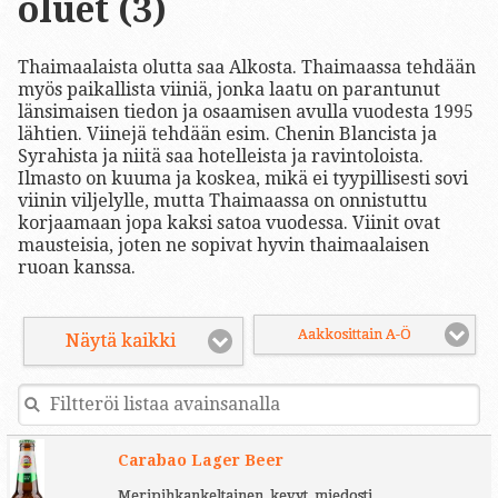
oluet (3)
Thaimaalaista olutta saa Alkosta. Thaimaassa tehdään
myös paikallista viiniä, jonka laatu on parantunut
länsimaisen tiedon ja osaamisen avulla vuodesta 1995
lähtien. Viinejä tehdään esim. Chenin Blancista ja
Syrahista ja niitä saa hotelleista ja ravintoloista.
Ilmasto on kuuma ja koskea, mikä ei tyypillisesti sovi
viinin viljelylle, mutta Thaimaassa on onnistuttu
korjaamaan jopa kaksi satoa vuodessa. Viinit ovat
mausteisia, joten ne sopivat hyvin thaimaalaisen
ruoan kanssa.
Aakkosittain A-Ö
Näytä kaikki
Carabao Lager Beer
Meripihkankeltainen, kevyt, miedosti