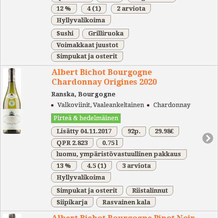
12 %
4
(1)
2 arviota
Hyllyvalikoima
Sushi
Grilliruoka
Voimakkaat juustot
Simpukat ja osterit
Albert Bichot Bourgogne
Chardonnay Origines 2020
Ranska, Bourgogne
Valkoviinit, Vaaleankeltainen
Chardonnay
Pirteä & hedelmäinen
Lisätty 04.11.2017
92p.
29.98€
QPR 2.823
0.75 l
luomu, ympäristövastuullinen pakkaus
13 %
4.5
(1)
3 arviota
Hyllyvalikoima
Simpukat ja osterit
Riistalinnut
Siipikarja
Rasvainen kala