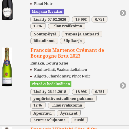
Pinot Noir
Marjaisa & raikas
Lisätty 07.02.2020
19.99€
0.75 l
13 %
Tilausvalikoima
Noutopöytä
Tapas ja antipasti
Riistalinnut
Siipikarja
Francois Martenot Crémant de
Bourgogne Brut 2023
Ranska, Bourgogne
Kuohuviinit, Vaaleankeltainen
Aligoté, Chardonnay, Pinot Noir
Pirteä & hedelmäinen
Lisätty 26.11.2018
18.99€
0.75 l
ympäristövastuullinen pakkaus
12 %
Tilausvalikoima
Aperitiivi
Äyriäiset
Seurustelujuoma
Sushi