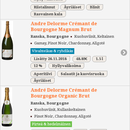
Riistalinnut
Äyriäiset
Blinit
Rasvainen kala
Andre Delorme Crémant de
Bourgogne Magnum Brut
Ranska, Bourgogne
Kuohuviinit, Keltainen
Gamay, Pinot Noir, Chardonnay, Aligoté
Vivahteikas & ryhdikäs
Lisätty 26.11.2018
48.89€
1.5 l
12 %
Hyllyvalikoima
Aperitiivi
Salaatit ja kasvisruoka
Äyriäiset
André Delorme Crémant de
Bourgogne Organic Brut
Ranska, Bourgogne
Kuohuviinit, Kullankeltainen
Pinot Noir, Chardonnay, Aligoté
Pirteä & hedelmäinen