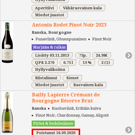
Aperitiivi
Vähärasvainen kala
Miedot juustot
Antonin Rodet Pinot Noir 2023
Ranska, Bourgogne
Punaviinit, Ohuenpunainen
Pinot Noir
Marjaisa & raikas
Lisätty 03.11.2013
75p.
24.98€
QPR 2.270
0.75 l
13 %
2
(1)
Hyllyvalikoima
Riistalinnut
Sienet
Miedot juustot
Rasvainen kala
Bailly Lapierre Crémant de
Bourgogne Réserve Brut
Ranska
Kuohuviinit, Erittäin kuiva
Pinot Noir, Chardonnay, Gamay, Aligoté
Pirteä & hedelmäinen
Poistunut 16.09.2020