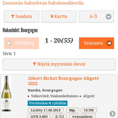
Enemmän hakuehtoja hakulomakkeella
Suodata
Kartta
A-Ö
Hakuehdot: Bourgogne
1 - 20
(55)
Edellinen
Seuraava
Sivu:
1
Näytä myynnissä olevat
Albert Bichot Bourgogne Aligoté
2022
Ranska, Bourgogne
Valkoviinit, Vaaleankeltainen
Aligoté
Vivahteikas & ryhdikäs
Lisätty 17.06.2019
88p.
19.99€
QPR 3.893
0.75 l
vegaaninen