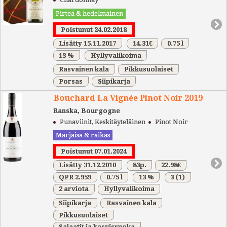
Pirteä & hedelmäinen
Poistunut 24.02.2018
Lisätty 15.11.2017
14.31€
0.75 l
13 %
Hyllyvalikoima
Rasvainen kala
Pikkusuolaiset
Porsas
Siipikarja
Bouchard La Vignée Pinot Noir 2019
Ranska, Bourgogne
Punaviinit, Keskitäyteläinen
Pinot Noir
Marjaisa & raikas
Poistunut 07.01.2024
Lisätty 31.12.2010
83p.
22.98€
QPR 2.959
0.75 l
13 %
3
(1)
2 arviota
Hyllyvalikoima
Siipikarja
Rasvainen kala
Pikkusuolaiset
Salaatit ja kasvisruoka