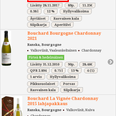
Lisätty 28.11.2017
89p.
11.25€
0.38 l
12 %
Hyllyvalikoima
Äyriäiset
Rasvainen kala
Siipikarja
Aperitiivi
Bouchard Bourgogne Chardonnay
2021
Ranska, Bourgogne
Valkoviinit, Vaaleankeltainen
Chardonnay
Pirteä & hedelmäinen
Lisätty 31.12.2010
90p.
28.46€
QPR 2.894
0.75 l
13 %
4
(1)
1 arvio
Hyllyvalikoima
Pikkusuolaiset
Porsas
Rasvainen kala
Siipikarja
Bouchard La Vignée Chardonnay
2015 lahjapakkaus
Ranska, Bourgogne
Valkoviinit, Kuiva
Chardonnay