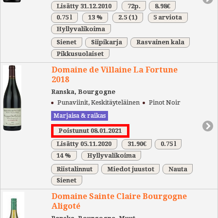
Lisätty 31.12.2010
72p.
8.98€
0.75 l
13 %
2.5
(1)
5 arviota
Hyllyvalikoima
Sienet
Siipikarja
Rasvainen kala
Pikkusuolaiset
Domaine de Villaine La Fortune
2018
Ranska, Bourgogne
Punaviinit, Keskitäyteläinen
Pinot Noir
Marjaisa & raikas
Poistunut 08.01.2021
Lisätty 05.11.2020
31.90€
0.75 l
14 %
Hyllyvalikoima
Riistalinnut
Miedot juustot
Nauta
Sienet
Domaine Sainte Claire Bourgogne
Aligoté