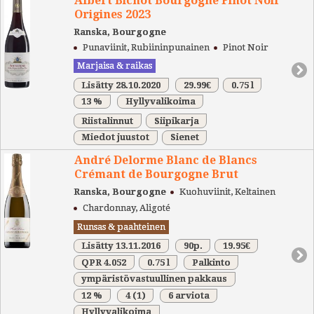
Albert Bichot Bourgogne Pinot Noir
Origines 2023
Ranska, Bourgogne
Punaviinit, Rubiininpunainen
Pinot Noir
Marjaisa & raikas
Lisätty 28.10.2020
29.99€
0.75 l
13 %
Hyllyvalikoima
Riistalinnut
Siipikarja
Miedot juustot
Sienet
André Delorme Blanc de Blancs
Crémant de Bourgogne Brut
Ranska, Bourgogne
Kuohuviinit, Keltainen
Chardonnay, Aligoté
Runsas & paahteinen
Lisätty 13.11.2016
90p.
19.95€
QPR 4.052
0.75 l
Palkinto
ympäristövastuullinen pakkaus
12 %
4
(1)
6 arviota
Hyllyvalikoima