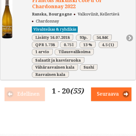
Francois Mikulski Côte d'Or
Chardonnay 2022
Ranska, Bourgogne
Valkoviinit, Kellertävä
Chardonnay
Vivahteikas & ryhdikäs
Lisätty 16.07.2018
93p.
54.84€
QPR 1.738
0.75 l
13 %
4.5
(1)
1 arvio
Tilausvalikoima
Salaatit ja kasvisruoka
Vähärasvainen kala
Sushi
Rasvainen kala
1 - 20
(55)
Edellinen
Seuraava