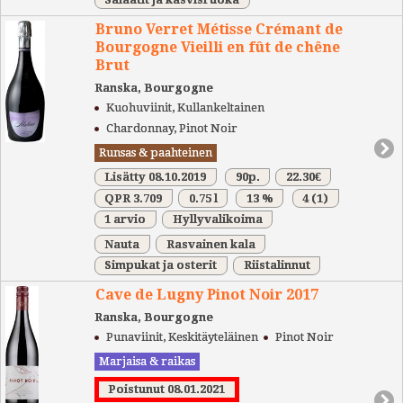
Bruno Verret Métisse Crémant de
Bourgogne Vieilli en fût de chêne
Brut
Ranska, Bourgogne
Kuohuviinit, Kullankeltainen
Chardonnay, Pinot Noir
Runsas & paahteinen
Lisätty 08.10.2019
90p.
22.30€
QPR 3.709
0.75 l
13 %
4
(1)
1 arvio
Hyllyvalikoima
Nauta
Rasvainen kala
Simpukat ja osterit
Riistalinnut
Cave de Lugny Pinot Noir 2017
Ranska, Bourgogne
Punaviinit, Keskitäyteläinen
Pinot Noir
Marjaisa & raikas
Poistunut 08.01.2021