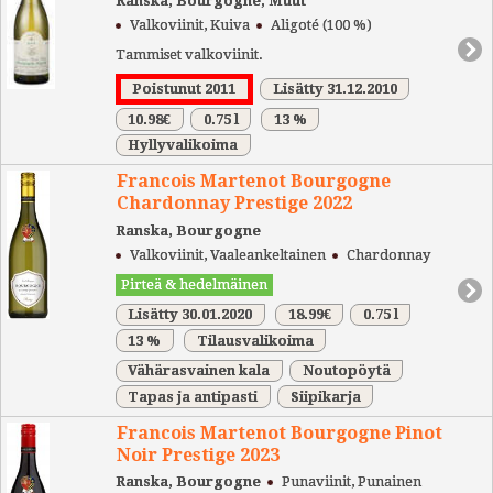
Ranska, Bourgogne, Muut
Valkoviinit, Kuiva
Aligoté (100 %)
Tammiset valkoviinit.
Poistunut 2011
Lisätty 31.12.2010
10.98€
0.75 l
13 %
Hyllyvalikoima
Francois Martenot Bourgogne
Chardonnay Prestige 2022
Ranska, Bourgogne
Valkoviinit, Vaaleankeltainen
Chardonnay
Pirteä & hedelmäinen
Lisätty 30.01.2020
18.99€
0.75 l
13 %
Tilausvalikoima
Vähärasvainen kala
Noutopöytä
Tapas ja antipasti
Siipikarja
Francois Martenot Bourgogne Pinot
Noir Prestige 2023
Ranska, Bourgogne
Punaviinit, Punainen