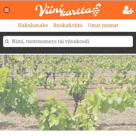
Hakulomake
Ruoka&viini
Omat juomat