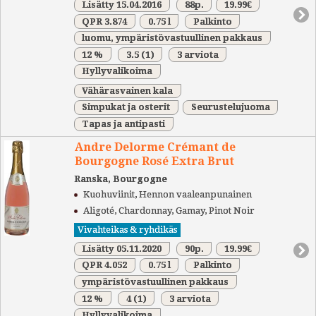
Lisätty 15.04.2016
88p.
19.99€
QPR 3.874
0.75 l
Palkinto
luomu, ympäristövastuullinen pakkaus
12 %
3.5
(1)
3 arviota
Hyllyvalikoima
Vähärasvainen kala
Simpukat ja osterit
Seurustelujuoma
Tapas ja antipasti
Andre Delorme Crémant de
Bourgogne Rosé Extra Brut
Ranska, Bourgogne
Kuohuviinit, Hennon vaaleanpunainen
Aligoté, Chardonnay, Gamay, Pinot Noir
Vivahteikas & ryhdikäs
Lisätty 05.11.2020
90p.
19.99€
QPR 4.052
0.75 l
Palkinto
ympäristövastuullinen pakkaus
12 %
4
(1)
3 arviota
Hyllyvalikoima