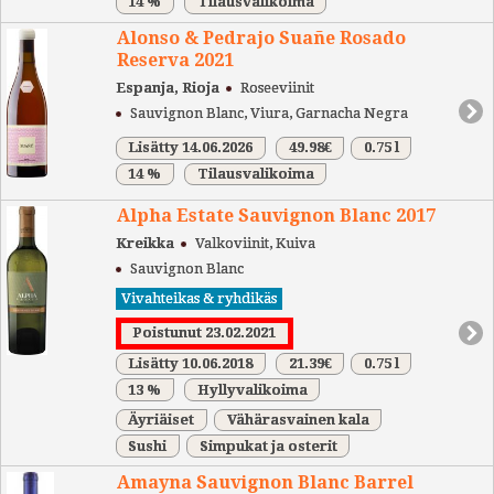
14 %
Tilausvalikoima
Alonso & Pedrajo Suañe Rosado
Reserva 2021
Espanja, Rioja
Roseeviinit
Sauvignon Blanc, Viura, Garnacha Negra
Lisätty 14.06.2026
49.98€
0.75 l
14 %
Tilausvalikoima
Alpha Estate Sauvignon Blanc 2017
Kreikka
Valkoviinit, Kuiva
Sauvignon Blanc
Vivahteikas & ryhdikäs
Poistunut 23.02.2021
Lisätty 10.06.2018
21.39€
0.75 l
13 %
Hyllyvalikoima
Äyriäiset
Vähärasvainen kala
Sushi
Simpukat ja osterit
Amayna Sauvignon Blanc Barrel