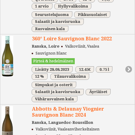
1 arvio
Hyllyvalikoima
Seurustelujuoma
Pikkusuolaiset
Salaatit ja kasvisruoka
Rasvainen kala
360° Loire Sauvignon Blanc 2022
Ranska, Loire
Valkoviinit, Vaalea
Sauvignon Blanc
Pirteä & hedelmäinen
Lisätty 28.08.2023
12.45€
0.75 l
12 %
Tilausvalikoima
Simpukat ja osterit
Salaatit ja kasvisruoka
Äyriäiset
Vähärasvainen kala
Abbotts & Delaunay Viognier
Sauvignon Blanc 2024
Ranska, Languedoc-Roussillon
Valkoviinit, Vaaleanviherkeltainen