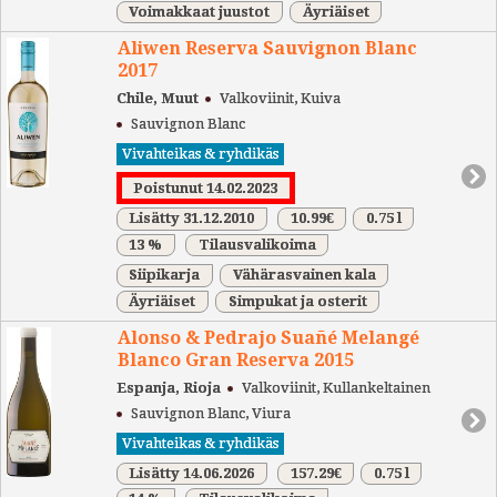
Voimakkaat juustot
Äyriäiset
Aliwen Reserva Sauvignon Blanc
2017
Chile, Muut
Valkoviinit, Kuiva
Sauvignon Blanc
Vivahteikas & ryhdikäs
Poistunut 14.02.2023
Lisätty 31.12.2010
10.99€
0.75 l
13 %
Tilausvalikoima
Siipikarja
Vähärasvainen kala
Äyriäiset
Simpukat ja osterit
Alonso & Pedrajo Suañé Melangé
Blanco Gran Reserva 2015
Espanja, Rioja
Valkoviinit, Kullankeltainen
Sauvignon Blanc, Viura
Vivahteikas & ryhdikäs
Lisätty 14.06.2026
157.29€
0.75 l