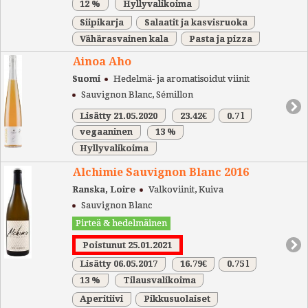
12 %
Hyllyvalikoima
Siipikarja
Salaatit ja kasvisruoka
Vähärasvainen kala
Pasta ja pizza
Ainoa Aho
Suomi
Hedelmä- ja aromatisoidut viinit
Sauvignon Blanc, Sémillon
Lisätty 21.05.2020
23.42€
0.7 l
vegaaninen
13 %
Hyllyvalikoima
Alchimie Sauvignon Blanc 2016
Ranska, Loire
Valkoviinit, Kuiva
Sauvignon Blanc
Pirteä & hedelmäinen
Poistunut 25.01.2021
Lisätty 06.05.2017
16.79€
0.75 l
13 %
Tilausvalikoima
Aperitiivi
Pikkusuolaiset