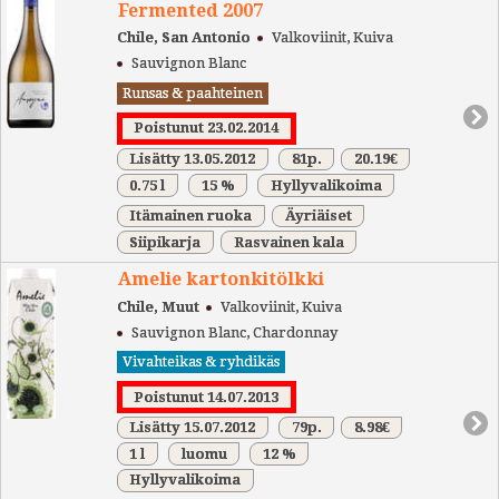
Fermented 2007
Chile, San Antonio
Valkoviinit, Kuiva
Sauvignon Blanc
Runsas & paahteinen
Poistunut 23.02.2014
Lisätty 13.05.2012
81p.
20.19€
0.75 l
15 %
Hyllyvalikoima
Itämainen ruoka
Äyriäiset
Siipikarja
Rasvainen kala
Amelie kartonkitölkki
Chile, Muut
Valkoviinit, Kuiva
Sauvignon Blanc, Chardonnay
Vivahteikas & ryhdikäs
Poistunut 14.07.2013
Lisätty 15.07.2012
79p.
8.98€
1 l
luomu
12 %
Hyllyvalikoima