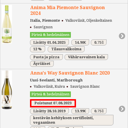
Anima Mia Piemonte Sauvignon
2024
Italia, Piemonte
Valkoviinit, Oljenkeltainen
Sauvignon
Pirteä & hedelmäinen
Lisätty 01.04.2025
14.90€
0.75 l
12 %
Tilausvalikoima
Pasta ja pizza
Vähärasvainen kala
Äyriäiset
Anna's Way Sauvignon Blanc 2020
Uusi-Seelanti, Marlborough
Valkoviinit, Kuiva
Sauvignon Blanc
Pirteä & hedelmäinen
Poistunut 07.08.2023
Lisätty 28.10.2019
13.99€
0.75 l
kestävän kehityksen sertifiointi,
vegaaninen