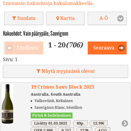
Enemmän hakuehtoja hakulomakkeella
Suodata
Kartta
A-Ö
Hakuehdot: Vain päärypäle, Sauvignon
1 - 20
(706)
Edellinen
Seuraava
Sivu:
1
Näytä myynnissä olevat
19 Crimes Sauv Block 2023
Australia, South Australia
Valkoviinit, Keltainen
Sauvignon Blanc, Sémillon
Pirteä & hedelmäinen
Lisätty 01.03.2022
89p.
12.99€
QPR 5.666
0.75 l
12 %
4
(1)