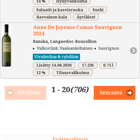
14 %
Hyllyvalikoima
Salaatit ja kasvisruoka
Sushi
Rasvainen kala
Äyriäiset
Anne De Joyeuse Camas Sauvignon
2024
Ranska, Languedoc-Roussillon
Valkoviinit, Vaaleankeltainen
Sauvignon
Vivahteikas & ryhdikäs
Lisätty 14.06.2026
17.23€
0.75 l
12 %
Tilausvalikoima
1 - 20
(706)
Edellinen
Seuraava
Evästevalinnat