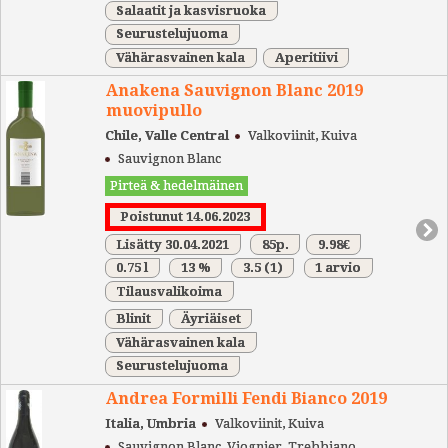
Salaatit ja kasvisruoka
Seurustelujuoma
Vähärasvainen kala
Aperitiivi
Anakena Sauvignon Blanc 2019
muovipullo
Chile, Valle Central
Valkoviinit, Kuiva
Sauvignon Blanc
Pirteä & hedelmäinen
Poistunut 14.06.2023
Lisätty 30.04.2021
85p.
9.98€
0.75 l
13 %
3.5
(1)
1 arvio
Tilausvalikoima
Blinit
Äyriäiset
Vähärasvainen kala
Seurustelujuoma
Andrea Formilli Fendi Bianco 2019
Italia, Umbria
Valkoviinit, Kuiva
Sauvignon Blanc, Viognier, Trebbiano