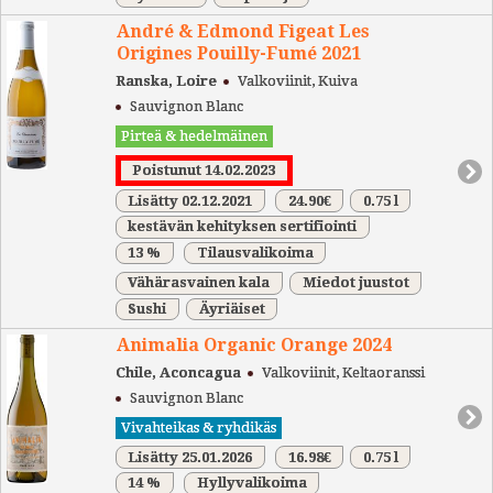
André & Edmond Figeat Les
Origines Pouilly-Fumé 2021
Ranska, Loire
Valkoviinit, Kuiva
Sauvignon Blanc
Pirteä & hedelmäinen
Poistunut 14.02.2023
Lisätty 02.12.2021
24.90€
0.75 l
kestävän kehityksen sertifiointi
13 %
Tilausvalikoima
Vähärasvainen kala
Miedot juustot
Sushi
Äyriäiset
Animalia Organic Orange 2024
Chile, Aconcagua
Valkoviinit, Keltaoranssi
Sauvignon Blanc
Vivahteikas & ryhdikäs
Lisätty 25.01.2026
16.98€
0.75 l
14 %
Hyllyvalikoima