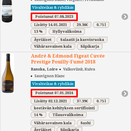
Vivahteikas & ryhdikäs
Poistunut 07.08.2023
Lisätty 14.01.2021
29.36€
0.75 l
13 %
Hyllyvalikoima
Äyriäiset
Salaatit ja kasvisruoka
Vähärasvainen kala
Siipikarja
André & Edmond Figeat Cuvée
Prestige Pouilly-Fumé 2018
Ranska, Loire
Valkoviinit, Kuiva
Sauvignon Blanc
Vivahteikas & ryhdikäs
Poistunut 07.01.2024
Lisätty 02.12.2021
37.39€
0.75 l
kestävän kehityksen sertifiointi
14 %
Tilausvalikoima
Vähärasvainen kala
Sushi
Äyriäiset
Siipikarja