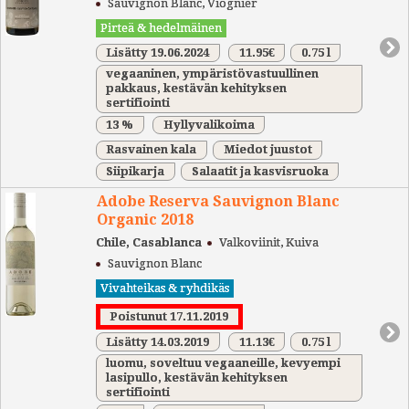
Sauvignon Blanc, Viognier
Pirteä & hedelmäinen
Lisätty 19.06.2024
11.95€
0.75 l
vegaaninen, ympäristövastuullinen
pakkaus, kestävän kehityksen
sertifiointi
13 %
Hyllyvalikoima
Rasvainen kala
Miedot juustot
Siipikarja
Salaatit ja kasvisruoka
Adobe Reserva Sauvignon Blanc
Organic 2018
Chile, Casablanca
Valkoviinit, Kuiva
Sauvignon Blanc
Vivahteikas & ryhdikäs
Poistunut 17.11.2019
Lisätty 14.03.2019
11.13€
0.75 l
luomu, soveltuu vegaaneille, kevyempi
lasipullo, kestävän kehityksen
sertifiointi