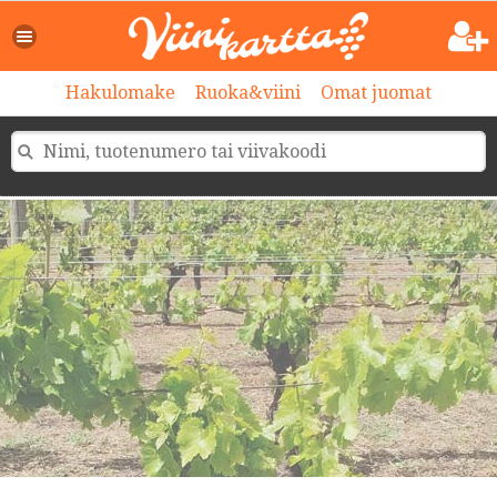
Hakulomake
Ruoka&viini
Omat juomat