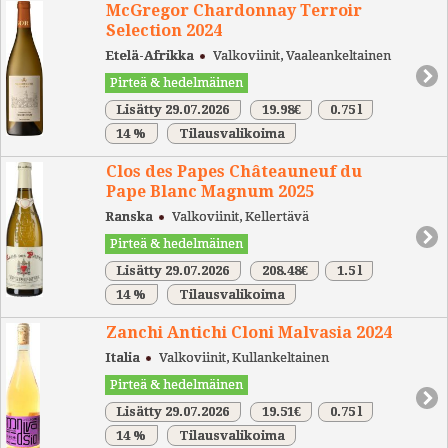
McGregor Chardonnay Terroir
Selection 2024
Etelä-Afrikka
Valkoviinit, Vaaleankeltainen
Pirteä & hedelmäinen
Lisätty 29.07.2026
19.98€
0.75 l
14 %
Tilausvalikoima
Clos des Papes Châteauneuf du
Pape Blanc Magnum 2025
Ranska
Valkoviinit, Kellertävä
Pirteä & hedelmäinen
Lisätty 29.07.2026
208.48€
1.5 l
14 %
Tilausvalikoima
Zanchi Antichi Cloni Malvasia 2024
Italia
Valkoviinit, Kullankeltainen
Pirteä & hedelmäinen
Lisätty 29.07.2026
19.51€
0.75 l
14 %
Tilausvalikoima