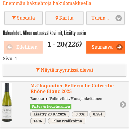
Enemmän hakuehtoja hakulomakkeella
Suodata
Kartta
Uusimmat
Hakuehdot: Alkon uutuusvalkoviinit, Lisätty uusin
1 - 20
(126)
Edellinen
Seuraava
Sivu:
1
Näytä myynnissä olevat
M.Chapoutier Belleruche Côtes-du-
Rhône Blanc 2025
Ranska
Valkoviinit, Hunajankeltainen
Pirteä & hedelmäinen
Lisätty 29.07.2026
9.99€
0.38 l
14 %
Tilausvalikoima