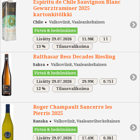
Espiritu de Chile Sauvignon Blanc
Gewurztraminer 2025
kartonkitölkki
Chile
Valkoviinit, Vaaleankeltainen
Pirteä & hedelmäinen
Lisätty 29.07.2026
11.98€
1 l
13 %
Tilausvalikoima
Balthasar Ress Decades Riesling
Saksa
Valkoviinit, Vaaleankeltainen
Pirteä & hedelmäinen
Lisätty 29.07.2026
29.99€
0.75 l
12 %
Tilausvalikoima
Roger Champault Sancerre les
Pierris 2025
Ranska
Valkoviinit, Vaaleanviherkeltainen
Pirteä & hedelmäinen
Lisätty 29.07.2026
17.49€
0.38 l