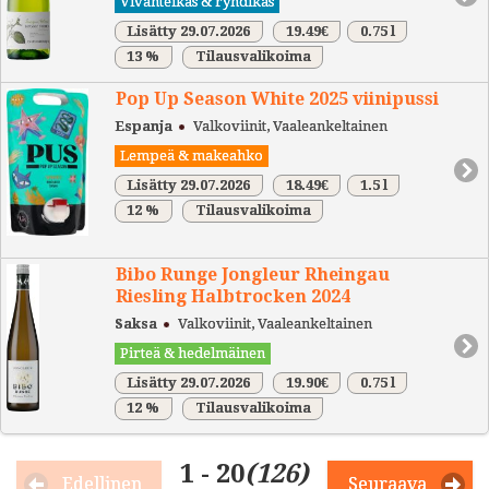
Vivahteikas & ryhdikäs
Lisätty 29.07.2026
19.49€
0.75 l
13 %
Tilausvalikoima
Pop Up Season White 2025 viinipussi
Espanja
Valkoviinit, Vaaleankeltainen
Lempeä & makeahko
Lisätty 29.07.2026
18.49€
1.5 l
12 %
Tilausvalikoima
Bibo Runge Jongleur Rheingau
Riesling Halbtrocken 2024
Saksa
Valkoviinit, Vaaleankeltainen
Pirteä & hedelmäinen
Lisätty 29.07.2026
19.90€
0.75 l
12 %
Tilausvalikoima
1 - 20
(126)
Edellinen
Seuraava