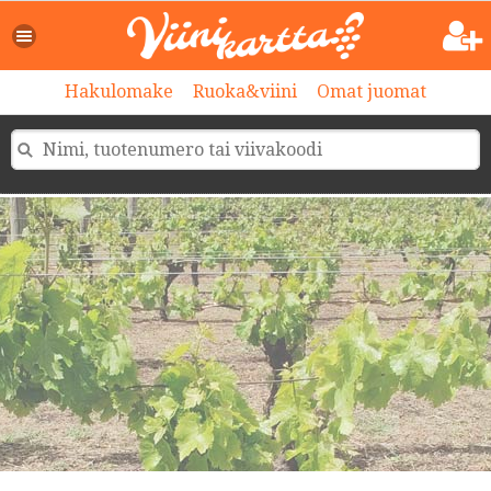
Hakulomake
Ruoka&viini
Omat juomat