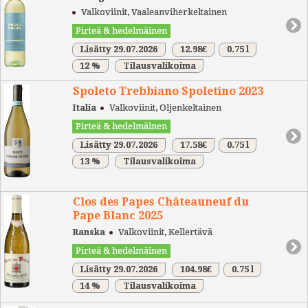
Valkoviinit, Vaaleanviherkeltainen
Pirteä & hedelmäinen
Lisätty 29.07.2026
12.98€
0.75 l
12 %
Tilausvalikoima
Spoleto Trebbiano Spoletino 2023
Italia
Valkoviinit, Oljenkeltainen
Pirteä & hedelmäinen
Lisätty 29.07.2026
17.58€
0.75 l
13 %
Tilausvalikoima
Clos des Papes Châteauneuf du
Pape Blanc 2025
Ranska
Valkoviinit, Kellertävä
Pirteä & hedelmäinen
Lisätty 29.07.2026
104.98€
0.75 l
14 %
Tilausvalikoima