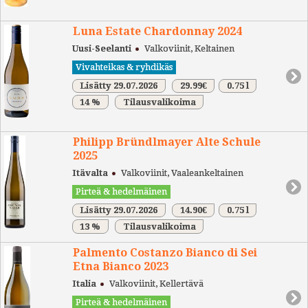
Luna Estate Chardonnay 2024
Uusi-Seelanti
Valkoviinit, Keltainen
Vivahteikas & ryhdikäs
Lisätty 29.07.2026
29.99€
0.75 l
14 %
Tilausvalikoima
Philipp Bründlmayer Alte Schule
2025
Itävalta
Valkoviinit, Vaaleankeltainen
Pirteä & hedelmäinen
Lisätty 29.07.2026
14.90€
0.75 l
13 %
Tilausvalikoima
Palmento Costanzo Bianco di Sei
Etna Bianco 2023
Italia
Valkoviinit, Kellertävä
Pirteä & hedelmäinen