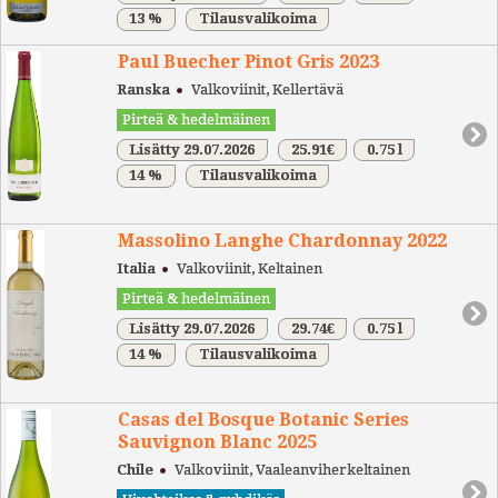
13 %
Tilausvalikoima
Paul Buecher Pinot Gris 2023
Ranska
Valkoviinit, Kellertävä
Pirteä & hedelmäinen
Lisätty 29.07.2026
25.91€
0.75 l
14 %
Tilausvalikoima
Massolino Langhe Chardonnay 2022
Italia
Valkoviinit, Keltainen
Pirteä & hedelmäinen
Lisätty 29.07.2026
29.74€
0.75 l
14 %
Tilausvalikoima
Casas del Bosque Botanic Series
Sauvignon Blanc 2025
Chile
Valkoviinit, Vaaleanviherkeltainen