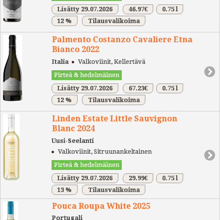
Lisätty 29.07.2026
46.97€
0.75 l
12 %
Tilausvalikoima
Palmento Costanzo Cavaliere Etna
Bianco 2022
Italia
Valkoviinit, Kellertävä
Pirteä & hedelmäinen
Lisätty 29.07.2026
67.23€
0.75 l
12 %
Tilausvalikoima
Linden Estate Little Sauvignon
Blanc 2024
Uusi-Seelanti
Valkoviinit, Sitruunankeltainen
Pirteä & hedelmäinen
Lisätty 29.07.2026
29.99€
0.75 l
13 %
Tilausvalikoima
Pouca Roupa White 2025
Portugali