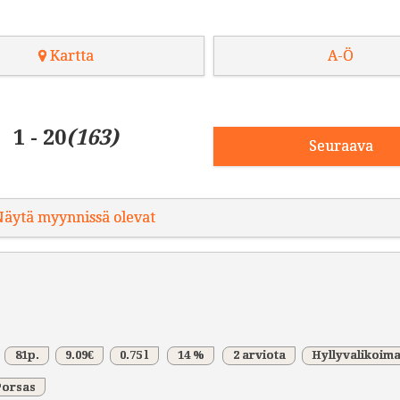
Kartta
A-Ö
1 - 20
(163)
Seuraava
äytä myynnissä olevat
81p.
9.09€
0.75 l
14 %
2 arviota
Hyllyvalikoim
Porsas