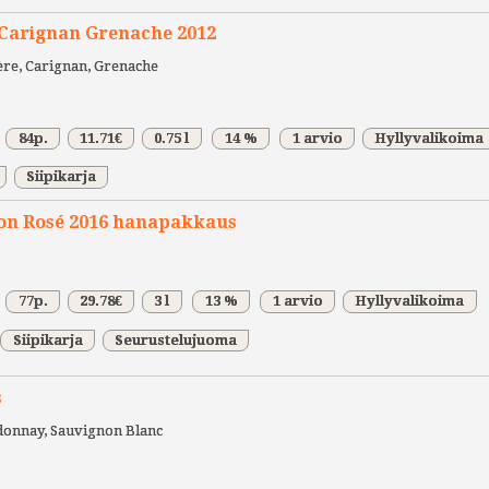
Carignan Grenache 2012
re, Carignan, Grenache
84p.
11.71€
0.75 l
14 %
1 arvio
Hyllyvalikoima
Siipikarja
non Rosé 2016 hanapakkaus
77p.
29.78€
3 l
13 %
1 arvio
Hyllyvalikoima
Siipikarja
Seurustelujuoma
s
onnay, Sauvignon Blanc