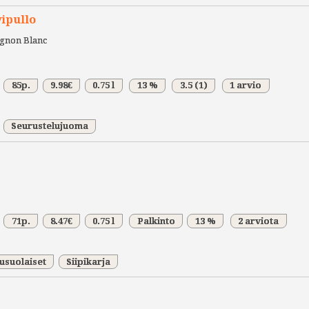
ipullo
gnon Blanc
85p.
9.98€
0.75 l
13 %
3.5
(1)
1 arvio
Seurustelujuoma
71p.
8.47€
0.75 l
Palkinto
13 %
2 arviota
usuolaiset
Siipikarja