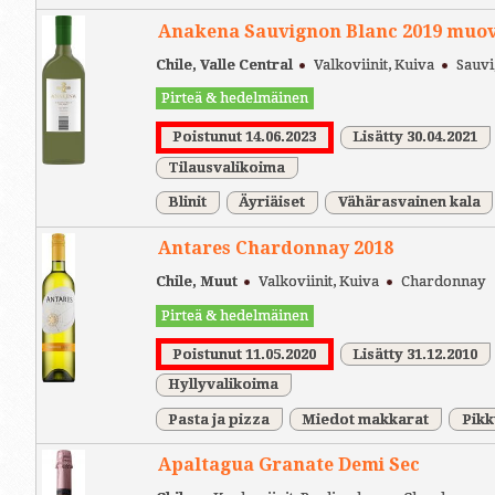
Anakena Sauvignon Blanc 2019 muov
Chile, Valle Central
Valkoviinit, Kuiva
Sauvi
Pirteä & hedelmäinen
Poistunut 14.06.2023
Lisätty 30.04.2021
Tilausvalikoima
Blinit
Äyriäiset
Vähärasvainen kala
Antares Chardonnay 2018
Chile, Muut
Valkoviinit, Kuiva
Chardonnay
Pirteä & hedelmäinen
Poistunut 11.05.2020
Lisätty 31.12.2010
Hyllyvalikoima
Pasta ja pizza
Miedot makkarat
Pikk
Apaltagua Granate Demi Sec