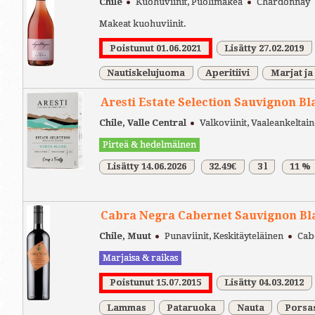
Chile
Kuohuviinit, Puolimakea
Chardonnay
Makeat kuohuviinit.
Poistunut 01.06.2021
Lisätty 27.02.2019
Nautiskelujuoma
Aperitiivi
Marjat ja
Aresti Estate Selection Sauvignon B
Chile, Valle Central
Valkoviinit, Vaaleankeltai
Pirteä & hedelmäinen
Lisätty 14.06.2026
32.49€
3 l
11 %
Cabra Negra Cabernet Sauvignon Bla
Chile, Muut
Punaviinit, Keskitäyteläinen
Cab
Marjaisa & raikas
Poistunut 15.07.2015
Lisätty 04.03.2012
Lammas
Pataruoka
Nauta
Porsa