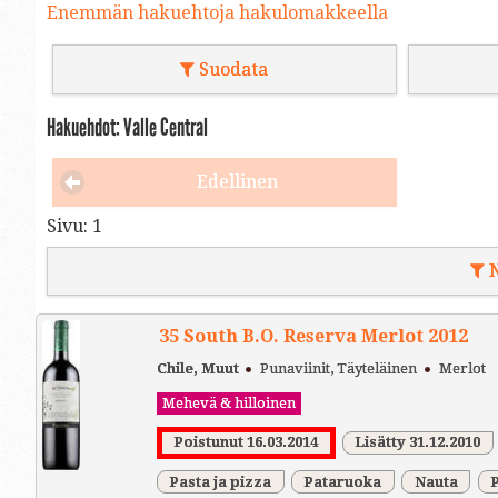
Enemmän hakuehtoja hakulomakkeella
Suodata
Hakuehdot: Valle Central
Edellinen
Sivu:
1
N
35 South B.O. Reserva Merlot 2012
Chile, Muut
Punaviinit, Täyteläinen
Merlot
Mehevä & hilloinen
Poistunut 16.03.2014
Lisätty 31.12.2010
Pasta ja pizza
Pataruoka
Nauta