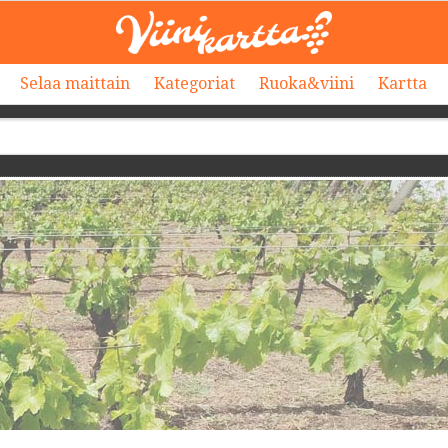
Selaa maittain
Kategoriat
Ruoka&viini
Kartta