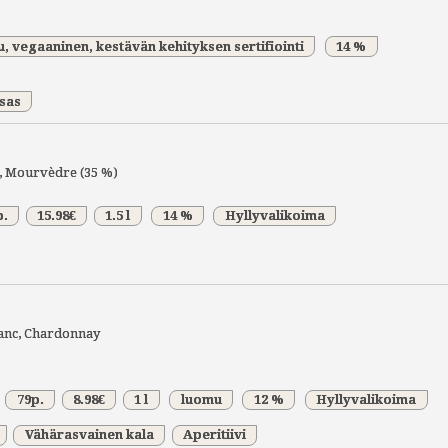
, vegaaninen, kestävän kehityksen sertifiointi
14 %
sas
, Mourvèdre (35 %)
p.
15.98€
1.5 l
14 %
Hyllyvalikoima
anc, Chardonnay
79p.
8.98€
1 l
luomu
12 %
Hyllyvalikoima
Vähärasvainen kala
Aperitiivi