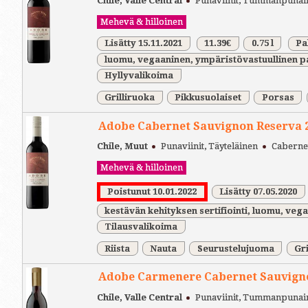
Chile, Valle Central
Punaviinit, Tummanpunai
Mehevä & hilloinen
Lisätty 15.11.2021
11.39€
0.75 l
Pa
luomu, vegaaninen, ympäristövastuullinen pa
Hyllyvalikoima
Grilliruoka
Pikkusuolaiset
Porsas
Adobe Cabernet Sauvignon Reserva 
Chile, Muut
Punaviinit, Täyteläinen
Caberne
Mehevä & hilloinen
Poistunut 10.01.2022
Lisätty 07.05.2020
kestävän kehityksen sertifiointi, luomu, ve
Tilausvalikoima
Riista
Nauta
Seurustelujuoma
Gri
Adobe Carmenere Cabernet Sauvigno
Chile, Valle Central
Punaviinit, Tummanpunai