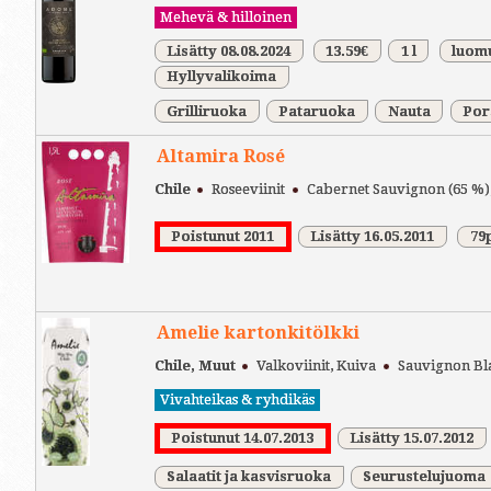
Mehevä & hilloinen
Lisätty 08.08.2024
13.59€
1 l
luomu
Hyllyvalikoima
Grilliruoka
Pataruoka
Nauta
Por
Altamira Rosé
Chile
Roseeviinit
Cabernet Sauvignon (65 %)
Poistunut 2011
Lisätty 16.05.2011
79
Amelie kartonkitölkki
Chile, Muut
Valkoviinit, Kuiva
Sauvignon Bl
Vivahteikas & ryhdikäs
Poistunut 14.07.2013
Lisätty 15.07.2012
Salaatit ja kasvisruoka
Seurustelujuoma