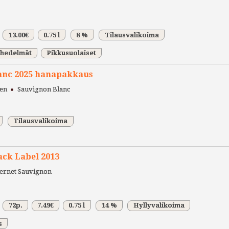
13.00€
0.75 l
8 %
Tilausvalikoima
 hedelmät
Pikkusuolaiset
lanc 2025 hanapakkaus
nen
Sauvignon Blanc
Tilausvalikoima
ck Label 2013
ernet Sauvignon
72p.
7.49€
0.75 l
14 %
Hyllyvalikoima
s