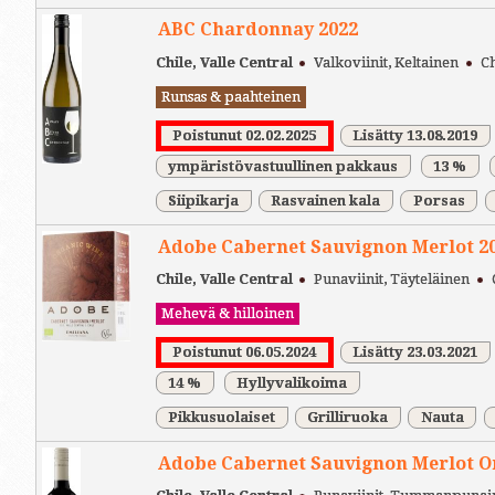
ABC Chardonnay 2022
Chile, Valle Central
Valkoviinit, Keltainen
C
Runsas & paahteinen
Poistunut 02.02.2025
Lisätty 13.08.2019
ympäristövastuullinen pakkaus
13 %
Siipikarja
Rasvainen kala
Porsas
Adobe Cabernet Sauvignon Merlot 2
Chile, Valle Central
Punaviinit, Täyteläinen
Mehevä & hilloinen
Poistunut 06.05.2024
Lisätty 23.03.2021
14 %
Hyllyvalikoima
Pikkusuolaiset
Grilliruoka
Nauta
Adobe Cabernet Sauvignon Merlot O