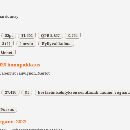
hardonnay
82p.
11.50€
QPR 5.857
0.75 l
3
(1)
1 arvio
Hyllyvalikoima
Sienet
020 hanapakkaus
Cabernet Sauvignon, Merlot
27.49€
3 l
kestävän kehityksen sertifiointi, luomu, vegaan
Porsas
rganic 2023