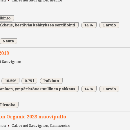
nen
Cabernet Sauvignon, Merlot
lkinto
kkaus, kestävän kehityksen sertifiointi
14 %
1 arvio
Nauta
2019
t Sauvignon
10.59€
0.75 l
Palkinto
gaaninen, ympäristövastuullinen pakkaus
14 %
1 arvio
lliruoka
n Organic 2023 muovipullo
nen
Cabernet Sauvignon, Carmenère