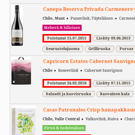
Canepa Reserva Privada Carmenere 
Chile, Muut
Punaviinit, Täyteläinen
Carmenè
Mehevä & hilloinen
Poistunut 15.07.2015
Lisätty 09.06.2013
Seurustelujuoma
Grilliruoka
Porsas
Capricorn Estates Cabernet Sauvig
Chile
Roseeviinit
Cabernet Sauvignon
Poistunut 24.02.2018
Lisätty 07.11.2015
Salaatit ja kasvisruoka
Rasvainen kala
Casas Patronales Crisp hanapakkau
Chile, Valle Central
Valkoviinit, Kuiva
Chard
Pirteä & hedelmäinen